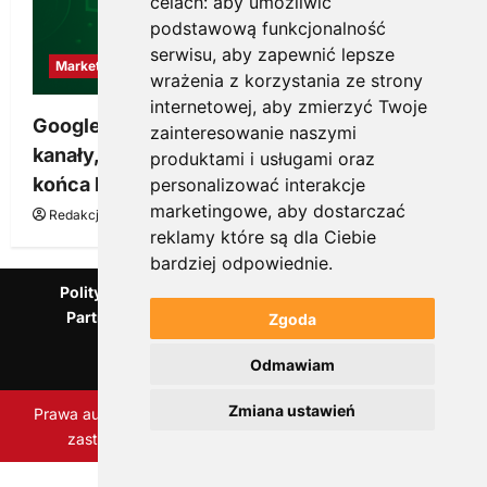
celach:
aby umożliwić
podstawową funkcjonalność
serwisu
,
aby zapewnić lepsze
Marketing
wrażenia z korzystania ze strony
internetowej
,
aby zmierzyć Twoje
Google Ads, SEO i analityka – jak połączyć
zainteresowanie naszymi
kanały, żeby reklama pracowała dłużej niż do
produktami i usługami oraz
końca budżetu
personalizować interakcje
marketingowe
,
aby dostarczać
Redakcja KnowMore.pl
20 marca, 2026
0
reklamy które są dla Ciebie
bardziej odpowiednie
.
Polityka Prywatności
Podcast
Kanał YouTube
Partnerzy Mentora.pl
Słownik marketingowy
Zgoda
Blog o przedsiębiorczości
Odmawiam
Agencja marketingowa Scorise
Zmiana ustawień
Prawa autorskie Scorise Agency Sp. z o.o. Wszelkie prawa
zastrzeżone.
|
ReviewNews
autorstwa AF themes
Zaktualizuj ustawienia ciasteczek