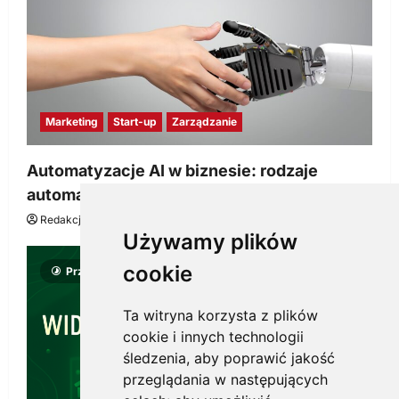
Marketing
Start-up
Zarządzanie
Automatyzacje AI w biznesie: rodzaje
automatyzacji i korzyści dla Twojej firmy
Redakcja KnowMore.pl
22 lipca, 2026
0
Używamy plików
cookie
Przeczytano 8 minut
Ta witryna korzysta z plików
cookie i innych technologii
śledzenia, aby poprawić jakość
przeglądania w następujących