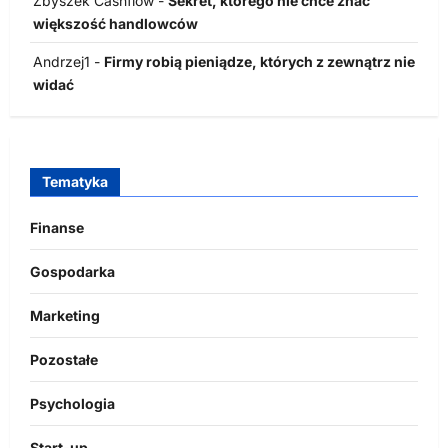
Zbyszek Cashflow
-
Sekret, którego nie chce znać
większość handlowców
Andrzej1
-
Firmy robią pieniądze, których z zewnątrz nie
widać
Tematyka
Finanse
Gospodarka
Marketing
Pozostałe
Psychologia
Start-up