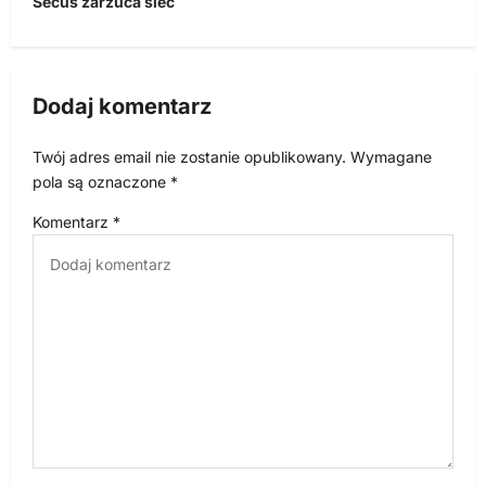
Secus zarzuca sieć
g
a
c
Dodaj komentarz
j
Twój adres email nie zostanie opublikowany.
Wymagane
a
pola są oznaczone
*
w
Komentarz
*
p
i
s
u