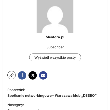
Mentora.pl
Subscriber
Wyświetl wszystkie posty
N
Poprzedni:
a
Spotkanie networkingowe – Warszawa klub „DESEO”
w
Następny:
i