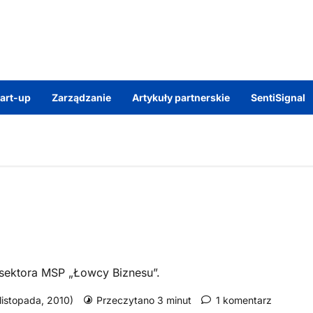
tart-up
Zarządzanie
Artykuły partnerskie
SentiSignal
 sektora MSP „Łowcy Biznesu”.
 listopada, 2010)
Przeczytano 3 minut
1 komentarz