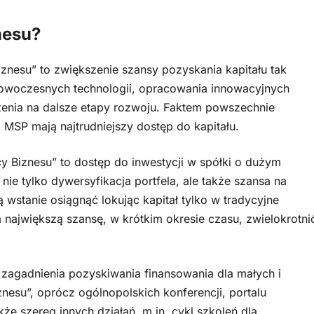
nesu?
iznesu” to zwiększenie szansy pozyskania kapitału tak
woczesnych technologii, opracowania innowacyjnych
zenia na dalsze etapy rozwoju. Faktem powszechnie
a MSP mają najtrudniejszy dostęp do kapitału.
y Biznesu” to dostęp do inwestycji w spółki o dużym
nie tylko dywersyfikacja portfela, ale także szansa na
 wstanie osiągnąć lokując kapitał tylko w tradycyjne
 największą szansę, w krótkim okresie czasu, zwielokrotni
agadnienia pozyskiwania finansowania dla małych i
iznesu”, oprócz ogólnopolskich konferencji, portalu
e szereg innych działań, m.in. cykl szkoleń dla