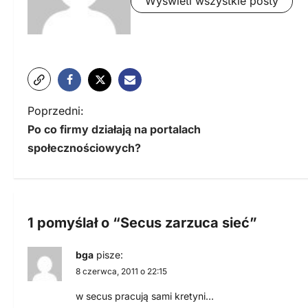
Wyświetl wszystkie posty
N
Poprzedni:
Po co firmy działają na portalach
a
społecznościowych?
w
i
g
1 pomyślał o “
Secus zarzuca sieć
”
a
bga
pisze:
c
8 czerwca, 2011 o 22:15
j
w secus pracują sami kretyni…