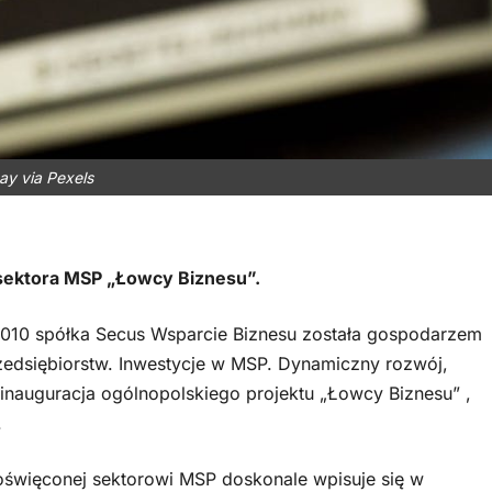
ay via Pexels
sektora MSP „Łowcy Biznesu”.
10 spółka Secus Wsparcie Biznesu została gospodarzem
rzedsiębiorstw. Inwestycje w MSP. Dynamiczny rozwój,
inauguracja ogólnopolskiego projektu „Łowcy Biznesu” ,
.
oświęconej sektorowi MSP doskonale wpisuje się w