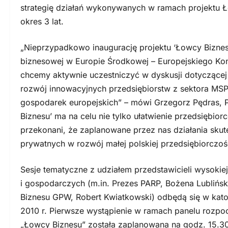
strategię działań wykonywanych w ramach projektu Ło
okres 3 lat.
„Nieprzypadkowo inaugurację projektu ‘Łowcy Biznes
biznesowej w Europie Środkowej – Europejskiego K
chcemy aktywnie uczestniczyć w dyskusji dotyczące
rozwój innowacyjnych przedsiębiorstw z sektora MSP
gospodarek europejskich” – mówi Grzegorz Pędras, P
Biznesu’ ma na celu nie tylko ułatwienie przedsiębio
przekonani, że zaplanowane przez nas działania sku
prywatnych w rozwój małej polskiej przedsiębiorczoś
Sesje tematyczne z udziałem przedstawicieli wysokiej 
i gospodarczych (m.in. Prezes PARP, Bożena Lublińs
Biznesu GPW, Robert Kwiatkowski) odbędą się w kato
2010 r. Pierwsze wystąpienie w ramach panelu rozpoc
„Łowcy Biznesu” została zaplanowana na godz. 15.30