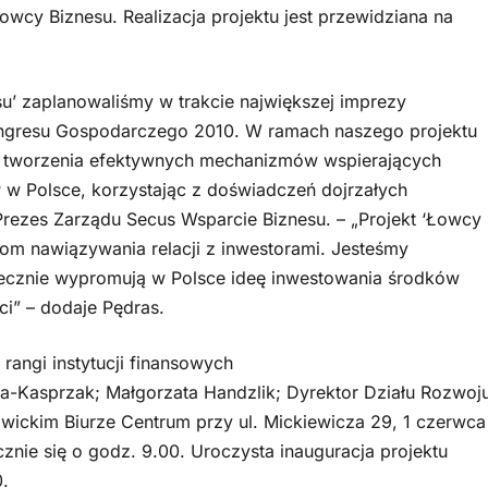
wcy Biznesu. Realizacja projektu jest przewidziana na
u’ zaplanowaliśmy w trakcie największej imprezy
ongresu Gospodarczego 2010. W ramach naszego projektu
j tworzenia efektywnych mechanizmów wspierających
 w Polsce, korzystając z doświadczeń dojrzałych
rezes Zarządu Secus Wsparcie Biznesu. – „Projekt ‘Łowcy
rcom nawiązywania relacji z inwestorami. Jesteśmy
tecznie wypromują w Polsce ideę inwestowania środków
ci” – dodaje Pędras.
rangi instytucji finansowych
ka-Kasprzak; Małgorzata Handzlik; Dyrektor Działu Rozwoj
wickim Biurze Centrum przy ul. Mickiewicza 29, 1 czerwca
znie się o godz. 9.00. Uroczysta inauguracja projektu
.