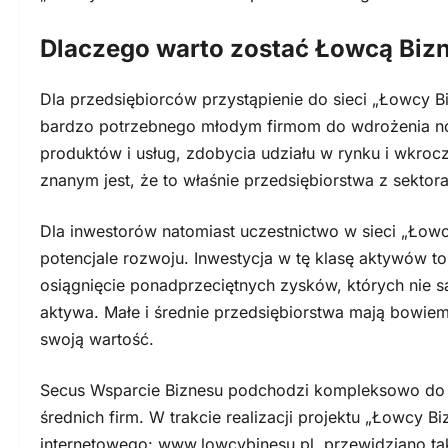
Dlaczego warto zostać Łowcą Biz
Dla przedsiębiorców przystąpienie do sieci „Łowcy B
bardzo potrzebnego młodym firmom do wdrożenia no
produktów i usług, zdobycia udziału w rynku i wkroc
znanym jest, że to właśnie przedsiębiorstwa z sektor
Dla inwestorów natomiast uczestnictwo w sieci „Łowc
potencjale rozwoju. Inwestycja w tę klasę aktywów to 
osiągnięcie ponadprzeciętnych zysków, których nie są
aktywa. Małe i średnie przedsiębiorstwa mają bowiem
swoją wartość.
Secus Wsparcie Biznesu podchodzi kompleksowo do z
średnich firm. W trakcie realizacji projektu „Łowcy B
internetowego: www.lowcybinesu.pl, przewidziano takż