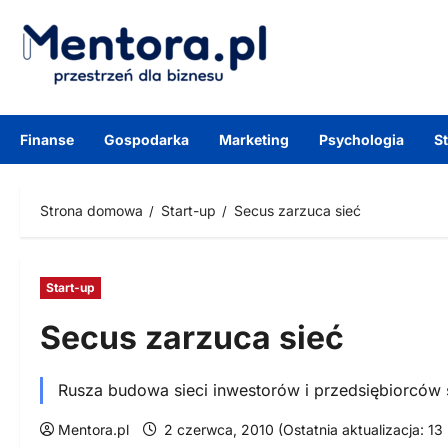
Przejdź
do
treści
Finanse
Gospodarka
Marketing
Psychologia
S
Strona domowa
Start-up
Secus zarzuca sieć
Start-up
Secus zarzuca sieć
Rusza budowa sieci inwestorów i przedsiębiorców
Mentora.pl
2 czerwca, 2010 (Ostatnia aktualizacja: 13