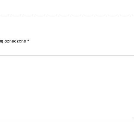
są oznaczone
*