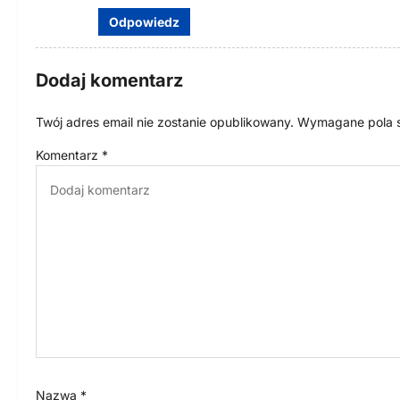
a
Odpowiedz
w
p
Dodaj komentarz
i
Twój adres email nie zostanie opublikowany.
Wymagane pola 
s
Komentarz
*
u
Nazwa
*