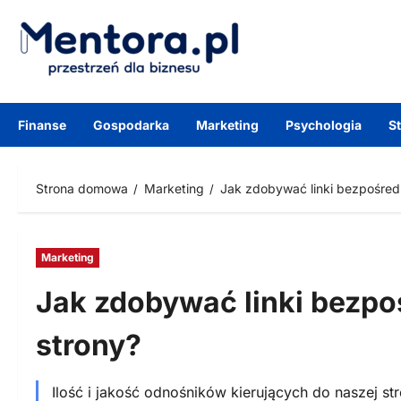
Przejdź
do
treści
Finanse
Gospodarka
Marketing
Psychologia
S
Strona domowa
Marketing
Jak zdobywać linki bezpośred
Marketing
Jak zdobywać linki bezpo
strony?
Ilość i jakość odnośników kierujących do naszej s