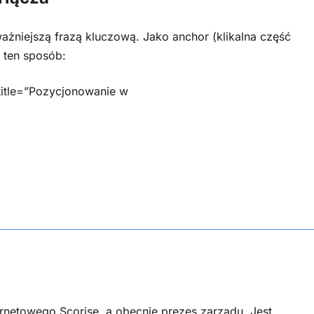
ajważniejszą frazą kluczową. Jako anchor (klikalna część
 ten sposób:
 title=”Pozycjonowanie w
ernetowego Scorise, a obecnie prezes zarządu. Jest