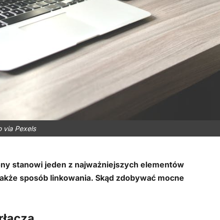
o via Pexels
rony stanowi jeden z najważniejszych elementów
 także sposób linkowania. Skąd zdobywać mocne
rłącza