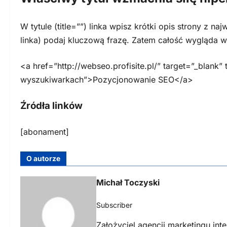
W tytule (title=””) linka wpisz krótki opis strony z n
linka) podaj kluczową frazę. Zatem całość wygląda w
<a href=”http://webseo.profisite.pl/” target=”_blank”
wyszukiwarkach”>Pozycjonowanie SEO</a>
Źródła linków
[abonament]
O autorze
Michał Toczyski
Subscriber
Założyciel agencji marketingu int