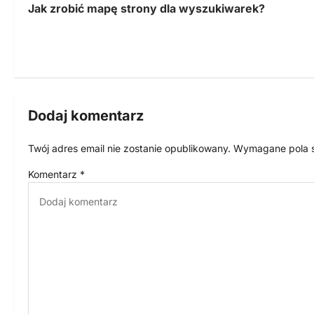
Jak zrobić mapę strony dla wyszukiwarek?
a
w
i
g
Dodaj komentarz
a
c
Twój adres email nie zostanie opublikowany.
Wymagane pola 
j
Komentarz
*
a
w
p
i
s