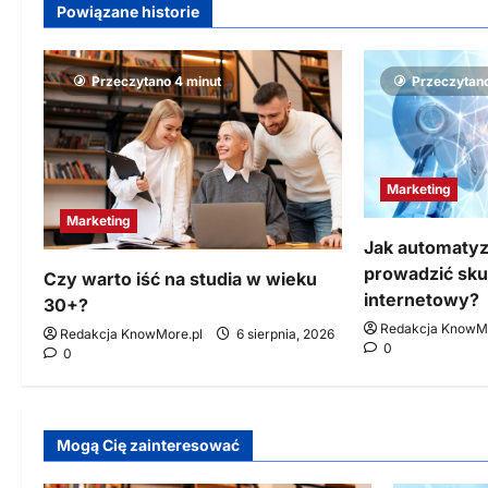
Powiązane historie
Przeczytano 4 minut
Przeczytano
Marketing
Marketing
Jak automatyz
prowadzić sku
Czy warto iść na studia w wieku
internetowy?
30+?
Redakcja KnowMo
Redakcja KnowMore.pl
6 sierpnia, 2026
0
0
Mogą Cię zainteresować