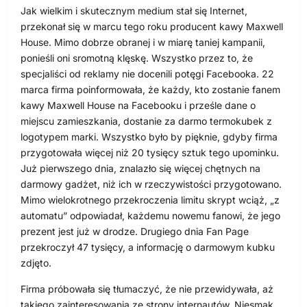
Jak wielkim i skutecznym medium stał się Internet,
przekonał się w marcu tego roku producent kawy Maxwell
House. Mimo dobrze obranej i w miarę taniej kampanii,
ponieśli oni sromotną klęskę. Wszystko przez to, że
specjaliści od reklamy nie docenili potęgi Facebooka. 22
marca firma poinformowała, że każdy, kto zostanie fanem
kawy Maxwell House na Facebooku i prześle dane o
miejscu zamieszkania, dostanie za darmo termokubek z
logotypem marki. Wszystko było by pięknie, gdyby firma
przygotowała więcej niż 20 tysięcy sztuk tego upominku.
Już pierwszego dnia, znalazło się więcej chętnych na
darmowy gadżet, niż ich w rzeczywistości przygotowano.
Mimo wielokrotnego przekroczenia limitu skrypt wciąż, „z
automatu” odpowiadał, każdemu nowemu fanowi, że jego
prezent jest już w drodze. Drugiego dnia Fan Page
przekroczył 47 tysięcy, a informację o darmowym kubku
zdjęto.
Firma próbowała się tłumaczyć, że nie przewidywała, aż
takiego zainteresowania ze strony internautów. Niesmak