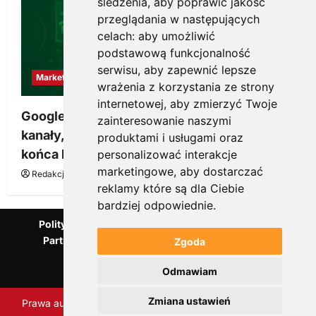
śledzenia, aby poprawić jakość
przeglądania w następujących
celach:
aby umożliwić
podstawową funkcjonalność
serwisu
,
aby zapewnić lepsze
Marketing
wrażenia z korzystania ze strony
internetowej
,
aby zmierzyć Twoje
Google Ads, SEO i analityka – jak połączyć
zainteresowanie naszymi
kanały, żeby reklama pracowała dłużej niż do
produktami i usługami oraz
końca budżetu
personalizować interakcje
marketingowe
,
aby dostarczać
Redakcja KnowMore.pl
20 marca, 2026
0
reklamy które są dla Ciebie
bardziej odpowiednie
.
Polityka Prywatności
Podcast
Kanał YouTube
Partnerzy Mentora.pl
Słownik marketingowy
Zgoda
Blog o przedsiębiorczości
Odmawiam
Agencja marketingowa Scorise
Zmiana ustawień
Prawa autorskie Scorise Agency Sp. z o.o. Wszelkie prawa