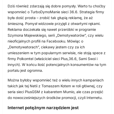
Dziś również zdarzają się dobre pomysły. Warto tu choćby
wspomnieć o TurboDymoManie sieci 36.6. Strategia firmy
była dość prosta – zrobić tak głupią reklamę, że aż
śmieszną. Pomysł widzowie przyjęli z otwartymi rękami.
Reklama doczekała się nawet przeróbki w programie
Szymona Majewskiego, serii „Demotywatorów”, czy wielu
nieoficjalnych profili na Facebooku. Mówiąc o
„Demotywatorach”, ciekawy jestem czy za ich
umieszeniem w tym popularnym serwisie, nie stoją spece z
firmy Polkomtel (właściciel sieci Plus,36.6, Sami Swoi i
innych). W końcu ilość potencjalnych konsumentów na tym
portalu jest ogromna.
Można byłoby wspomnieć też o wielu innych kampaniach
takich jak tej Netii z Tomaszem Kotem w roli głównej, czy
seria sieci PlusGSM z kabaretem Mumio, ale czas przejść
do nowocześniejszych środków promocji, czyli Internetu.
Internet potężnym narzędziem jest