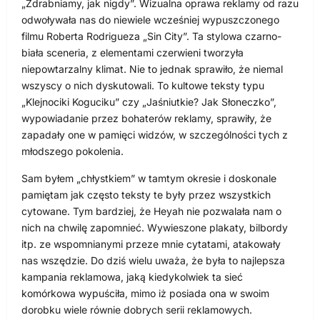
„Zdrabniamy, jak nigdy”. Wizualna oprawa reklamy od razu
odwoływała nas do niewiele wcześniej wypuszczonego
filmu Roberta Rodrigueza „Sin City”. Ta stylowa czarno-
biała sceneria, z elementami czerwieni tworzyła
niepowtarzalny klimat. Nie to jednak sprawiło, że niemal
wszyscy o nich dyskutowali. To kultowe teksty typu
„Klejnociki Koguciku” czy „Jaśniutkie? Jak Słoneczko”,
wypowiadanie przez bohaterów reklamy, sprawiły, że
zapadały one w pamięci widzów, w szczególności tych z
młodszego pokolenia.
Sam byłem „chłystkiem” w tamtym okresie i doskonale
pamiętam jak często teksty te były przez wszystkich
cytowane. Tym bardziej, że Heyah nie pozwalała nam o
nich na chwilę zapomnieć. Wywieszone plakaty, bilbordy
itp. ze wspomnianymi przeze mnie cytatami, atakowały
nas wszędzie. Do dziś wielu uważa, że była to najlepsza
kampania reklamowa, jaką kiedykolwiek ta sieć
komórkowa wypuściła, mimo iż posiada ona w swoim
dorobku wiele równie dobrych serii reklamowych.