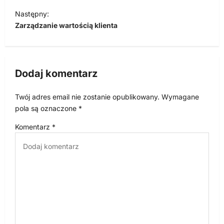
w
Następny:
i
Zarządzanie wartością klienta
g
a
c
Dodaj komentarz
j
Twój adres email nie zostanie opublikowany.
Wymagane
a
pola są oznaczone
*
w
Komentarz
*
p
i
s
u