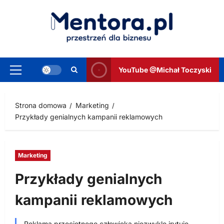
Przejdź
do
treści
YouTube @Michał Toczyski
Menu
główne
Strona domowa
Marketing
Przykłady genialnych kampanii reklamowych
Marketing
Przykłady genialnych
kampanii reklamowych
Reklama przeciętnego człowieka niezwykle irytuje.