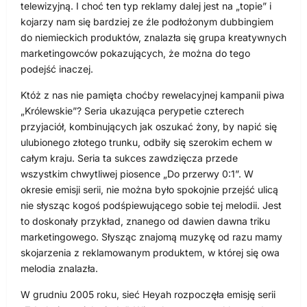
telewizyjną. I choć ten typ reklamy dalej jest na „topie” i
kojarzy nam się bardziej ze źle podłożonym dubbingiem
do niemieckich produktów, znalazła się grupa kreatywnych
marketingowców pokazujących, że można do tego
podejść inaczej.
Któż z nas nie pamięta choćby rewelacyjnej kampanii piwa
„Królewskie”? Seria ukazująca perypetie czterech
przyjaciół, kombinujących jak oszukać żony, by napić się
ulubionego złotego trunku, odbiły się szerokim echem w
całym kraju. Seria ta sukces zawdzięcza przede
wszystkim chwytliwej piosence „Do przerwy 0:1”. W
okresie emisji serii, nie można było spokojnie przejść ulicą
nie słysząc kogoś podśpiewującego sobie tej melodii. Jest
to doskonały przykład, znanego od dawien dawna triku
marketingowego. Słysząc znajomą muzykę od razu mamy
skojarzenia z reklamowanym produktem, w której się owa
melodia znalazła.
W grudniu 2005 roku, sieć Heyah rozpoczęła emisję serii