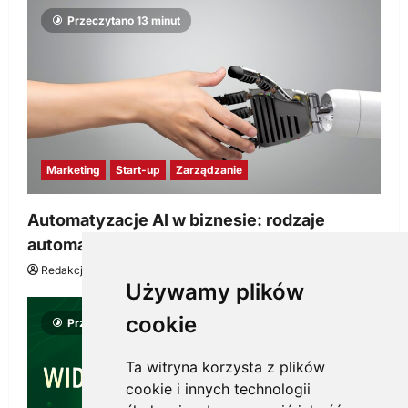
Przeczytano 13 minut
Marketing
Start-up
Zarządzanie
Automatyzacje AI w biznesie: rodzaje
automatyzacji i korzyści dla Twojej firmy
Redakcja KnowMore.pl
22 lipca, 2026
0
Używamy plików
cookie
Przeczytano 8 minut
Ta witryna korzysta z plików
cookie i innych technologii