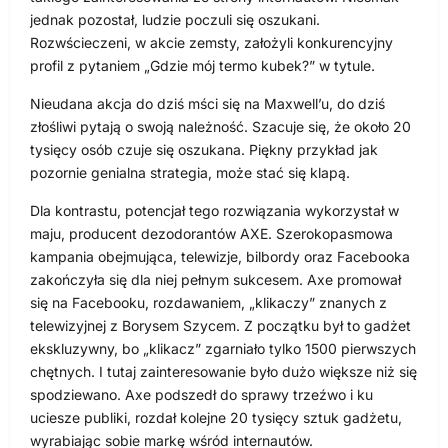
jednak pozostał, ludzie poczuli się oszukani.
Rozwścieczeni, w akcie zemsty, założyli konkurencyjny
profil z pytaniem „Gdzie mój termo kubek?” w tytule.
Nieudana akcja do dziś mści się na Maxwell’u, do dziś
złośliwi pytają o swoją należność. Szacuje się, że około 20
tysięcy osób czuje się oszukana. Piękny przykład jak
pozornie genialna strategia, może stać się klapą.
Dla kontrastu, potencjał tego rozwiązania wykorzystał w
maju, producent dezodorantów AXE. Szerokopasmowa
kampania obejmująca, telewizje, bilbordy oraz Facebooka
zakończyła się dla niej pełnym sukcesem. Axe promował
się na Facebooku, rozdawaniem, „klikaczy” znanych z
telewizyjnej z Borysem Szycem. Z początku był to gadżet
ekskluzywny, bo „klikacz” zgarniało tylko 1500 pierwszych
chętnych. I tutaj zainteresowanie było dużo większe niż się
spodziewano. Axe podszedł do sprawy trzeźwo i ku
uciesze publiki, rozdał kolejne 20 tysięcy sztuk gadżetu,
wyrabiając sobie markę wśród internautów.