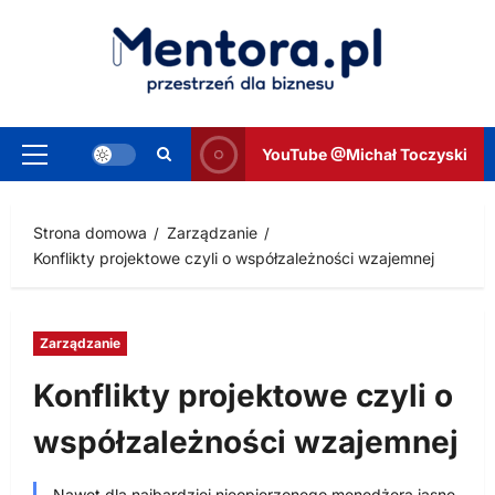
Przejdź
do
treści
YouTube @Michał Toczyski
Menu
główne
Strona domowa
Zarządzanie
Konflikty projektowe czyli o współzależności wzajemnej
Zarządzanie
Konflikty projektowe czyli o
współzależności wzajemnej
Nawet dla najbardziej nieopierzonego menedżera jasne