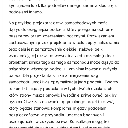
życiu jeden lub kilka podcelów danego zadania kłóci się z
podcelami innego.
Na przykład projektant drzwi samochodowych może
dążyć do osiągnięcia podcelu, który polega na ochronie
pasażerów przed zderzeniami bocznymi. Rozwiązaniem
zastosowanym przez projektanta w celu zoptymalizowania
tego celu jest zamontowanie ciężkiej stalowej belki
wzmacniającej drzwi od wewnątrz. Jednocześnie jednak
projektant silnika tego samego samochodu może dążyć do
osiągnięcia własnego podcelu – zminimalizowania zużycia
paliwa. Dla projektanta silnika zmniejszenie wagi
samochodu umożliwia optymalizację jego podcelu. Tworzy
to konflikt między podcelami w tych dwóch działaniach,
który strony muszą omówić i wspólnie zniwelować, tak by
było możliwe zastosowanie optymalnego projektu drzwi,
który będzie stanowić kompromis między podcelami
bezpieczeństwa w przypadku uderzeń bocznych i
oszczędności w zużyciu paliwa. Konsultacje mogą też
doprowadzić do wyboru lekkich drzwi, które sprzyjają