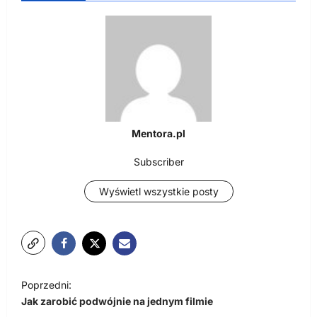
Mentora.pl
Subscriber
Wyświetl wszystkie posty
N
Poprzedni:
a
Jak zarobić podwójnie na jednym filmie