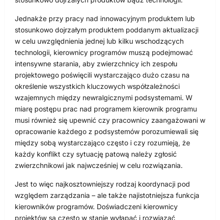
Jednakże przy pracy nad innowacyjnym produktem lub
stosunkowo dojrzałym produktem poddanym aktualizacji
w celu uwzględnienia jednej lub kilku wschodzących
technologii, kierownicy programów muszą podejmować
intensywne starania, aby zwierzchnicy ich zespołu
projektowego poświęcili wystarczająco dużo czasu na
określenie wszystkich kluczowych współzależności
wzajemnych między newralgicznymi podsystemami. W
miarę postępu prac nad programem kierownik programu
musi również się upewnić czy pracownicy zaangażowani w
opracowanie każdego z podsystemów porozumiewali się
między sobą wystarczająco często i czy rozumieją, że
każdy konflikt czy sytuację patową należy zgłosić
zwierzchnikowi jak najwcześniej w celu rozwiązania.
Jest to więc najkosztowniejszy rodzaj koordynacji pod
względem zarządzania – ale także najistotniejsza funkcja
kierowników programów. Doświadczeni kierownicy
projektów są często w stanie wyłapać i rozwiązać