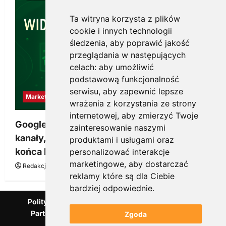
Ta witryna korzysta z plików
cookie i innych technologii
śledzenia, aby poprawić jakość
przeglądania w następujących
celach:
aby umożliwić
podstawową funkcjonalność
serwisu
,
aby zapewnić lepsze
Marketing
wrażenia z korzystania ze strony
internetowej
,
aby zmierzyć Twoje
Google Ads, SEO i analityka – jak połączyć
zainteresowanie naszymi
kanały, żeby reklama pracowała dłużej niż do
produktami i usługami oraz
końca budżetu
personalizować interakcje
marketingowe
,
aby dostarczać
Redakcja KnowMore.pl
20 marca, 2026
0
reklamy które są dla Ciebie
bardziej odpowiednie
.
Polityka Prywatności
Podcast
Kanał YouTube
Partnerzy Mentora.pl
Słownik marketingowy
Zgoda
Blog o przedsiębiorczości