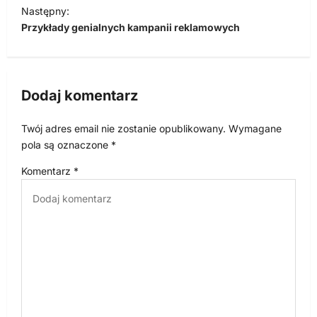
w
Następny:
i
Przykłady genialnych kampanii reklamowych
g
a
c
Dodaj komentarz
j
Twój adres email nie zostanie opublikowany.
Wymagane
a
pola są oznaczone
*
w
Komentarz
*
p
i
s
u