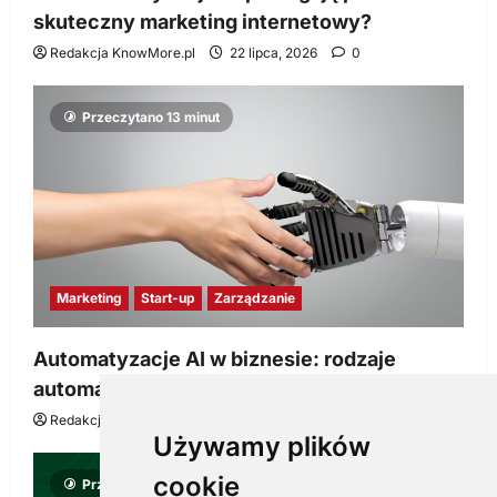
skuteczny marketing internetowy?
Redakcja KnowMore.pl
22 lipca, 2026
0
Przeczytano 13 minut
Marketing
Start-up
Zarządzanie
Automatyzacje AI w biznesie: rodzaje
automatyzacji i korzyści dla Twojej firmy
Redakcja KnowMore.pl
22 lipca, 2026
0
Używamy plików
cookie
Przeczytano 8 minut