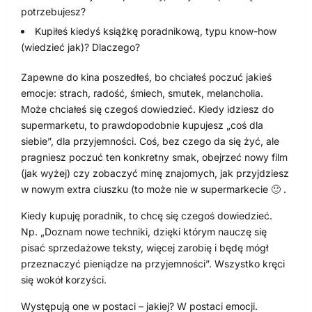
potrzebujesz?
Kupiłeś kiedyś książkę poradnikową, typu know-how
(wiedzieć jak)? Dlaczego?
Zapewne do kina poszedłeś, bo chciałeś poczuć jakieś
emocje: strach, radość, śmiech, smutek, melancholia.
Może chciałeś się czegoś dowiedzieć. Kiedy idziesz do
supermarketu, to prawdopodobnie kupujesz „coś dla
siebie”, dla przyjemności. Coś, bez czego da się żyć, ale
pragniesz poczuć ten konkretny smak, obejrzeć nowy film
(jak wyżej) czy zobaczyć minę znajomych, jak przyjdziesz
w nowym extra ciuszku (to może nie w supermarkecie 🙂 .
Kiedy kupuję poradnik, to chcę się czegoś dowiedzieć.
Np. „Doznam nowe techniki, dzięki którym nauczę się
pisać sprzedażowe teksty, więcej zarobię i będę mógł
przeznaczyć pieniądze na przyjemności”. Wszystko kręci
się wokół korzyści.
Występują one w postaci – jakiej? W postaci emocji.