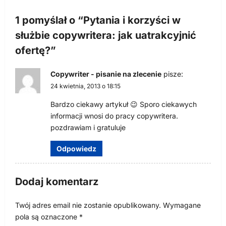
c
1 pomyślał o “
Pytania i korzyści w
j
służbie copywritera: jak uatrakcyjnić
a
ofertę?
”
w
p
Copywriter - pisanie na zlecenie
pisze:
24 kwietnia, 2013 o 18:15
i
s
Bardzo ciekawy artykuł 😉 Sporo ciekawych
informacji wnosi do pracy copywritera.
u
pozdrawiam i gratuluje
Odpowiedz
Dodaj komentarz
Twój adres email nie zostanie opublikowany.
Wymagane
pola są oznaczone
*