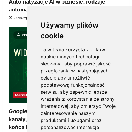
Automatyzacje AI w biznesie: rodzaje
automatyzacji i korzyści dla Twojej firmy
Redakcja KnowMore.pl
22 lipca, 2026
0
Używamy plików
cookie
Przeczytano 8 minut
Ta witryna korzysta z plików
cookie i innych technologii
śledzenia, aby poprawić jakość
przeglądania w następujących
celach:
aby umożliwić
podstawową funkcjonalność
serwisu
,
aby zapewnić lepsze
Marketing
wrażenia z korzystania ze strony
internetowej
,
aby zmierzyć Twoje
Google Ads, SEO i analityka – jak połączyć
zainteresowanie naszymi
kanały, żeby reklama pracowała dłużej niż do
produktami i usługami oraz
końca budżetu
personalizować interakcje