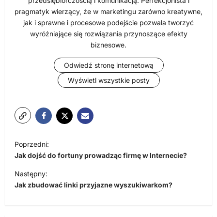
przedsiębiorczością i komunikacją. Perfekcjonista i
pragmatyk wierzący, że w marketingu zarówno kreatywne,
jak i sprawne i procesowe podejście pozwala tworzyć
wyróżniające się rozwiązania przynoszące efekty
biznesowe.
Odwiedź stronę internetową
Wyświetl wszystkie posty
N
Poprzedni:
a
Jak dojść do fortuny prowadząc firmę w Internecie?
w
Następny:
i
Jak zbudować linki przyjazne wyszukiwarkom?
g
a