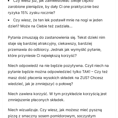
Czy wiesz już, jak zainwestować Swoje ciężko
zarobione pieniądze, by dały Ci one praktycznie bez
ryzyka 15% zysku rocznie?
Czy wiesz, że ten lek postawił mnie na nogi w jeden
dzień? Może na Ciebie też zadziała…
Pytania zmuszają do zastanowienia się. Tekst dzieki nim
staje się bardziej atrakcyjny, ciekawszy, bardziej
przemawia do odbiorcy. Jednak jak wymyślić pytanie,
które przyniesie Ci największą korzyść?
Niech odpowiedź na nie będzie pozytywna. Czyli niech na
pytanie będzie można odpowiedzieć tylko TAK! – Czy też
masz dość płacenia wysokich składek na ZUS? Chcesz
wiedzieć, jak je zmniejszyć o połowę?
Niech zawiera korzyść. W tym przykładzie korzyścią jest
zmniejszenie płaconych składek.
Niech wizualizuje. Czy wiesz, jak możesz mieć pyszną
pizzę z smaczny sosem pomidorowym, soczystym