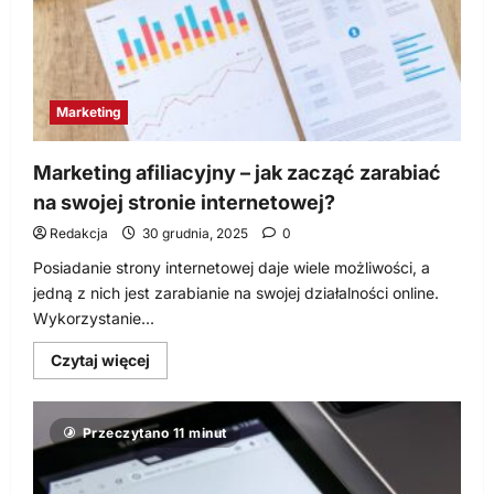
językową
na
przykładzie
POGAD.AI
Marketing
Marketing afiliacyjny – jak zacząć zarabiać
na swojej stronie internetowej?
Redakcja
30 grudnia, 2025
0
Posiadanie strony internetowej daje wiele możliwości, a
jedną z nich jest zarabianie na swojej działalności online.
Wykorzystanie...
Dowiedz
Czytaj więcej
się
więcej
o
Marketing
Przeczytano 11 minut
afiliacyjny
–
jak
zacząć