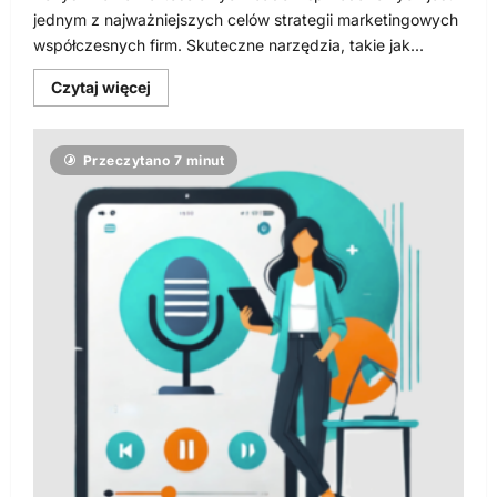
jednym z najważniejszych celów strategii marketingowych
współczesnych firm. Skuteczne narzędzia, takie jak...
Dowiedz
Czytaj więcej
się
więcej
o
Email
Przeczytano 7 minut
marketing
i
SMS
marketing
–
jak
wykorzystać
bazy
danych
firm
w
generowaniu
leadów
sprzedażowych?