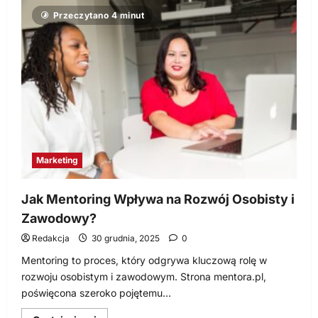
Jak
Przeczytano 4 minut
owinąć
wino
w
papier
ozdobny?
Marketing
Jak Mentoring Wpływa na Rozwój Osobisty i
Zawodowy?
Redakcja
30 grudnia, 2025
0
Mentoring to proces, który odgrywa kluczową rolę w
rozwoju osobistym i zawodowym. Strona mentora.pl,
poświęcona szeroko pojętemu...