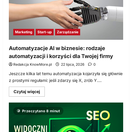
skuteczny
marketing
internetowy?
Marketing
Start-up
Zarządzanie
Automatyzacje AI w biznesie: rodzaje
automatyzacji i korzyści dla Twojej firmy
Redakcja KnowMore.pl
22 lipca, 2026
0
Jeszcze kilka lat temu automatyzacja kojarzyła się głównie
z prostymi regułami: jeśli zdarzy się X, zrób Y....
Dowiedz
Czytaj więcej
się
więcej
o
Automatyzacje
Przeczytano 8 minut
AI
w
biznesie:
rodzaje
automatyzacji