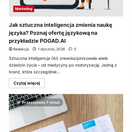
Marketing
Jak sztuczna inteligencja zmienia naukę
języka? Poznaj ofertę językową na
przykładzie POGAD.AI
Redakcja
1 stycznia, 2026
0
Sztuczna inteligencja (AI) zrewolucjonizowała wiele
dziedzin życia – od medycyny po motoryzację. Jedną z
branż, która szczególnie...
Dowiedz
Czytaj więcej
się
więcej
o
Jak
Przeczytano 7 minut
sztuczna
inteligencja
zmienia
naukę
języka?
Poznaj
ofertę