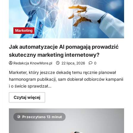
wieku
30+?
Marketing
Jak automatyzacje AI pomagają prowadzić
skuteczny marketing internetowy?
Redakcja KnowMore.pl
22 lipca, 2026
0
Marketer, który jeszcze dekadę temu ręcznie planował
harmonogram publikacji, sam dobierał odbiorców kampanii
i o świcie sprawdzał...
Dowiedz
Czytaj więcej
się
więcej
o
Jak
Przeczytano 13 minut
automatyzacje
AI
pomagają
prowadzić