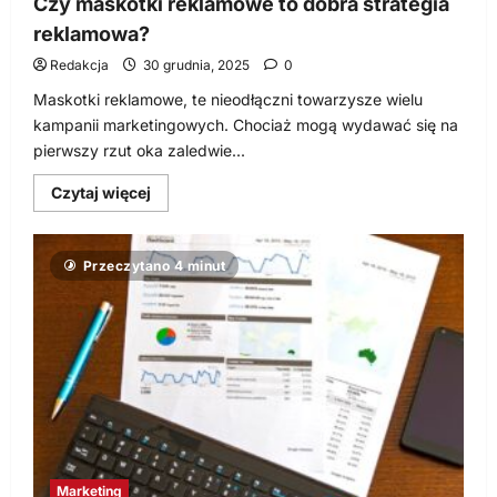
Czy maskotki reklamowe to dobra strategia
reklamowa?
Redakcja
30 grudnia, 2025
0
Maskotki reklamowe, te nieodłączni towarzysze wielu
kampanii marketingowych. Chociaż mogą wydawać się na
pierwszy rzut oka zaledwie...
Dowiedz
Czytaj więcej
się
więcej
o
Czy
Przeczytano 4 minut
maskotki
reklamowe
to
dobra
strategia
reklamowa?
Marketing