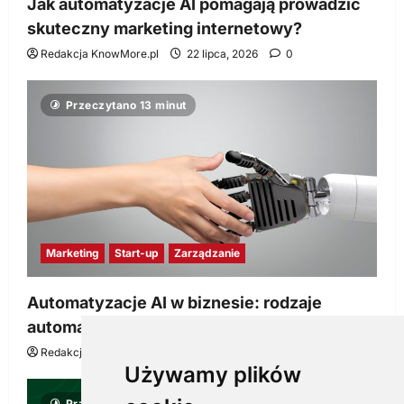
Jak automatyzacje AI pomagają prowadzić
skuteczny marketing internetowy?
Redakcja KnowMore.pl
22 lipca, 2026
0
Przeczytano 13 minut
Marketing
Start-up
Zarządzanie
Automatyzacje AI w biznesie: rodzaje
automatyzacji i korzyści dla Twojej firmy
Redakcja KnowMore.pl
22 lipca, 2026
0
Używamy plików
Przeczytano 8 minut