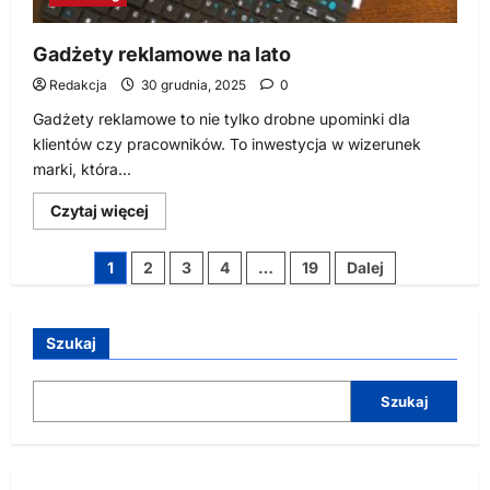
Gadżety reklamowe na lato
Redakcja
30 grudnia, 2025
0
Gadżety reklamowe to nie tylko drobne upominki dla
klientów czy pracowników. To inwestycja w wizerunek
marki, która...
Dowiedz
Czytaj więcej
się
więcej
o
Stronicowanie
1
2
3
4
…
19
Dalej
Gadżety
reklamowe
wpisów
na
lato
Szukaj
Szukaj