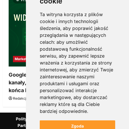
cookie
Ta witryna korzysta z plików
cookie i innych technologii
śledzenia, aby poprawić jakość
przeglądania w następujących
celach:
aby umożliwić
podstawową funkcjonalność
serwisu
,
aby zapewnić lepsze
Marketing
wrażenia z korzystania ze strony
internetowej
,
aby zmierzyć Twoje
Google Ads, SEO i analityka – jak połączyć
zainteresowanie naszymi
kanały, żeby reklama pracowała dłużej niż do
produktami i usługami oraz
końca budżetu
personalizować interakcje
marketingowe
,
aby dostarczać
Redakcja KnowMore.pl
20 marca, 2026
0
reklamy które są dla Ciebie
bardziej odpowiednie
.
Polityka Prywatności
Podcast
Kanał YouTube
Partnerzy Mentora.pl
Słownik marketingowy
Zgoda