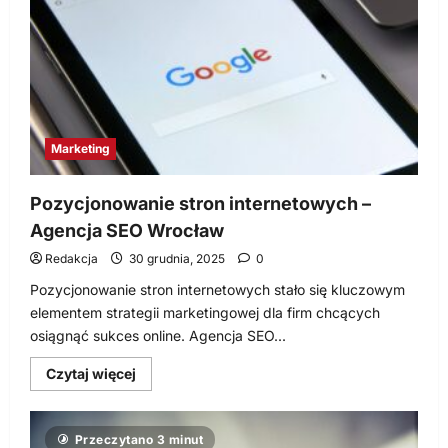
zarabiać
na
swojej
stronie
internetowej?
Marketing
Pozycjonowanie stron internetowych –
Agencja SEO Wrocław
Redakcja
30 grudnia, 2025
0
Pozycjonowanie stron internetowych stało się kluczowym
elementem strategii marketingowej dla firm chcących
osiągnąć sukces online. Agencja SEO...
Dowiedz
Czytaj więcej
się
więcej
o
Pozycjonowanie
Przeczytano 3 minut
stron