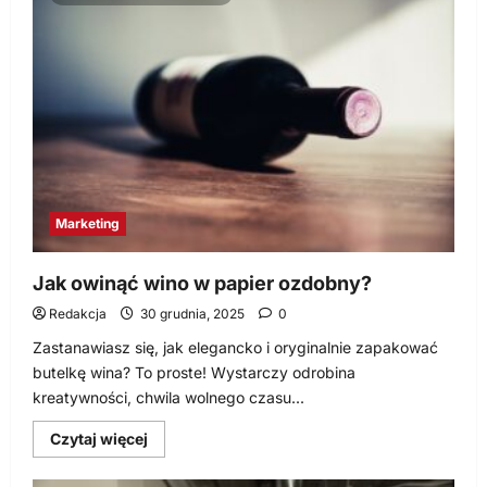
internetowych
–
Agencja
SEO
Wrocław
Marketing
Jak owinąć wino w papier ozdobny?
Redakcja
30 grudnia, 2025
0
Zastanawiasz się, jak elegancko i oryginalnie zapakować
butelkę wina? To proste! Wystarczy odrobina
kreatywności, chwila wolnego czasu...
Dowiedz
Czytaj więcej
się
więcej
o