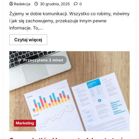
Redakcja
30 grudnia, 2025
0
Żyjemy w dobie komunikacji. Wszystko co robimy, mówimy
i jak się zachowujemy, przekazuje innym pewne
informacje. To,...
Dowiedz
Czytaj więcej
się
więcej
o
Optymalna
Przeczytano 3 minut
strategia
komunikacji
dla
konsumentów
Marketing