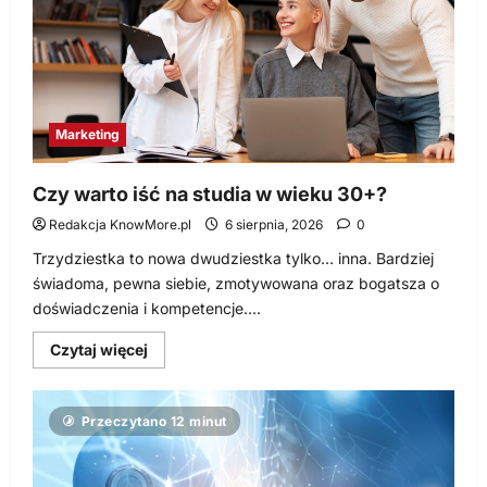
Marketing
Czy warto iść na studia w wieku 30+?
Redakcja KnowMore.pl
6 sierpnia, 2026
0
Trzydziestka to nowa dwudziestka tylko… inna. Bardziej
świadoma, pewna siebie, zmotywowana oraz bogatsza o
doświadczenia i kompetencje....
Dowiedz
Czytaj więcej
się
więcej
o
Czy
Przeczytano 12 minut
warto
iść
na
studia
w