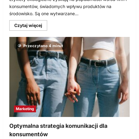
konsumentów, świadomych wpływu produktów na
środowisko. Są one wytwarzane...
Dowiedz
Czytaj więcej
się
więcej
o
Czy
Przeczytano 4 minut
w
etykietach
ekologicznych
jest
dobra
jakość
nadruku?
Marketing
Optymalna strategia komunikacji dla
konsumentów