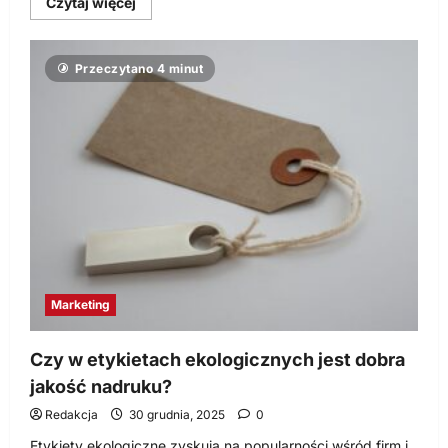
Dowiedz
Czytaj więcej
się
więcej
o
Jak
Przeczytano 4 minut
Mentoring
Wpływa
na
Rozwój
Osobisty
i
Zawodowy?
Marketing
Czy w etykietach ekologicznych jest dobra
jakość nadruku?
Redakcja
30 grudnia, 2025
0
Etykiety ekologiczne zyskują na popularności wśród firm i