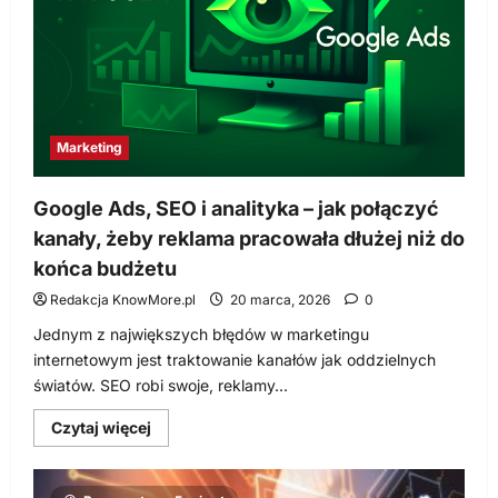
i
korzyści
dla
Twojej
firmy
Marketing
Google Ads, SEO i analityka – jak połączyć
kanały, żeby reklama pracowała dłużej niż do
końca budżetu
Redakcja KnowMore.pl
20 marca, 2026
0
Jednym z największych błędów w marketingu
internetowym jest traktowanie kanałów jak oddzielnych
światów. SEO robi swoje, reklamy...
Dowiedz
Czytaj więcej
się
więcej
o
Google