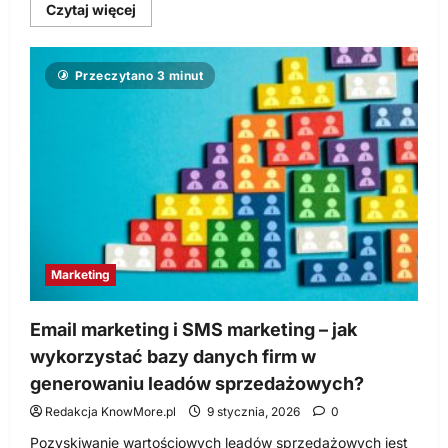
Dowiedz
Czytaj więcej
się
więcej
o
Strategia
Przeczytano 3 minut
SEO
dla
firm
usługowych
i
sklepów
internetowych
–
jak
budować
długoterminową
widoczność
Marketing
Email marketing i SMS marketing – jak
wykorzystać bazy danych firm w
generowaniu leadów sprzedażowych?
Redakcja KnowMore.pl
9 stycznia, 2026
0
Pozyskiwanie wartościowych leadów sprzedażowych jest