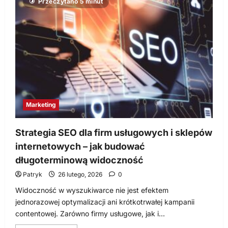
Przeczytano 5 minut
Ads,
SEO
i
analityka
–
jak
połączyć
kanały,
żeby
reklama
pracowała
dłużej
niż
do
końca
Marketing
budżetu
Strategia SEO dla firm usługowych i sklepów
internetowych – jak budować
długoterminową widoczność
Patryk
26 lutego, 2026
0
Widoczność w wyszukiwarce nie jest efektem
jednorazowej optymalizacji ani krótkotrwałej kampanii
contentowej. Zarówno firmy usługowe, jak i...