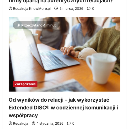
firmy opartą na autentycznych relacjach?
Redakcja KnowMore.pl
5 marca, 2026
0
Przeczytano 4 minut
Zarządzanie
Od wyników do relacji – jak wykorzystać
Extended DISC® w codziennej komunikacji i
współpracy
Redakcja
1 stycznia, 2026
0