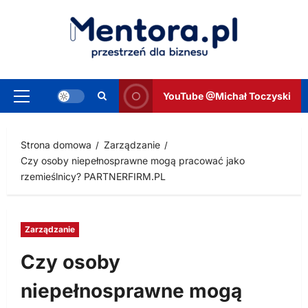
Przejdź
do
treści
YouTube @Michał Toczyski
Menu
główne
Strona domowa
Zarządzanie
Czy osoby niepełnosprawne mogą pracować jako
rzemieślnicy? PARTNERFIRM.PL
Zarządzanie
Czy osoby
niepełnosprawne mogą