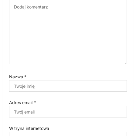
i
s
u
Nazwa
*
Adres email
*
Witryna internetowa