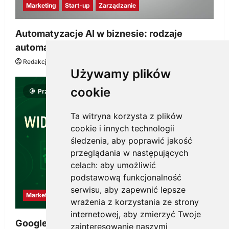
Marketing
Start-up
Zarządzanie
Automatyzacje AI w biznesie: rodzaje
automatyzacji i korzyści dla Twojej firmy
Redakcja KnowMore.pl
22 lipca, 2026
0
Używamy plików
cookie
Przeczytano 8 minut
Ta witryna korzysta z plików
cookie i innych technologii
śledzenia, aby poprawić jakość
przeglądania w następujących
celach:
aby umożliwić
podstawową funkcjonalność
serwisu
,
aby zapewnić lepsze
Marketing
wrażenia z korzystania ze strony
internetowej
,
aby zmierzyć Twoje
Google Ads, SEO i analityka – jak połączyć
zainteresowanie naszymi