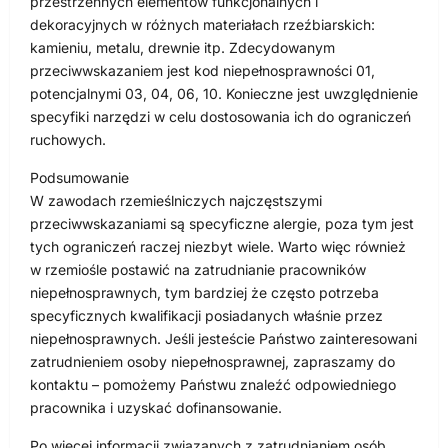
przestrzennych elementów funkcjonalnych i
dekoracyjnych w różnych materiałach rzeźbiarskich:
kamieniu, metalu, drewnie itp. Zdecydowanym
przeciwwskazaniem jest kod niepełnosprawności 01,
potencjalnymi 03, 04, 06, 10. Konieczne jest uwzględnienie
specyfiki narzędzi w celu dostosowania ich do ograniczeń
ruchowych.
Podsumowanie
W zawodach rzemieślniczych najczęstszymi
przeciwwskazaniami są specyficzne alergie, poza tym jest
tych ograniczeń raczej niezbyt wiele. Warto więc również
w rzemiośle postawić na zatrudnianie pracowników
niepełnosprawnych, tym bardziej że często potrzeba
specyficznych kwalifikacji posiadanych właśnie przez
niepełnosprawnych. Jeśli jesteście Państwo zainteresowani
zatrudnieniem osoby niepełnosprawnej, zapraszamy do
kontaktu – pomożemy Państwu znaleźć odpowiedniego
pracownika i uzyskać dofinansowanie.
Po więcej informacji związanych z zatrudnianiem osób