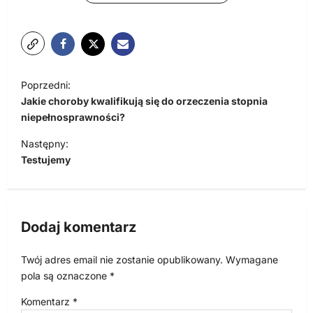
N
Poprzedni:
a
Jakie choroby kwalifikują się do orzeczenia stopnia
w
niepełnosprawności?
i
Następny:
Testujemy
g
a
c
Dodaj komentarz
j
a
Twój adres email nie zostanie opublikowany.
Wymagane
w
pola są oznaczone
*
p
Komentarz
*