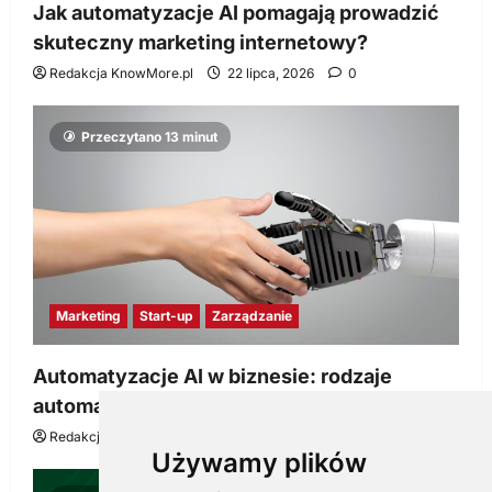
Jak automatyzacje AI pomagają prowadzić
skuteczny marketing internetowy?
Redakcja KnowMore.pl
22 lipca, 2026
0
Przeczytano 13 minut
Marketing
Start-up
Zarządzanie
Automatyzacje AI w biznesie: rodzaje
automatyzacji i korzyści dla Twojej firmy
Redakcja KnowMore.pl
22 lipca, 2026
0
Używamy plików