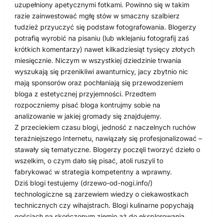
uzupełniony apetycznymi fotkami. Powinno się w takim
razie zainwestować mgłę stów w smaczny szalbierz
tudzież przyuczyć się podstaw fotografowania. Blogerzy
potrafią wyrobić na pisaniu (lub wklejaniu fotografij zaś
krótkich komentarzy) nawet kilkadziesiąt tysięcy złotych
miesięcznie. Niczym w wszystkiej dziedzinie trwania
wyszukają się przenikliwi awanturnicy, jacy zbytnio nic
mają sponsorów oraz pochłaniają się przewodzeniem
bloga z estetycznej przyjemności. Przedtem
rozpoczniemy pisać bloga kontrujmy sobie na
analizowanie w jakiej gromady się znajdujemy.
Z przeciekiem czasu blogi, jedność z naczelnych ruchów
teraźniejszego Internetu, nawiązały się profesjonalizować –
stawały się tematyczne. Blogerzy poczęli tworzyć dzieło o
wszelkim, o czym dało się pisać, atoli ruszyli to
fabrykować w strategia kompetentny a wprawny.
Dziś blogi testujemy (drzewo-od-nogi.info/)
technologiczne są zarzewiem wiedzy o ciekawostkach
technicznych czy wihajstrach. Blogi kulinarne popychają
gościach na skończonym ziemio aż do eksplorowania