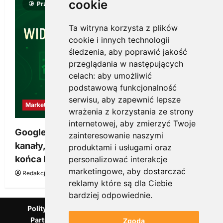
cookie
Przeczytano 8 minut
Ta witryna korzysta z plików
cookie i innych technologii
śledzenia, aby poprawić jakość
przeglądania w następujących
celach:
aby umożliwić
podstawową funkcjonalność
serwisu
,
aby zapewnić lepsze
Marketing
wrażenia z korzystania ze strony
internetowej
,
aby zmierzyć Twoje
Google Ads, SEO i analityka – jak połączyć
zainteresowanie naszymi
kanały, żeby reklama pracowała dłużej niż do
produktami i usługami oraz
końca budżetu
personalizować interakcje
marketingowe
,
aby dostarczać
Redakcja KnowMore.pl
20 marca, 2026
0
reklamy które są dla Ciebie
bardziej odpowiednie
.
Polityka Prywatności
Podcast
Kanał YouTube
Partnerzy Mentora.pl
Słownik marketingowy
Zgoda