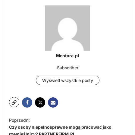
Mentora.pl
Subscriber
Wyświetl wszystkie posty
N
Poprzedni:
a
Czy osoby niepełnosprawne mogą pracować jako
rzemieślnicy? PARTNERFIRM.PL