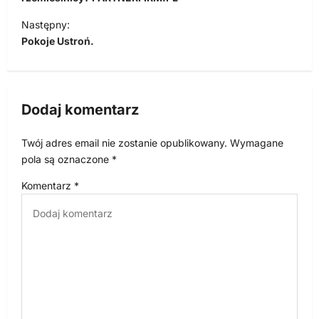
w
i
Następny:
Pokoje Ustroń.
g
a
c
Dodaj komentarz
j
a
Twój adres email nie zostanie opublikowany.
Wymagane
w
pola są oznaczone
*
p
Komentarz
*
i
s
u