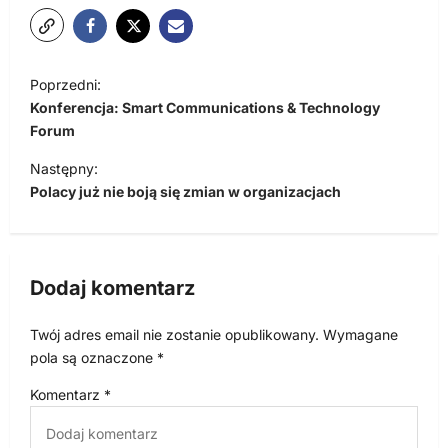
N
Poprzedni:
a
Konferencja: Smart Communications & Technology
w
Forum
i
Następny:
Polacy już nie boją się zmian w organizacjach
g
a
c
Dodaj komentarz
j
a
Twój adres email nie zostanie opublikowany.
Wymagane
w
pola są oznaczone
*
p
Komentarz
*
i
s