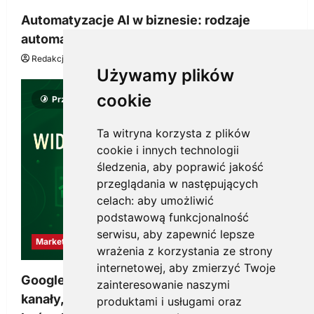
Automatyzacje AI w biznesie: rodzaje
automatyzacji i korzyści dla Twojej firmy
Redakcja KnowMore.pl
22 lipca, 2026
0
Używamy plików
cookie
Przeczytano 8 minut
Ta witryna korzysta z plików
cookie i innych technologii
śledzenia, aby poprawić jakość
przeglądania w następujących
celach:
aby umożliwić
podstawową funkcjonalność
serwisu
,
aby zapewnić lepsze
Marketing
wrażenia z korzystania ze strony
internetowej
,
aby zmierzyć Twoje
Google Ads, SEO i analityka – jak połączyć
zainteresowanie naszymi
kanały, żeby reklama pracowała dłużej niż do
produktami i usługami oraz