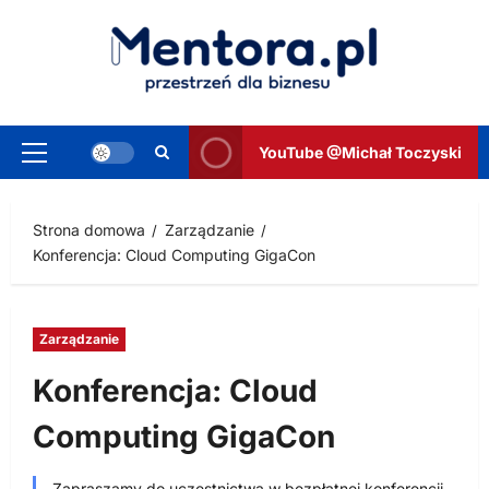
Przejdź
do
treści
YouTube @Michał Toczyski
Menu
główne
Strona domowa
Zarządzanie
Konferencja: Cloud Computing GigaCon
Zarządzanie
Konferencja: Cloud
Computing GigaCon
Zapraszamy do uczestnictwa w bezpłatnej konferencji