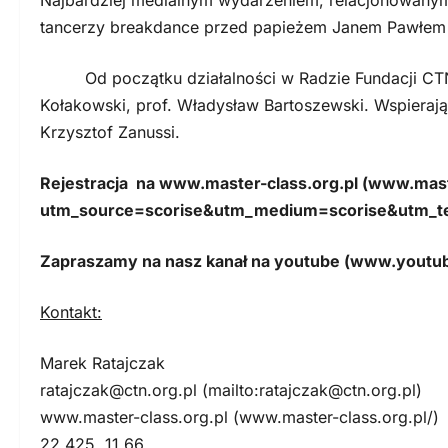
Najbardziej medialnym wydarzeniem, relacjonowanym 
tancerzy breakdance przed papieżem Janem Pawłem I
Od początku działalności w Radzie Fundacji CTN za
Kołakowski, prof. Władysław Bartoszewski. Wspierają
Krzysztof Zanussi.
Rejestracja na www.master-class.org.pl (www.mast
utm_source=scorise&utm_medium=scorise&utm_t
Zapraszamy na nasz kanał na youtube (www.you
Kontakt:
Marek Ratajczak
ratajczak@ctn.org.pl
(mailto:
ratajczak@ctn.org.pl
)
www.master-class.org.pl (www.master-class.org.pl/)
22 425 11 66