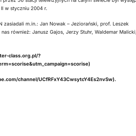
przez 56 stacji telewizyjnych na całym świecie był wystę
I w styczniu 2004 r.
siadali m.in.: Jan Nowak – Jeziorański, prof. Leszek
 nas również: Janusz Gajos, Jerzy Stuhr, Waldemar Malicki
er-class.org.pl/?
erm=scorise&utm_campaign=scorise)
tube.com/channel/UCfRFxY43CwsytcY4Es2nvSw).