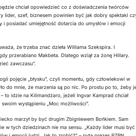
zie chciał opowiedzieć co z doświadczenia twórców
 lider, szef, biznesem powinien być jak dobry spektakl cz
 i posiadać umiejętność dotarcia do umysłów i emocji
, że trzeba znać dzieła Williama Szekspira. I
i, gdy przerabiano Makbeta. Dlatego wziął za żonę Hillary.
dzieć zawczasu”.
pojęcie „błysku”, czyli momentu, gdy człowiekowi w
ło do mnie, że marzenia są po nic. Po prostu po to, żeby j
– to idzie na Kilimandżaro, jeżeli Ingvar Kamprad chciał
w swoim wystąpieniu „Moc możliwości”.
ecko marzył by być drugim Zbigniewem Bońkiem. Sam
ie w tych dziedzinach nie ma sensu. „Każdy lider musi być
ów i emocji ludzi. Jak to zrobić?” – pyta prezes PZPN.