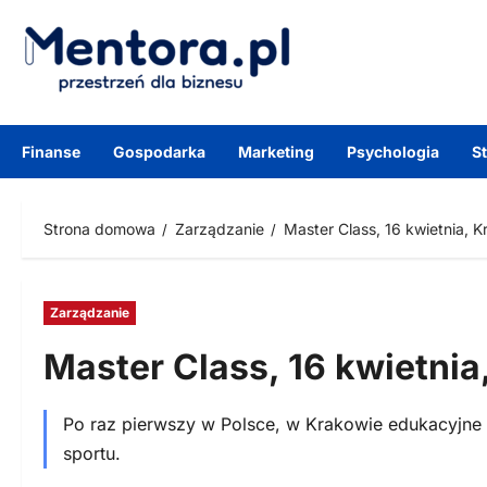
Przejdź
do
treści
Finanse
Gospodarka
Marketing
Psychologia
S
Strona domowa
Zarządzanie
Master Class, 16 kwietnia, 
Zarządzanie
Master Class, 16 kwietni
Po raz pierwszy w Polsce, w Krakowie edukacyjne 
sportu.