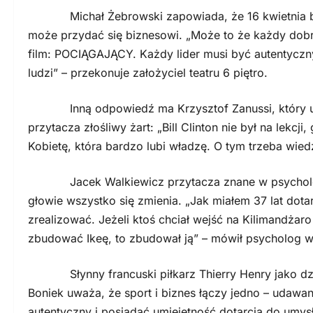
Michał Żebrowski zapowiada, że 16 kwietnia będ
może przydać się biznesowi. „Może to że każdy dobry
film: POCIĄGAJĄCY. Każdy lider musi być autentyczny
ludzi” – przekonuje założyciel teatru 6 piętro.
Inną odpowiedź ma Krzysztof Zanussi, który uważa
przytacza złośliwy żart: „Bill Clinton nie był na lekcj
Kobietę, która bardzo lubi władzę. O tym trzeba wie
Jacek Walkiewicz przytacza znane w psychologii 
głowie wszystko się zmienia. „Jak miałem 37 lat dotar
zrealizować. Jeżeli ktoś chciał wejść na Kilimandżaro 
zbudować Ikeę, to zbudował ją” – mówił psycholog 
Słynny francuski piłkarz Thierry Henry jako dzi
Boniek uważa, że sport i biznes łączy jedno – udawan
autentyczny i posiadać umiejętność dotarcia do umysł