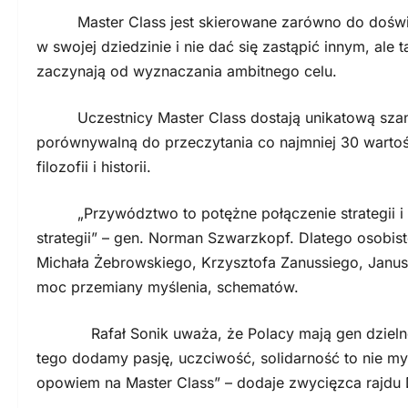
Master Class jest skierowane zarówno do doświad
w swojej dziedzinie i nie dać się zastąpić innym, ale
zaczynają od wyznaczania ambitnego celu.
Uczestnicy Master Class dostają unikatową szans
porównywalną do przeczytania co najmniej 30 wartośc
filozofii i historii.
„Przywództwo to potężne połączenie strategii i ch
strategii” – gen. Norman Szwarzkopf. Dlatego osobis
Michała Żebrowskiego, Krzysztofa Zanussiego, Janus
moc przemiany myślenia, schematów.
Rafał Sonik uważa, że Polacy mają gen dzielności 
tego dodamy pasję, uczciwość, solidarność to nie my 
opowiem na Master Class” – dodaje zwycięzca rajdu 