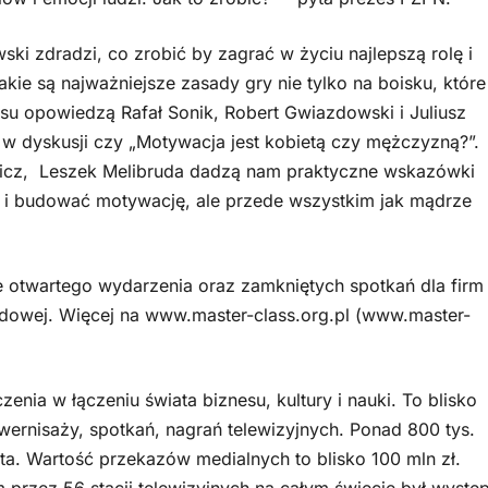
dradzi, co zrobić by zagrać w życiu najlepszą rolę i
kie są najważniejsze zasady gry nie tylko na boisku, któr
esu opowiedzą Rafał Sonik, Robert Gwiazdowski i Juliusz
w dyskusji czy „Motywacja jest kobietą czy mężczyzną?”.
icz, Leszek Melibruda dadzą nam praktyczne wskazówki
y i budować motywację, ale przede wszystkim jak mądrze
twartego wydarzenia oraz zamkniętych spotkań dla firm 
dowej. Więcej na www.master-class.org.pl (www.master-
 w łączeniu świata biznesu, kultury i nauki. To blisko
wernisaży, spotkań, nagrań telewizyjnych. Ponad 800 tys.
ata. Wartość przekazów medialnych to blisko 100 mln zł.