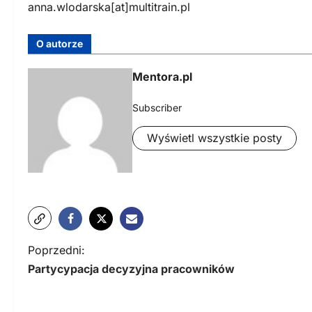
anna.wlodarska[at]multitrain.pl
O autorze
Mentora.pl
Subscriber
Wyświetl wszystkie posty
N
Poprzedni:
Partycypacja decyzyjna pracowników
a
w