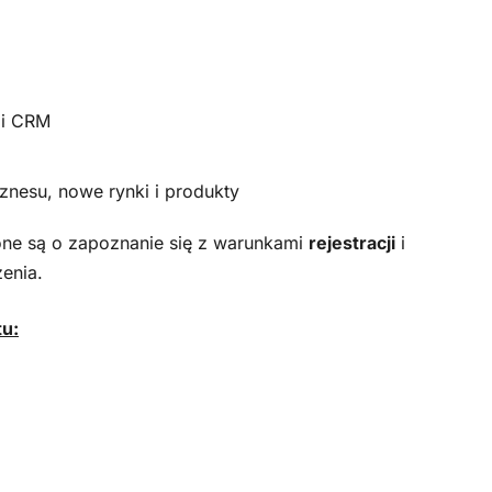
zi CRM
iznesu, nowe rynki i produkty
one są o zapoznanie się z warunkami
rejestracji
i
enia.
tu: