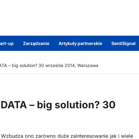
tart-up
Zarządzanie
Artykuły partnerskie
SentiSignal
ATA – big solution? 30 września 2014, Warszawa
 DATA – big solution? 30
a
y. Wzbudza ono zarówno duże zainteresowanie jak i wiele