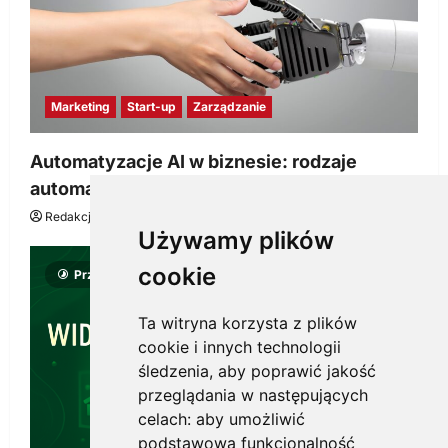
Marketing
Start-up
Zarządzanie
Automatyzacje AI w biznesie: rodzaje
automatyzacji i korzyści dla Twojej firmy
Redakcja KnowMore.pl
22 lipca, 2026
0
Używamy plików
cookie
Przeczytano 8 minut
Ta witryna korzysta z plików
cookie i innych technologii
śledzenia, aby poprawić jakość
przeglądania w następujących
celach:
aby umożliwić
podstawową funkcjonalność