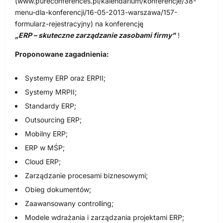
(www.pureconferences.pl/kalendarium/konferencje/38-
menu-dla-konferencji/16-05-2013-warszawa/157-
formularz-rejestracyjny) na konferencję
„ERP – skuteczne zarządzanie zasobami firmy"
!
Proponowane zagadnienia:
Systemy ERP oraz ERPII;
Systemy MRPII;
Standardy ERP;
Outsourcing ERP;
Mobilny ERP;
ERP w MŚP;
Cloud ERP;
Zarządzanie procesami biznesowymi;
Obieg dokumentów;
Zaawansowany controlling;
Modele wdrażania i zarządzania projektami ERP;