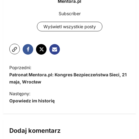
Mentora.pl
Subscriber
Wyświetl wszystkie posty
N
Poprzedni:
a
Patronat Mentora.pl: Kongres Bezpieczeństwa Sieci, 21
w
maja, Wrocław
i
Następny:
Opowiedz im historię
g
a
c
Dodaj komentarz
j