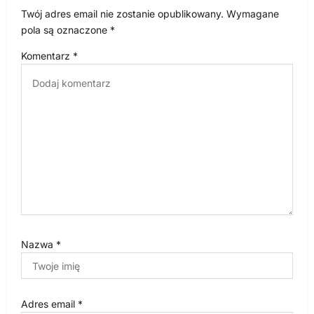
a
Twój adres email nie zostanie opublikowany.
Wymagane
w
pola są oznaczone
*
p
Komentarz
*
i
s
u
Nazwa
*
Adres email
*