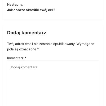
i
Następny:
Jak dobrze określić swój cel ?
g
a
c
Dodaj komentarz
j
a
Twój adres email nie zostanie opublikowany.
Wymagane
w
pola są oznaczone
*
p
Komentarz
*
i
s
u