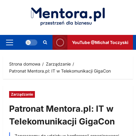
Przejdź
do
treści
YouTube @Michał Toczyski
Menu
główne
Strona domowa
Zarządzanie
Patronat Mentora.pl: IT w Telekomunikacji GigaCon
Zarządzanie
Patronat Mentora.pl: IT w
Telekomunikacji GigaCon
Zapraszamy do udziału w konferencji organizowanej