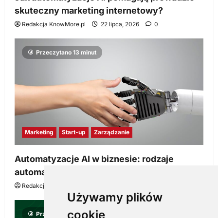
skuteczny marketing internetowy?
Redakcja KnowMore.pl
22 lipca, 2026
0
Przeczytano 13 minut
Marketing
Start-up
Zarządzanie
Automatyzacje AI w biznesie: rodzaje
automatyzacji i korzyści dla Twojej firmy
Redakcja KnowMore.pl
22 lipca, 2026
0
Używamy plików
cookie
Przeczytano 8 minut