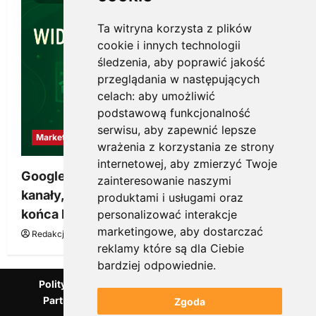
Ta witryna korzysta z plików
cookie i innych technologii
śledzenia, aby poprawić jakość
przeglądania w następujących
celach:
aby umożliwić
podstawową funkcjonalność
serwisu
,
aby zapewnić lepsze
Marketing
wrażenia z korzystania ze strony
internetowej
,
aby zmierzyć Twoje
Google Ads, SEO i analityka – jak połączyć
zainteresowanie naszymi
kanały, żeby reklama pracowała dłużej niż do
produktami i usługami oraz
końca budżetu
personalizować interakcje
marketingowe
,
aby dostarczać
Redakcja KnowMore.pl
20 marca, 2026
0
reklamy które są dla Ciebie
bardziej odpowiednie
.
Polityka Prywatności
Podcast
Kanał YouTube
Partnerzy Mentora.pl
Słownik marketingowy
Zgoda