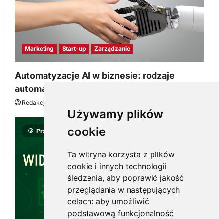
Marketing
Start-up
Zarządzanie
Automatyzacje AI w biznesie: rodzaje
automatyzacji i korzyści dla Twojej firmy
Redakcja KnowMore.pl
22 lipca, 2026
0
Używamy plików
cookie
Przeczytano 8 minut
Ta witryna korzysta z plików
cookie i innych technologii
śledzenia, aby poprawić jakość
przeglądania w następujących
celach:
aby umożliwić
podstawową funkcjonalność