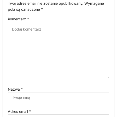
w
Twój adres email nie zostanie opublikowany.
Wymagane
p
pola są oznaczone
*
i
Komentarz
*
s
u
Nazwa
*
Adres email
*