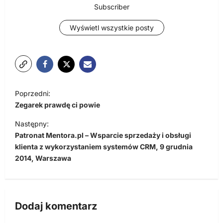
Subscriber
Wyświetl wszystkie posty
N
Poprzedni:
a
Zegarek prawdę ci powie
w
Następny:
i
Patronat Mentora.pl – Wsparcie sprzedaży i obsługi
klienta z wykorzystaniem systemów CRM, 9 grudnia
g
2014, Warszawa
a
c
j
Dodaj komentarz
a