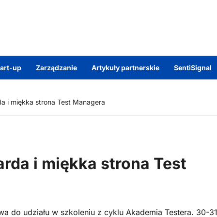
tart-up
Zarządzanie
Artykuły partnerskie
SentiSignal
da i miękka strona Test Managera
rda i miękka strona Test
wa do udziału w szkoleniu z cyklu Akademia Testera. 30-3