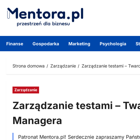
Przejdź
do
treści
Finanse
Gospodarka
Marketing
Psychologia
S
Strona domowa
Zarządzanie
Zarządzanie testami – Twar
Zarządzanie
Zarządzanie testami – Twa
Managera
Patronat Mentora.pl! Serdecznie zapraszamy Państ