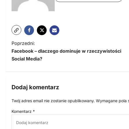
N
Poprzedni:
Facebook – dlaczego dominuje w rzeczywistości
a
Social Media?
w
i
g
Dodaj komentarz
a
Twój adres email nie zostanie opublikowany.
Wymagane pola 
c
Komentarz
*
j
a