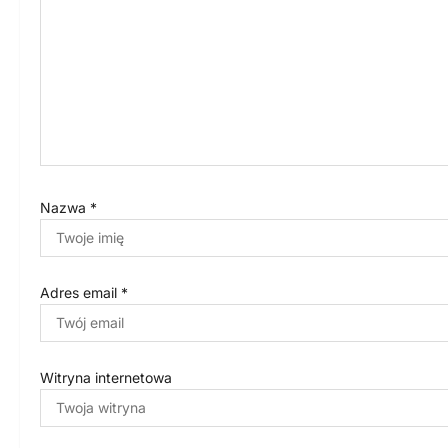
w
p
i
s
u
Nazwa
*
Adres email
*
Witryna internetowa