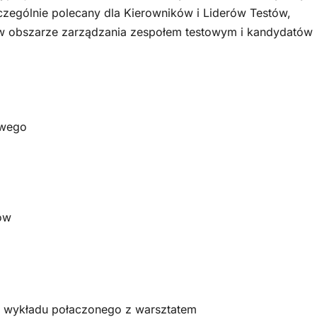
czególnie polecany dla Kierowników i Liderów Testów,
e w obszarze zarządzania zespołem testowym i kandydatów
owego
ów
ie wykładu połaczonego z warsztatem