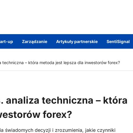
tart-up
Zarządzanie
Artykuły partnerskie
SentiSignal
a techniczna – która metoda jest lepsza dla inwestorów forex?
 analiza techniczna – która
westorów forex?
świadomych decyzji i zrozumienia, jakie czynniki