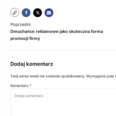
N
Poprzedni:
Dmuchańce reklamowe jako skuteczna forma
a
promocji firmy
w
i
g
Dodaj komentarz
a
Twój adres email nie zostanie opublikowany.
Wymagane pola 
c
Komentarz
*
j
a
w