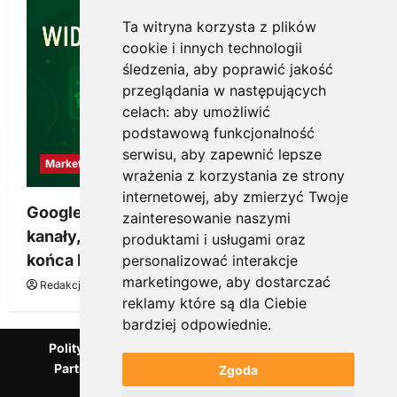
Ta witryna korzysta z plików
cookie i innych technologii
śledzenia, aby poprawić jakość
przeglądania w następujących
celach:
aby umożliwić
podstawową funkcjonalność
serwisu
,
aby zapewnić lepsze
Marketing
wrażenia z korzystania ze strony
internetowej
,
aby zmierzyć Twoje
Google Ads, SEO i analityka – jak połączyć
zainteresowanie naszymi
kanały, żeby reklama pracowała dłużej niż do
produktami i usługami oraz
końca budżetu
personalizować interakcje
marketingowe
,
aby dostarczać
Redakcja KnowMore.pl
20 marca, 2026
0
reklamy które są dla Ciebie
bardziej odpowiednie
.
Polityka Prywatności
Podcast
Kanał YouTube
Partnerzy Mentora.pl
Słownik marketingowy
Zgoda
Blog o przedsiębiorczości