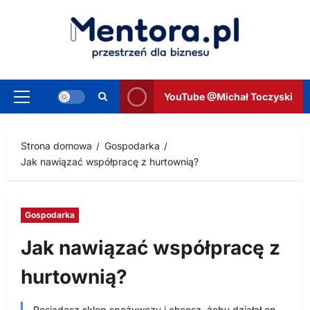
Przejdź
do
treści
YouTube @Michał Toczyski
Menu
główne
Strona domowa
Gospodarka
Jak nawiązać współpracę z hurtownią?
Gospodarka
Jak nawiązać współpracę z
hurtownią?
Posiadasz sklep spożywczy i chcesz, żeby działał on