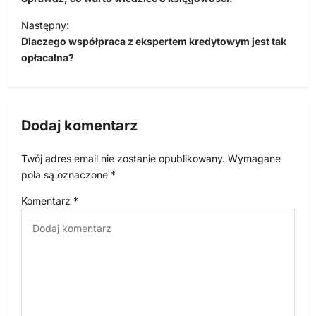
w
i
Następny:
Dlaczego współpraca z ekspertem kredytowym jest tak
g
opłacalna?
a
c
j
Dodaj komentarz
a
w
Twój adres email nie zostanie opublikowany.
Wymagane
p
pola są oznaczone
*
i
Komentarz
*
s
u