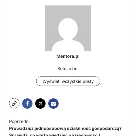
Mentora.pl
Subscriber
Wyświetl wszystkie posty
N
Poprzedni:
a
Prowadzisz jednoosobową działalność gospodarczą?
Sprawdź, co warto wiedzieć o księgowości!