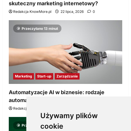
skuteczny marketing internetowy?
Redakcja KnowMore.pl
22 lipca, 2026
0
Przeczytano 13 minut
Marketing
Start-up
Zarządzanie
Automatyzacje AI w biznesie: rodzaje
automatyzacji i korzyści dla Twojej firmy
Redakcja KnowMore.pl
22 lipca, 2026
0
Używamy plików
cookie
Przeczytano 8 minut