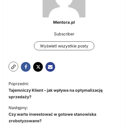
Mentora.pl
Subscriber
Wyświetl wszystkie posty
N
Poprzedni:
a
Tajemniczy Klient – jak wpływa na optymalizację
w
sprzedaży?
i
Następny:
Czy warto inwestować w gotowe stanowiska
g
zrobotyzowane?
a