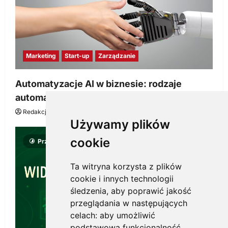
Marketing
Start-up
Zarządzanie
Automatyzacje AI w biznesie: rodzaje
automatyzacji i korzyści dla Twojej firmy
Redakcja KnowMore.pl
22 lipca, 2026
0
Używamy plików
cookie
Przeczytano 8 minut
Ta witryna korzysta z plików
cookie i innych technologii
śledzenia, aby poprawić jakość
przeglądania w następujących
celach:
aby umożliwić
podstawową funkcjonalność