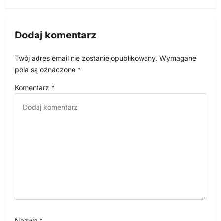
c
j
Dodaj komentarz
a
w
Twój adres email nie zostanie opublikowany.
Wymagane
p
pola są oznaczone
*
i
Komentarz
*
s
u
Nazwa
*