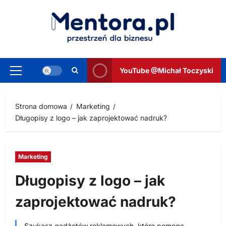
Przejdź
do
treści
YouTube @Michał Toczyski
Menu
główne
Strona domowa
Marketing
Długopisy z logo – jak zaprojektować nadruk?
Marketing
Długopisy z logo – jak
zaprojektować nadruk?
Szukasz gadżetów reklamowych, które pomogą