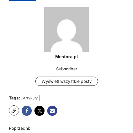
Mentora.pl
Subscriber
Wyświetl wszystkie posty
Tags:
Artykuły
N
Poprzedni: