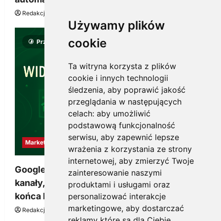
Redakcja KnowMore.pl
22 lipca, 2026
0
Używamy plików
cookie
Przeczytano 8 minut
Ta witryna korzysta z plików
cookie i innych technologii
śledzenia, aby poprawić jakość
przeglądania w następujących
celach:
aby umożliwić
podstawową funkcjonalność
serwisu
,
aby zapewnić lepsze
Marketing
wrażenia z korzystania ze strony
internetowej
,
aby zmierzyć Twoje
Google Ads, SEO i analityka – jak połączyć
zainteresowanie naszymi
kanały, żeby reklama pracowała dłużej niż do
produktami i usługami oraz
końca budżetu
personalizować interakcje
marketingowe
,
aby dostarczać
Redakcja KnowMore.pl
20 marca, 2026
0
reklamy które są dla Ciebie