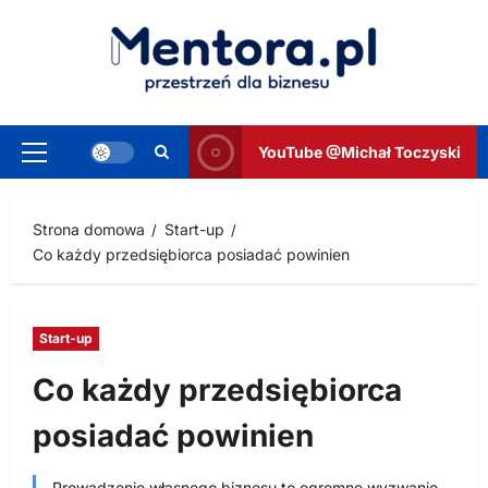
Przejdź
do
treści
YouTube @Michał Toczyski
Menu
główne
Strona domowa
Start-up
Co każdy przedsiębiorca posiadać powinien
Start-up
Co każdy przedsiębiorca
posiadać powinien
Prowadzenie własnego biznesu to ogromne wyzwanie,