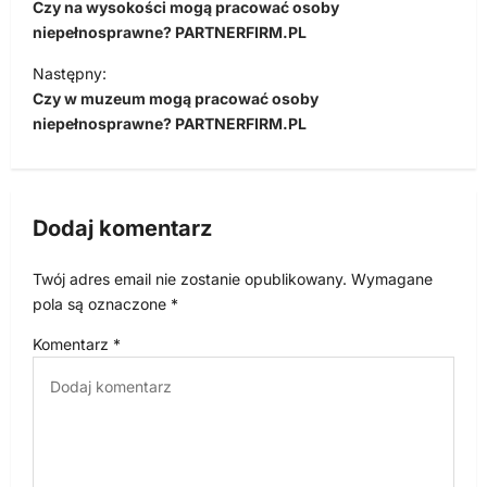
a
Czy na wysokości mogą pracować osoby
w
niepełnosprawne? PARTNERFIRM.PL
i
Następny:
Czy w muzeum mogą pracować osoby
g
niepełnosprawne? PARTNERFIRM.PL
a
c
j
Dodaj komentarz
a
w
Twój adres email nie zostanie opublikowany.
Wymagane
p
pola są oznaczone
*
i
Komentarz
*
s
u