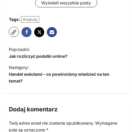
Wyświetl wszystkie posty
Tags:
Artykuły
N
Poprzedni:
a
Jak rozliczyć podatki online?
w
Następny:
i
Handel walutami – co powinniśmy wiedzieć na ten
temat?
g
a
c
Dodaj komentarz
j
a
Twój adres email nie zostanie opublikowany.
Wymagane
w
pola są oznaczone
*