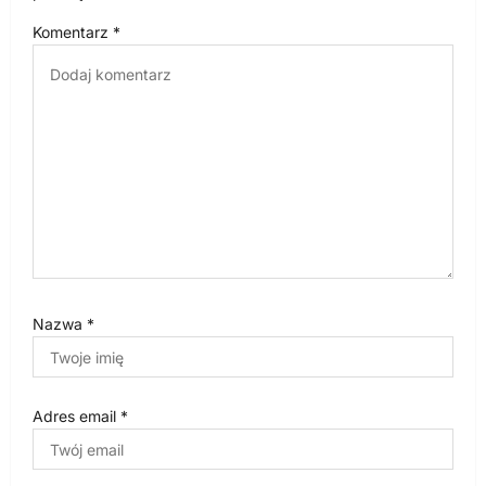
p
Komentarz
*
i
s
u
Nazwa
*
Adres email
*