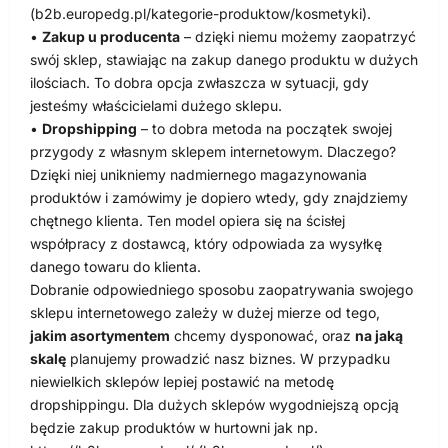
(b2b.europedg.pl/kategorie-produktow/kosmetyki).
•
Zakup u producenta
– dzięki niemu możemy zaopatrzyć
swój sklep, stawiając na zakup danego produktu w dużych
ilościach. To dobra opcja zwłaszcza w sytuacji, gdy
jesteśmy właścicielami dużego sklepu.
•
Dropshipping
– to dobra metoda na początek swojej
przygody z własnym sklepem internetowym. Dlaczego?
Dzięki niej unikniemy nadmiernego magazynowania
produktów i zamówimy je dopiero wtedy, gdy znajdziemy
chętnego klienta. Ten model opiera się na ścisłej
współpracy z dostawcą, który odpowiada za wysyłkę
danego towaru do klienta.
Dobranie odpowiedniego sposobu zaopatrywania swojego
sklepu internetowego zależy w dużej mierze od tego,
jakim asortymentem
chcemy dysponować, oraz
na jaką
skalę
planujemy prowadzić nasz biznes. W przypadku
niewielkich sklepów lepiej postawić na metodę
dropshippingu. Dla dużych sklepów wygodniejszą opcją
będzie zakup produktów w hurtowni jak np.