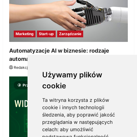
Marketing
Start-up
Zarządzanie
Automatyzacje AI w biznesie: rodzaje
automatyzacji i korzyści dla Twojej firmy
Redakcja KnowMore.pl
22 lipca, 2026
0
Używamy plików
cookie
Przeczytano 8 minut
Ta witryna korzysta z plików
cookie i innych technologii
śledzenia, aby poprawić jakość
przeglądania w następujących
celach:
aby umożliwić
podstawową funkcjonalność