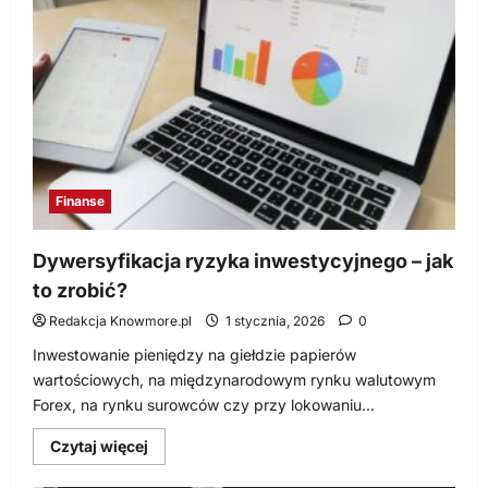
uwagę
przy
wyborze
programu
do
faktur?
Finanse
Dywersyfikacja ryzyka inwestycyjnego – jak
to zrobić?
Redakcja Knowmore.pl
1 stycznia, 2026
0
Inwestowanie pieniędzy na giełdzie papierów
wartościowych, na międzynarodowym rynku walutowym
Forex, na rynku surowców czy przy lokowaniu...
Dowiedz
Czytaj więcej
się
więcej