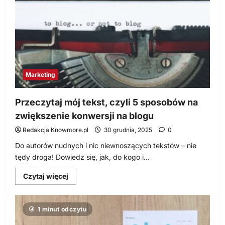
na
pozycjonowanie
w
Google?
Marketing
Przeczytaj mój tekst, czyli 5 sposobów na
zwiększenie konwersji na blogu
Redakcja Knowmore.pl
30 grudnia, 2025
0
Do autorów nudnych i nic niewnoszących tekstów – nie
tędy droga! Dowiedz się, jak, do kogo i...
Dowiedz
Czytaj więcej
się
więcej
o
Przeczytaj
1 minut odczytu
mój
tekst,
czyli