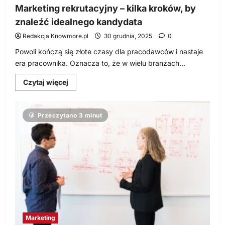
Marketing rekrutacyjny – kilka kroków, by
znaleźć idealnego kandydata
Redakcja Knowmore.pl
30 grudnia, 2025
0
Powoli kończą się złote czasy dla pracodawców i nastaje
era pracownika. Oznacza to, że w wielu branżach...
Dowiedz
Czytaj więcej
się
więcej
o
Marketing
Przeczytano 3 minut
rekrutacyjny
–
kilka
kroków,
by
znaleźć
idealnego
kandydata
Marketing