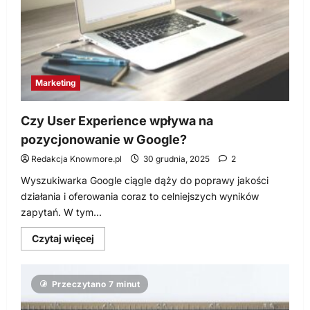
więcej?
Marketing
Czy User Experience wpływa na
pozycjonowanie w Google?
Redakcja Knowmore.pl
30 grudnia, 2025
2
Wyszukiwarka Google ciągle dąży do poprawy jakości
działania i oferowania coraz to celniejszych wyników
zapytań. W tym...
Dowiedz
Czytaj więcej
się
więcej
o
Czy
Przeczytano 7 minut
User
Experience
wpływa