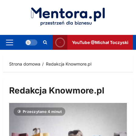
Przejdź
do
treści
YouTube @Michał Toczyski
Menu
główne
Strona domowa
Redakcja Knowmore.pl
Redakcja Knowmore.pl
Przeczytano 4 minut