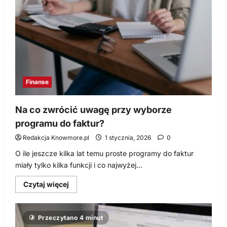
Finanse
Na co zwrócić uwagę przy wyborze
programu do faktur?
Redakcja Knowmore.pl
1 stycznia, 2026
0
O ile jeszcze kilka lat temu proste programy do faktur
miały tylko kilka funkcji i co najwyżej...
Dowiedz
Czytaj więcej
się
więcej
o
Na
Przeczytano 4 minut
co
zwrócić