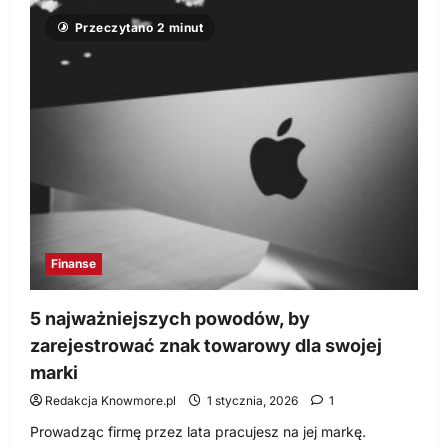
o
Dywersyfikacja
Przeczytano 2 minut
ryzyka
inwestycyjnego
–
jak
to
zrobić?
Finanse
5 najważniejszych powodów, by
zarejestrować znak towarowy dla swojej
marki
Redakcja Knowmore.pl
1 stycznia, 2026
1
Prowadząc firmę przez lata pracujesz na jej markę.