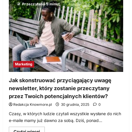
Inbound
Przeczytano 5 minut
Marketing
–
spraw,
by
klienci
sami
do
Ciebie
przyszli
Marketing
Jak skonstruować przyciągający uwagę
newsletter, który zostanie przeczytany
przez Twoich potencjalnych klientów?
Redakcja Knowmore.pl
30 grudnia, 2025
0
Czasy, w których ludzie czytali wszystkie wysłane do nich
e-maile mamy już dawno za sobą. Dziś, ponad...
Dowiedz
Czytaj więcej