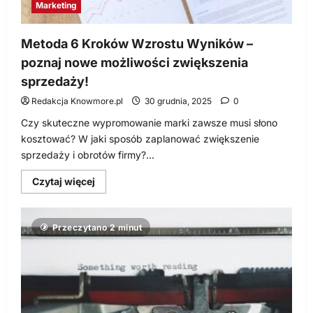
Marketing
Metoda 6 Kroków Wzrostu Wyników –
poznaj nowe możliwości zwiększenia
sprzedaży!
Redakcja Knowmore.pl
30 grudnia, 2025
0
Czy skuteczne wypromowanie marki zawsze musi słono
kosztować? W jaki sposób zaplanować zwiększenie
sprzedaży i obrotów firmy?...
Dowiedz
Czytaj więcej
się
więcej
o
Metoda
Przeczytano 2 minut
6
Kroków
Wzrostu
Wyników
–
poznaj
nowe
możliwości
zwiększenia