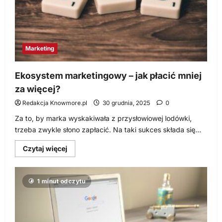
firmowego
Marketing
Ekosystem marketingowy – jak płacić mniej
za więcej?
Redakcja Knowmore.pl
30 grudnia, 2025
0
Za to, by marka wyskakiwała z przysłowiowej lodówki,
trzeba zwykle słono zapłacić. Na taki sukces składa się...
Dowiedz
Czytaj więcej
się
więcej
o
Ekosystem
1 minut odczytu
marketingowy
–
jak
płacić
mniej
za