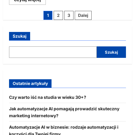
się
więcej
o
Stronicowanie
1
2
3
Dalej
Jak
skonstruować
wpisów
przyciągający
uwagę
newsletter,
Szukaj
który
zostanie
przeczytany
przez
Szukaj
Twoich
potencjalnych
klientów?
Ostatnie artykuły
Czy warto iść na studia w wieku 30+?
Jak automatyzacje AI pomagają prowadzić skuteczny
marketing internetowy?
Automatyzacje AI w biznesie: rodzaje automatyzacji i
korzyści dla Twojej firmy