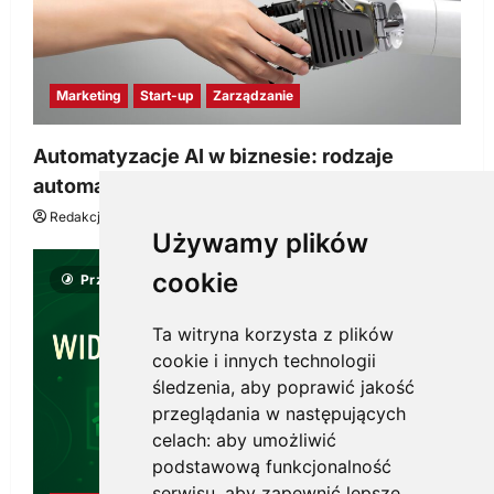
Marketing
Start-up
Zarządzanie
Automatyzacje AI w biznesie: rodzaje
automatyzacji i korzyści dla Twojej firmy
Redakcja KnowMore.pl
22 lipca, 2026
0
Używamy plików
cookie
Przeczytano 8 minut
Ta witryna korzysta z plików
cookie i innych technologii
śledzenia, aby poprawić jakość
przeglądania w następujących
celach:
aby umożliwić
podstawową funkcjonalność
serwisu
,
aby zapewnić lepsze