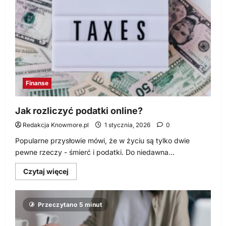
internetowy
z
kosmetykami?
Finanse
Jak rozliczyć podatki online?
Redakcja Knowmore.pl
1 stycznia, 2026
0
Popularne przysłowie mówi, że w życiu są tylko dwie
pewne rzeczy - śmierć i podatki. Do niedawna...
Dowiedz
Czytaj więcej
się
więcej
o
Jak
Przeczytano 5 minut
rozliczyć
podatki
online?