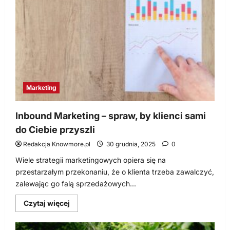
5
sposobów
na
zwiększenie
konwersji
na
blogu
Marketing
Inbound Marketing – spraw, by klienci sami
do Ciebie przyszli
Redakcja Knowmore.pl
30 grudnia, 2025
0
Wiele strategii marketingowych opiera się na
przestarzałym przekonaniu, że o klienta trzeba zawalczyć,
zalewając go falą sprzedażowych...
Dowiedz
Czytaj więcej
się
więcej
o