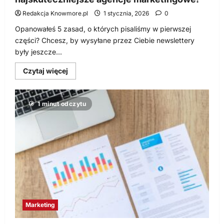
Redakcja Knowmore.pl
1 stycznia, 2026
0
Opanowałeś 5 zasad, o których pisaliśmy w pierwszej
części? Chcesz, by wysyłane przez Ciebie newslettery
były jeszcze...
Dowiedz
Czytaj więcej
się
więcej
o
Naucz
1 minut odczytu
się
pisać
poczytny
newsletter,
dzięki
trikom,
z
jakich
korzystają
najskuteczniejsze
agencje
marketingowe!
Marketing