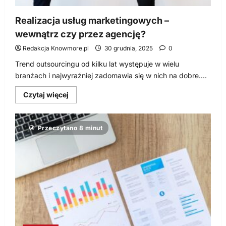
Realizacja usług marketingowych –
wewnątrz czy przez agencję?
Redakcja Knowmore.pl
30 grudnia, 2025
0
Trend outsourcingu od kilku lat występuje w wielu
branżach i najwyraźniej zadomawia się w nich na dobre....
Dowiedz
Czytaj więcej
się
więcej
o
Realizacja
Przeczytano 8 minut
usług
marketingowych
–
wewnątrz
czy
przez
agencję?