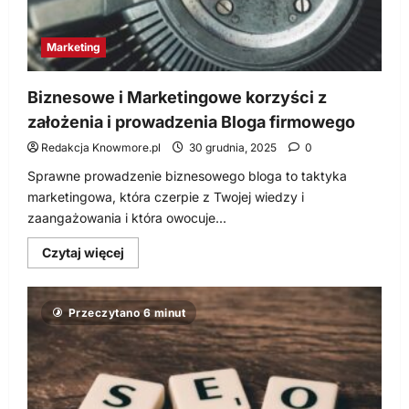
sprzedaży!
Marketing
Biznesowe i Marketingowe korzyści z
założenia i prowadzenia Bloga firmowego
Redakcja Knowmore.pl
30 grudnia, 2025
0
Sprawne prowadzenie biznesowego bloga to taktyka
marketingowa, która czerpie z Twojej wiedzy i
zaangażowania i która owocuje...
Dowiedz
Czytaj więcej
się
więcej
o
Biznesowe
Przeczytano 6 minut
i
Marketingowe
korzyści
z
założenia
i
prowadzenia
Bloga