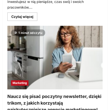
Inwestujesz w nią pieniądze, czas swój i swoich
pracowników....
Dowiedz
Czytaj więcej
się
więcej
o
5
1 minut odczytu
najważniejszych
powodów,
by
zarejestrować
znak
towarowy
dla
swojej
marki
Marketing
Naucz się pisać poczytny newsletter, dzięki
trikom, z jakich korzystają
najskuteczniejsze agencje marketingowe!