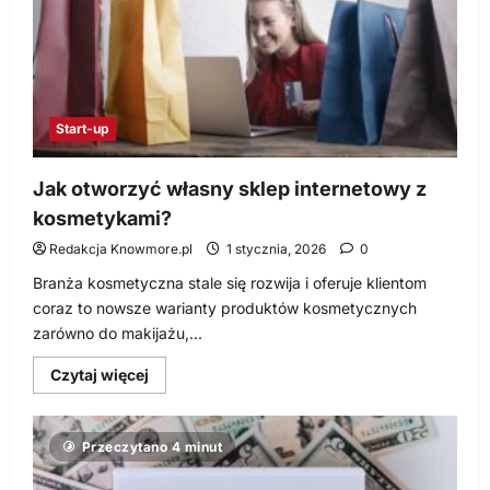
Start-up
Jak otworzyć własny sklep internetowy z
kosmetykami?
Redakcja Knowmore.pl
1 stycznia, 2026
0
Branża kosmetyczna stale się rozwija i oferuje klientom
coraz to nowsze warianty produktów kosmetycznych
zarówno do makijażu,...
Dowiedz
Czytaj więcej
się
więcej
o
Jak
Przeczytano 4 minut
otworzyć
własny
sklep