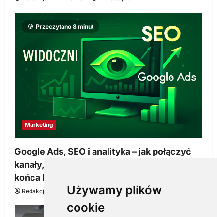
Przeczytano 8 minut
Marketing
Google Ads, SEO i analityka – jak połączyć
kanały, żeby reklama pracowała dłużej niż do
końca budżetu
Używamy plików
Redakcja KnowMore.pl
20 marca, 2026
0
cookie