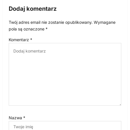
c
Dodaj komentarz
j
a
Twój adres email nie zostanie opublikowany.
Wymagane
w
pola są oznaczone
*
p
Komentarz
*
i
s
u
Nazwa
*