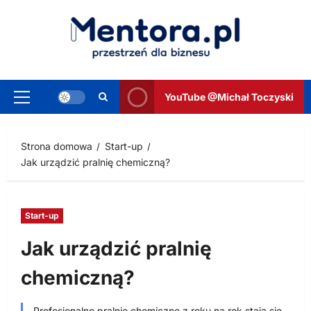
Przejdź
do
treści
YouTube @Michał Toczyski
Menu
główne
Strona domowa
Start-up
Jak urządzić pralnię chemiczną?
Start-up
Jak urządzić pralnię
chemiczną?
Profesjonalne pralnie chemiczne z roku na rok stają się