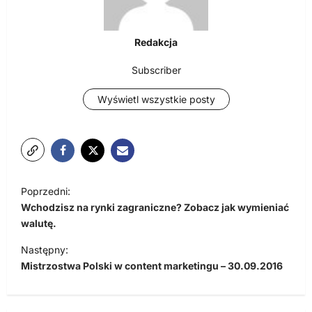
Redakcja
Subscriber
Wyświetl wszystkie posty
N
Poprzedni:
a
Wchodzisz na rynki zagraniczne? Zobacz jak wymieniać
w
walutę.
i
Następny:
Mistrzostwa Polski w content marketingu – 30.09.2016
g
a