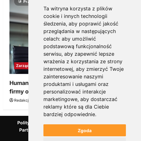
Przeczytano 4 minut
Ta witryna korzysta z plików
cookie i innych technologii
śledzenia, aby poprawić jakość
przeglądania w następujących
celach:
aby umożliwić
podstawową funkcjonalność
serwisu
,
aby zapewnić lepsze
wrażenia z korzystania ze strony
Zarządzanie
internetowej
,
aby zmierzyć Twoje
zainteresowanie naszymi
Human to Human (H2H) – jak tworzyć kulturę
produktami i usługami oraz
firmy opartą na autentycznych relacjach?
personalizować interakcje
marketingowe
,
aby dostarczać
Redakcja KnowMore.pl
5 marca, 2026
0
reklamy które są dla Ciebie
bardziej odpowiednie
.
Polityka Prywatności
Podcast
Kanał YouTube
Partnerzy Mentora.pl
Słownik marketingowy
Zgoda
Blog o przedsiębiorczości