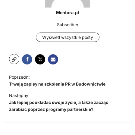
Mentora.pl
Subscriber
Wyświetl wszystkie posty
N
Poprzedni:
a
Trwają zapisy na szkolenia PR w Budownictwie
w
Następny:
i
Jak lepiej poukładać swoje życie, a także zacząć
zarabiać poprzez programy partnerskie?
g
a
c