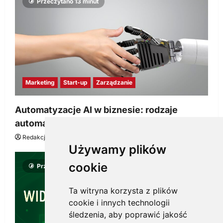
Przeczytano 13 minut
Marketing
Start-up
Zarządzanie
Automatyzacje AI w biznesie: rodzaje
automatyzacji i korzyści dla Twojej firmy
Redakcja KnowMore.pl
22 lipca, 2026
0
Używamy plików
cookie
Przeczytano 8 minut
Ta witryna korzysta z plików
cookie i innych technologii
śledzenia, aby poprawić jakość