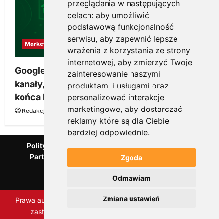
przeglądania w następujących
celach:
aby umożliwić
podstawową funkcjonalność
serwisu
,
aby zapewnić lepsze
Marketing
wrażenia z korzystania ze strony
internetowej
,
aby zmierzyć Twoje
Google Ads, SEO i analityka – jak połączyć
zainteresowanie naszymi
kanały, żeby reklama pracowała dłużej niż do
produktami i usługami oraz
końca budżetu
personalizować interakcje
marketingowe
,
aby dostarczać
Redakcja KnowMore.pl
20 marca, 2026
0
reklamy które są dla Ciebie
bardziej odpowiednie
.
Polityka Prywatności
Podcast
Kanał YouTube
Partnerzy Mentora.pl
Słownik marketingowy
Zgoda
Blog o przedsiębiorczości
Odmawiam
Agencja marketingowa Scorise
Zmiana ustawień
Prawa autorskie Scorise Agency Sp. z o.o. Wszelkie prawa
zastrzeżone.
|
ReviewNews
autorstwa AF themes