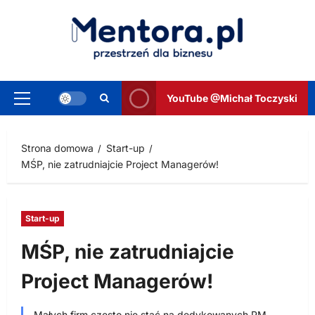
Przejdź
do
treści
YouTube @Michał Toczyski
Menu
główne
Strona domowa
Start-up
MŚP, nie zatrudniajcie Project Managerów!
Start-up
MŚP, nie zatrudniajcie
Project Managerów!
Małych firm często nie stać na dedykowanych PM.