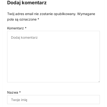
Dodaj komentarz
j
a
Twój adres email nie zostanie opublikowany.
Wymagane
w
pola są oznaczone
*
p
Komentarz
*
i
s
u
Nazwa
*