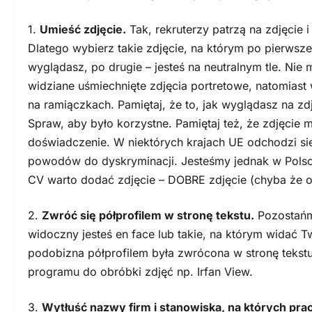
1.
Umieść zdjęcie.
Tak, rekruterzy patrzą na zdjęcie 
Dlatego wybierz takie zdjęcie, na którym po pierwsz
wyglądasz, po drugie – jesteś na neutralnym tle. Nie 
widziane uśmiechnięte zdjęcia portretowe, natomiast w
na ramiączkach. Pamiętaj, że to, jak wyglądasz na zd
Spraw, aby było korzystne. Pamiętaj też, że zdjęcie 
doświadczenie. W niektórych krajach UE odchodzi si
powodów do dyskryminacji. Jesteśmy jednak w Polsc
CV warto dodać zdjęcie – DOBRE zdjęcie (chyba że o
2.
Zwróć się półprofilem w stronę tekstu.
Pozostańmy
widoczny jesteś en face lub takie, na którym widać T
podobizna półprofilem była zwrócona w stronę tekstu,
programu do obróbki zdjęć np. Irfan View.
3.
Wytłuść nazwy firm i stanowiska, na których pra