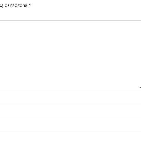
są oznaczone
*