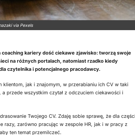
azaki via Pexels
coaching kariery dość ciekawe zjawisko: tworzą swoje
ci na różnych portalach, natomiast rzadko kiedy
 dla czytelnika i potencjalnego pracodawcy.
klientom, jak i znajomym, w przerabianiu ich CV w taki
ię, a przede wszystkim czytał z odczuciem ciekawości i
drasowanie Twojego CV. Zdaję sobie sprawę, że dla częśc
e razy, zarówno pracując w zespole HR, jak i w pracy z
 aby ten temat przemilczeć.