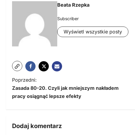
Beata Rzepka
Subscriber
Wyświetl wszystkie posty
N
Poprzedni:
Zasada 80-20. Czyli jak mniejszym nakładem
a
pracy osiągnąć lepsze efekty
w
i
g
Dodaj komentarz