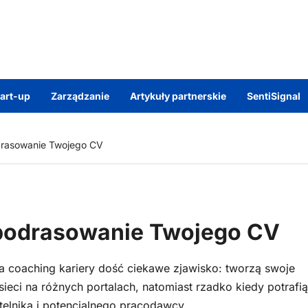
tart-up
Zarządzanie
Artykuły partnerskie
SentiSignal
drasowanie Twojego CV
podrasowanie Twojego CV
 coaching kariery dość ciekawe zjawisko: tworzą swoje
eci na różnych portalach, natomiast rzadko kiedy potrafią
telnika i potencjalnego pracodawcy.