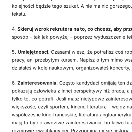
kolejności będzie tego szukał. A nie ma nic gorszego
tekstu.
4.
Skieruj wzrok rekrutera na to, co chcesz, aby prz
sposób – tak jak powyżej – poprzez wytłuszczenie te
5.
Umiejętności.
Czasami wiesz, że potrafisz coś robi
pracy, ani przebytym kursem. Napisz o tym mimo wszy
działałeś w kole naukowym, organizowałeś koncerty, 
6.
Zainteresowania.
Często kandydaci omijają ten d
pokazują człowieka z innej perspektywy niż praca, a prz
tylko to, co potrafi. Jeśli masz nietypowe zainteresowa
większość, czyli sportem, kinem, literaturą – wejdź 
współczesne kino francuskie, literatura angloameryk
mają to być prawdziwe zainteresowania, bo łatwo tut
rozmowie kwalifikacyjnej. Przypomina mi się histori