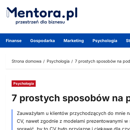
Przejdź
do
treści
Finanse
Gospodarka
Marketing
Psychologia
S
Strona domowa
Psychologia
7 prostych sposobów na po
Psychologia
7 prostych sposobów na 
Zauważyłam u klientów przychodzących do mnie na
CV, nawet zgodnie z modelami prezentowanymi w si
sprawić, by to CV było przyjazne i ciekawe dla czy