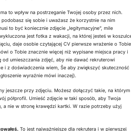
i ma to wpływ na postrzeganie Twojej osoby przez nich.
e podobasz się sobie i uważasz że korzystnie na nim
musi to być koniecznie zdjęcie „legitymacyjne”, mile
ykluczona jest fotka z wakacji, na której jesteś w koszulc
jęciu, daje osobie czytającej CV pierwsze wrażenie o Tobie
mówi o Tobie znacznie więcej niż wypisane miejsca pracy i
ę od umieszczania zdjęć, aby nie dawać rekruterowi
e i z doświadczenia wiem, Ŝe aby zwiększyć skuteczność
głoszenie wyraźnie mówi inaczej).
 jeszcze przy zdjęciu. Możesz dołączyć takie, na którym
wój półprofil. Umieść zdjęcie w taki sposób, aby Twoja
 a nie w stronę krawędzi kartki. W razie potrzeby użyj
cowałeś.
To jest najważniejsze dla rekrutera i w pierwszej