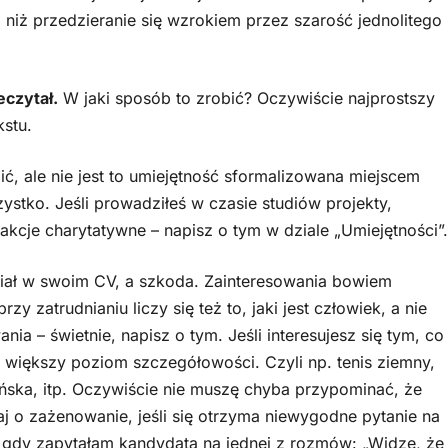
, niż przedzieranie się wzrokiem przez szarość jednolitego
eczytał.
W jaki sposób to zrobić? Oczywiście najprostszy
kstu.
ć, ale nie jest to umiejętność sformalizowana miejscem
stko. Jeśli prowadziłeś w czasie studiów projekty,
akcje charytatywne – napisz o tym w dziale „Umiejętności”.
ział w swoim CV, a szkoda. Zainteresowania bowiem
y zatrudnianiu liczy się też to, jaki jest człowiek, a nie
nia – świetnie, napisz o tym. Jeśli interesujesz się tym, co
na większy poziom szczegółowości. Czyli np. tenis ziemny,
ańska, itp. Oczywiście nie muszę chyba przypominać, że
aj o zażenowanie, jeśli się otrzyma niewygodne pytanie na
a, gdy zapytałam kandydata na jednej z rozmów: „Widzę, że