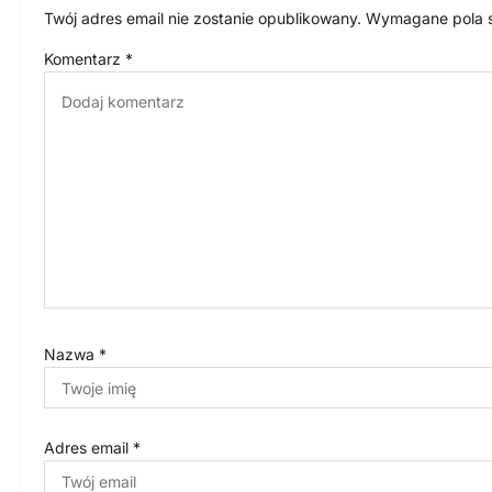
a
Twój adres email nie zostanie opublikowany.
Wymagane pola 
c
Komentarz
*
j
a
w
p
i
s
u
Nazwa
*
Adres email
*