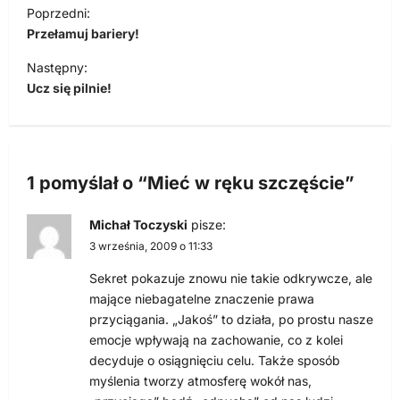
N
Poprzedni:
a
Przełamuj bariery!
w
Następny:
i
Ucz się pilnie!
g
a
c
1 pomyślał o “
Mieć w ręku szczęście
”
j
a
Michał Toczyski
pisze:
3 września, 2009 o 11:33
w
p
Sekret pokazuje znowu nie takie odkrywcze, ale
mające niebagatelne znaczenie prawa
i
przyciągania. „Jakoś” to działa, po prostu nasze
s
emocje wpływają na zachowanie, co z kolei
u
decyduje o osiągnięciu celu. Także sposób
myślenia tworzy atmosferę wokół nas,