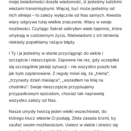
mojej świadomości doszła wiadomość, iż jesteśmy ludzkimi
wieżami transmisyjnymi. Więcej, być może jesteśmy od
nich silniejsi – to zależy wyłącznie od Nas samych. Kwestia
wiary odgrywa tutaj wielkie znaczenie. Wiary w swoje
możliwości. Czytając Sekret odkryłam wiele tajemnic, które
umykają w codziennym życiu. Nieświadomi z ich istnienia
niekiedy popełniamy rażące błędy.
I Ty i ja jesteśmy w stanie przyciągnąć do siebie i
szczęście i nieszczęście. Zapewne nie raz, gdy uczepiłeś
się szczególnie jakiejś sytuacji – nie wszystko poszło tak
jak było zaplanowane. Z reguły mówi się, że „trema”,
„trzynasty dzień miesiąca”, „wszedłem na linię na
chodniku”. Swoje nieszczęście przypisujemy
przypadkowym epizodom, chociaż tak naprawdę
wszystko zależy od Nas.
Nasze umysły tworzą jeden wielki wszechświat, do
którego klucz właśnie Ci podaję. Złota zasada brzmi, by
zaufać swoim możliwościom. Uwierz w siebie i otwórz się