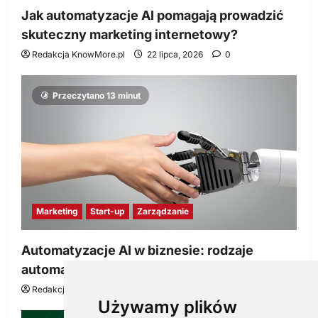
Jak automatyzacje AI pomagają prowadzić
skuteczny marketing internetowy?
Redakcja KnowMore.pl
22 lipca, 2026
0
Przeczytano 13 minut
Marketing
Start-up
Zarządzanie
Automatyzacje AI w biznesie: rodzaje
automatyzacji i korzyści dla Twojej firmy
Redakcja KnowMore.pl
22 lipca, 2026
0
Używamy plików