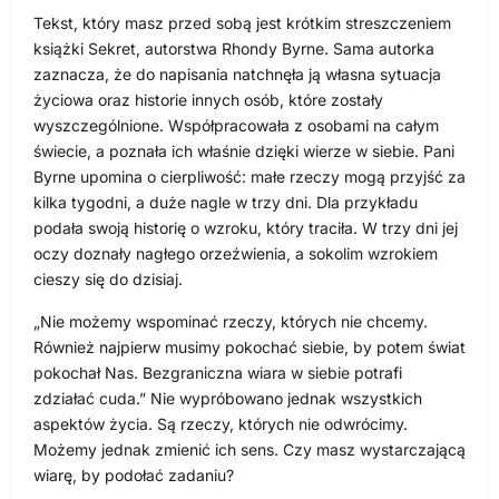
Tekst, który masz przed sobą jest krótkim streszczeniem
książki Sekret, autorstwa Rhondy Byrne. Sama autorka
zaznacza, że do napisania natchnęła ją własna sytuacja
życiowa oraz historie innych osób, które zostały
wyszczególnione. Współpracowała z osobami na całym
świecie, a poznała ich właśnie dzięki wierze w siebie. Pani
Byrne upomina o cierpliwość: małe rzeczy mogą przyjść za
kilka tygodni, a duże nagle w trzy dni. Dla przykładu
podała swoją historię o wzroku, który traciła. W trzy dni jej
oczy doznały nagłego orzeźwienia, a sokolim wzrokiem
cieszy się do dzisiaj.
„Nie możemy wspominać rzeczy, których nie chcemy.
Również najpierw musimy pokochać siebie, by potem świat
pokochał Nas. Bezgraniczna wiara w siebie potrafi
zdziałać cuda.” Nie wypróbowano jednak wszystkich
aspektów życia. Są rzeczy, których nie odwrócimy.
Możemy jednak zmienić ich sens. Czy masz wystarczającą
wiarę, by podołać zadaniu?