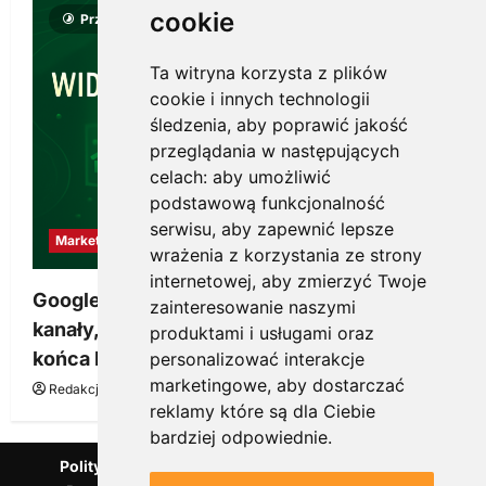
cookie
Przeczytano 8 minut
Ta witryna korzysta z plików
cookie i innych technologii
śledzenia, aby poprawić jakość
przeglądania w następujących
celach:
aby umożliwić
podstawową funkcjonalność
serwisu
,
aby zapewnić lepsze
Marketing
wrażenia z korzystania ze strony
internetowej
,
aby zmierzyć Twoje
Google Ads, SEO i analityka – jak połączyć
zainteresowanie naszymi
kanały, żeby reklama pracowała dłużej niż do
produktami i usługami oraz
końca budżetu
personalizować interakcje
marketingowe
,
aby dostarczać
Redakcja KnowMore.pl
20 marca, 2026
0
reklamy które są dla Ciebie
bardziej odpowiednie
.
Polityka Prywatności
Podcast
Kanał YouTube