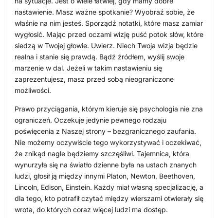
na sytuacje. Jest o wiele łatwiej, gdy mamy dobre
nastawienie. Masz ważne spotkanie? Wyobraź sobie, że
właśnie na nim jesteś. Sporządź notatki, które masz zamiar
wygłosić. Mając przed oczami wizję puść potok słów, które
siedzą w Twojej głowie. Uwierz. Niech Twoja wizja będzie
realna i stanie się prawdą. Bądź źródłem, wyślij swoje
marzenie w dal. Jeżeli w takim nastawieniu się
zaprezentujesz, masz przed sobą nieograniczone
możliwości.
Prawo przyciągania, którym kieruje się psychologia nie zna
ograniczeń. Oczekuje jedynie pewnego rodzaju
poświęcenia z Naszej strony – bezgranicznego zaufania.
Nie możemy oczywiście tego wykorzystywać i oczekiwać,
że znikąd nagle będziemy szczęśliwi. Tajemnica, która
wynurzyła się na światło dzienne była na ustach znanych
ludzi, głosił ją między innymi Platon, Newton, Beethoven,
Lincoln, Edison, Einstein. Każdy miał własną specjalizację, a
dla tego, kto potrafił czytać między wierszami otwierały się
wrota, do których coraz więcej ludzi ma dostęp.