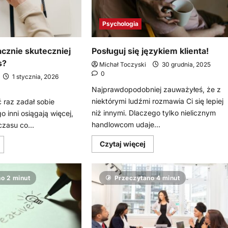
Psychologia
acznie skuteczniej
Posługuj się językiem klienta!
s?
Michał Toczyski
30 grudnia, 2025
0
1 stycznia, 2026
Najprawdopodobniej zauważyłeś, że z
niektórymi ludźmi rozmawia Ci się lepiej
 raz zadał sobie
niż innymi. Dlaczego tylko nielicznym
o inni osiągają więcej,
handlowcom udaje...
czasu co...
Dowiedz
owiedz
Czytaj więcej
się
ię
więcej
ięcej
o
o
Posługuj
ak
o 2 minut
Przeczytano 4 minut
się
ziałać
językiem
nacznie
klienta!
kuteczniej
iż
otychczas?