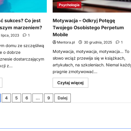
Psychologia
ć sukces? Co jest
Motywacja – Odkryj Potęgę
kszym marzeniem?
Twojego Osobistego Perpetum
Mobile
 lipca, 2023
1
Mentora.pl
30 grudnia, 2025
1
ym domu ze szczęśliwą
Motywacja, motywacja, motywacja... To
e o dobrze
słowo wciąż przewija się w książkach,
iznesie dostarczającym
artykułach, na szkoleniach. Niemal każd
ji z...
pragnie zmotywować...
owiedz
Dowiedz
Czytaj więcej
ię
się
ięcej
więcej
o
o
4
5
6
…
9
Dalej
hcesz
Motywacja
dnieść
–
ukces?
Odkryj
Co
Potęgę
est
Twojego
woim
Osobistego
ajwiększym
Perpetum
arzeniem?
Mobile