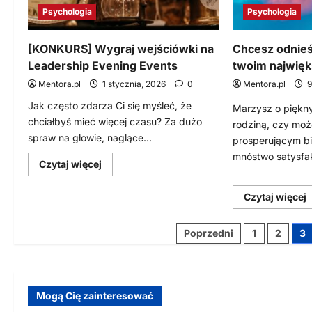
Psychologia
Psychologia
[KONKURS] Wygraj wejściówki na
Chcesz odnieś
Leadership Evening Events
twoim najwię
Mentora.pl
1 stycznia, 2026
0
Mentora.pl
9
Jak często zdarza Ci się myśleć, że
Marzysz o piękn
chciałbyś mieć więcej czasu? Za dużo
rodziną, czy moż
spraw na głowie, naglące...
prosperującym b
mnóstwo satysfakc
Dowiedz
Czytaj więcej
się
więcej
o
D
Czytaj więcej
[KONKURS]
s
Wygraj
w
wejściówki
Stronicowanie
na
Poprzedni
1
2
3
C
Leadership
o
Evening
wpisów
s
Events
j
t
n
Mogą Cię zainteresować
m