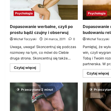
Psychologia
Psychologia
Dopasowanie werbalne, czyli po
Dopasowanie 
prostu bądź czujny i obserwuj
budowaniu rela
Michał Toczyski
24 marca, 2011
0
Michał Toczyski
Uwaga, uwaga! Skoncentruj się podczas
Pamiętaj, że wyk
rozmowy na tym, co mówi do Ciebie
win, czyli wygra
druga strona. Skoncentruj się także...
Tobą i Twoim roz
partnerska. W pr
Dowiedz
Czytaj więcej
się
D
Czytaj więcej
więcej
s
o
w
Dopasowanie
werbalne,
D
czyli
Przeczytano 2 minut
Przeczytan
n
po
prostu
b
bądź
r
czujny
i
obserwuj