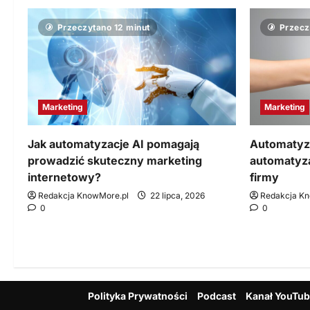
Przeczytano 12 minut
Przecz
Marketing
Marketing
Jak automatyzacje AI pomagają
Automatyza
prowadzić skuteczny marketing
automatyzac
internetowy?
firmy
Redakcja KnowMore.pl
22 lipca, 2026
Redakcja K
0
0
Polityka Prywatności
Podcast
Kanał YouTu