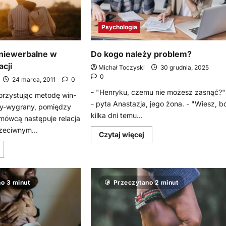
Psychologia
niewerbalne w
Do kogo należy problem?
cji
Michał Toczyski
30 grudnia, 2025
0
24 marca, 2011
0
- "Henryku, czemu nie możesz zasnąć?"
orzystując metodę win-
- pyta Anastazja, jego żona. - "Wiesz, b
ny-wygrany, pomiędzy
kilka dni temu...
mówcą następuje relacja
zeciwnym...
Dowiedz
Czytaj więcej
się
więcej
owiedz
o
ię
Do
ięcej
kogo
o
należy
opasowanie
o 3 minut
Przeczytano 2 minut
problem?
iewerbalne
w
udowaniu
elacji