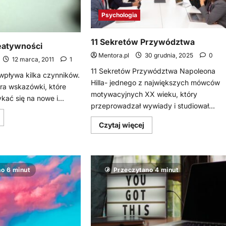
Psychologia
11 Sekretów Przywództwa
reatywności
Mentora.pl
30 grudnia, 2025
0
12 marca, 2011
1
11 Sekretów Przywództwa Napoleona
wpływa kilka czynników.
Hilla- jednego z największych mówców
era wskazówki, które
motywacyjnych XX wieku, który
kać się na nowe i...
przeprowadzał wywiady i studiował...
owiedz
ię
Dowiedz
Czytaj więcej
ięcej
się
o
więcej
rótki
o
urs
11
reatywności
Sekretów
Przywództwa
o 6 minut
Przeczytano 4 minut