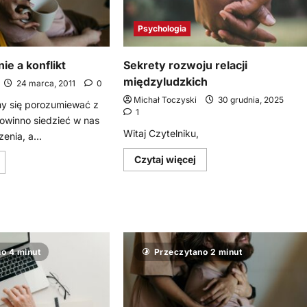
Psychologia
e a konflikt
Sekrety rozwoju relacji
międzyludzkich
24 marca, 2011
0
Michał Toczyski
30 grudnia, 2025
my się porozumiewać z
1
powinno siedzieć w nas
Witaj Czytelniku,
enia, a...
Dowiedz
Czytaj więcej
owiedz
się
ię
więcej
ięcej
o
o
Sekrety
ieporozumienie
rozwoju
relacji
onflikt
międzyludzkich
o 4 minut
Przeczytano 2 minut