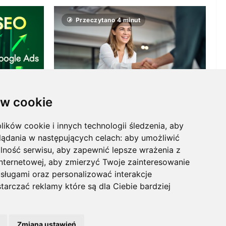
Przeczytano 4 minut
Zarządzanie
w cookie
– jak
Human to Human (H2H) – jak tworzyć
lików cookie i innych technologii śledzenia, aby
lama
kulturę firmy opartą na
lądania w następujących celach:
aby umożliwić
ńca
autentycznych relacjach?
lność serwisu
,
aby zapewnić lepsze wrażenia z
Redakcja KnowMore.pl
5 marca, 2026
internetowej
,
aby zmierzyć Twoje zainteresowanie
0
ca, 2026
sługami oraz personalizować interakcje
tarczać reklamy które są dla Ciebie bardziej
iębiorczości
Agencja marketingowa Scorise
Zmiana ustawień