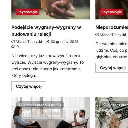
Psychologia
Psychologia
Podejście wygrany-wygrany w
Nieporozumieni
budowaniu relacji
Michał Toczyski
Michał Toczyski
30 grudnia, 2025
Często nie umie
0
ludźmi. Coś, co 
Nie wiem, czy już zauważyłeś trzecie
głęboko, od urodz
wyjście. Wyjście wygrany-wygrany. To
D
Czytaj więcej
coś absolutnie innego jak kompromis,
s
który polega...
w
N
Dowiedz
Czytaj więcej
a
się
k
więcej
o
Podejście
Przeczytano 3 minut
Przeczytan
wygrany-
wygrany
w
budowaniu
relacji