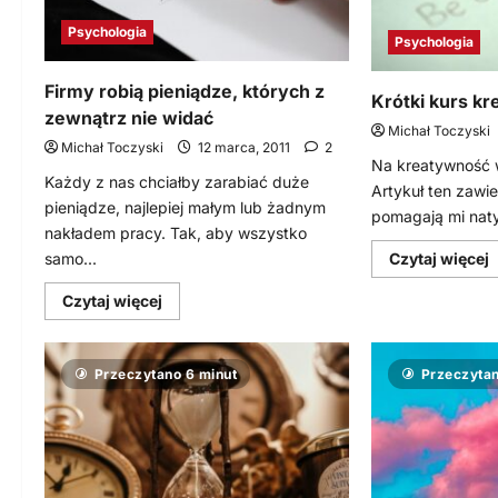
Psychologia
Psychologia
Firmy robią pieniądze, których z
Krótki kurs k
zewnątrz nie widać
Michał Toczyski
Michał Toczyski
12 marca, 2011
2
Na kreatywność 
Każdy z nas chciałby zarabiać duże
Artykuł ten zawi
pieniądze, najlepiej małym lub żadnym
pomagają mi naty
nakładem pracy. Tak, aby wszystko
D
samo...
Czytaj więcej
s
w
Dowiedz
Czytaj więcej
się
K
więcej
k
o
k
Firmy
Przeczytano 6 minut
Przeczytan
robią
pieniądze,
których
z
zewnątrz
nie
widać