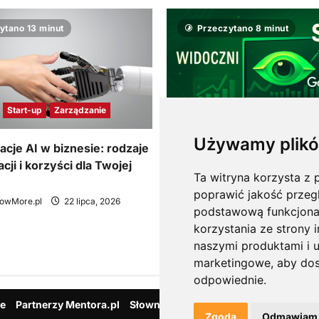
ytano 13 minut
Przeczytano 8 minut
Start-up
Zarządzanie
Marketing
Używamy plikó
cje AI w biznesie: rodzaje
ji i korzyści dla Twojej
Google Ads, SEO i analityka 
Ta witryna korzysta z p
połączyć kanały, żeby rek
poprawić jakość przeg
nowMore.pl
22 lipca, 2026
pracowała dłużej niż do ko
podstawową funkcjona
budżetu
korzystania ze strony 
Redakcja KnowMore.pl
20 mar
naszymi produktami i u
0
marketingowe
,
aby dos
odpowiednie
.
be
Partnerzy Mentora.pl
Słownik marketingowy
Blog o przeds
Zgoda
Odmawiam