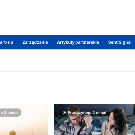
tart-up
Zarządzanie
Artykuły partnerskie
SentiSignal
o 3 minut
Przeczytano 2 minut