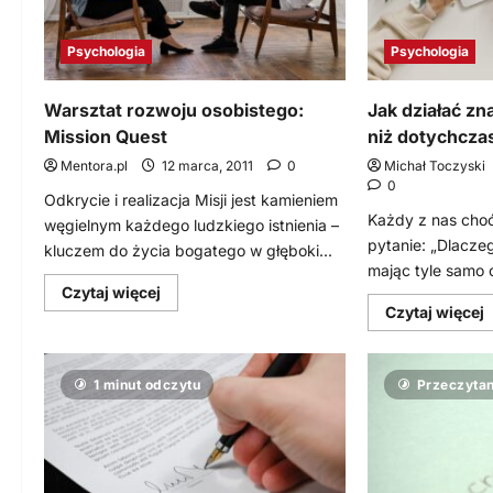
Psychologia
Psychologia
Warsztat rozwoju osobistego:
Jak działać zn
Mission Quest
niż dotychcza
Mentora.pl
12 marca, 2011
0
Michał Toczyski
0
Odkrycie i realizacja Misji jest kamieniem
Każdy z nas choć
węgielnym każdego ludzkiego istnienia –
pytanie: „Dlaczeg
kluczem do życia bogatego w głęboki...
mając tyle samo 
Dowiedz
Czytaj więcej
się
D
Czytaj więcej
więcej
s
o
w
Warsztat
rozwoju
J
osobistego:
1 minut odczytu
Przeczytan
d
Mission
z
Quest
s
n
d