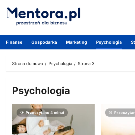
Przejdź
do
treści
Finanse
Gospodarka
Marketing
Psychologia
S
Strona domowa
Psychologia
Strona 3
Psychologia
Przeczytano 4 minut
Przeczytan