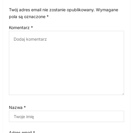
j
Twój adres email nie zostanie opublikowany.
Wymagane
a
pola są oznaczone
*
w
Komentarz
*
p
i
s
u
Nazwa
*
Adres email
*