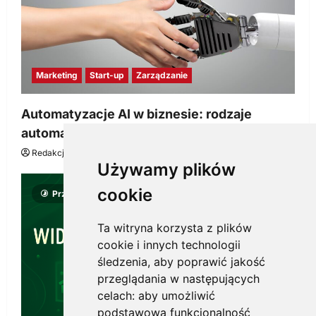
Marketing
Start-up
Zarządzanie
Automatyzacje AI w biznesie: rodzaje
automatyzacji i korzyści dla Twojej firmy
Redakcja KnowMore.pl
22 lipca, 2026
0
Używamy plików
cookie
Przeczytano 8 minut
Ta witryna korzysta z plików
cookie i innych technologii
śledzenia, aby poprawić jakość
przeglądania w następujących
celach:
aby umożliwić
podstawową funkcjonalność