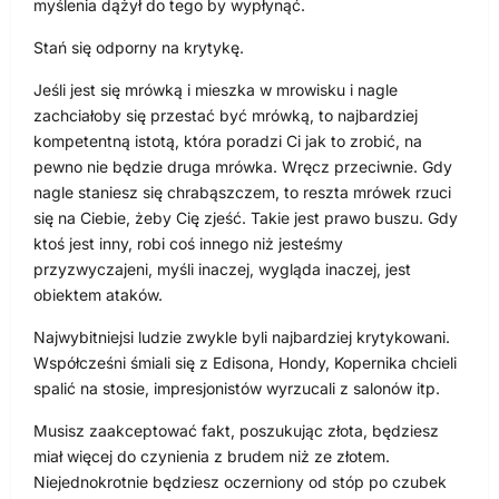
myślenia dążył do tego by wypłynąć.
Stań się odporny na krytykę.
Jeśli jest się mrówką i mieszka w mrowisku i nagle
zachciałoby się przestać być mrówką, to najbardziej
kompetentną istotą, która poradzi Ci jak to zrobić, na
pewno nie będzie druga mrówka. Wręcz przeciwnie. Gdy
nagle staniesz się chrabąszczem, to reszta mrówek rzuci
się na Ciebie, żeby Cię zjeść. Takie jest prawo buszu. Gdy
ktoś jest inny, robi coś innego niż jesteśmy
przyzwyczajeni, myśli inaczej, wygląda inaczej, jest
obiektem ataków.
Najwybitniejsi ludzie zwykle byli najbardziej krytykowani.
Współcześni śmiali się z Edisona, Hondy, Kopernika chcieli
spalić na stosie, impresjonistów wyrzucali z salonów itp.
Musisz zaakceptować fakt, poszukując złota, będziesz
miał więcej do czynienia z brudem niż ze złotem.
Niejednokrotnie będziesz oczerniony od stóp po czubek