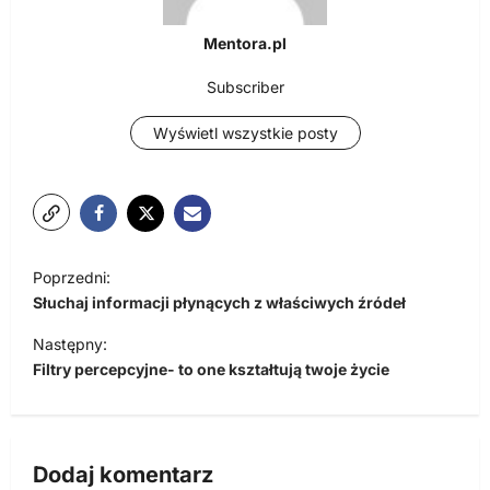
Mentora.pl
Subscriber
Wyświetl wszystkie posty
N
Poprzedni:
a
Słuchaj informacji płynących z właściwych źródeł
w
Następny:
i
Filtry percepcyjne- to one kształtują twoje życie
g
a
c
Dodaj komentarz