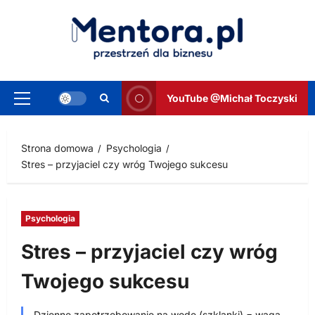
Przejdź
do
treści
YouTube @Michał Toczyski
Menu
główne
Strona domowa
Psychologia
Stres – przyjaciel czy wróg Twojego sukcesu
Psychologia
Stres – przyjaciel czy wróg
Twojego sukcesu
Dzienne zapotrzebowanie na wodę (szklanki) = waga