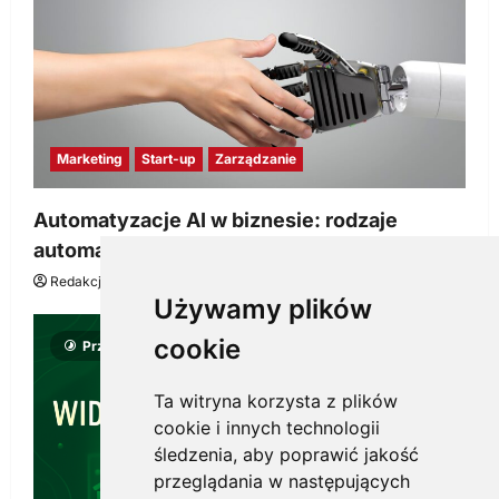
Marketing
Start-up
Zarządzanie
Automatyzacje AI w biznesie: rodzaje
automatyzacji i korzyści dla Twojej firmy
Redakcja KnowMore.pl
22 lipca, 2026
0
Używamy plików
cookie
Przeczytano 8 minut
Ta witryna korzysta z plików
cookie i innych technologii
śledzenia, aby poprawić jakość
przeglądania w następujących