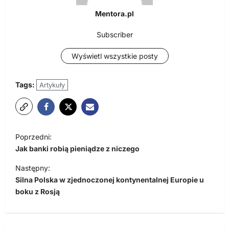
Mentora.pl
Subscriber
Wyświetl wszystkie posty
Tags:
Artykuły
N
Poprzedni:
a
Jak banki robią pieniądze z niczego
w
Następny:
i
Silna Polska w zjednoczonej kontynentalnej Europie u
boku z Rosją
g
a
c