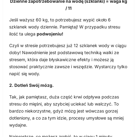
Dzienne zapotrzebowanie na wodę (szklanki) = waga kg
/ 11
Jeśli ważysz 60 kg, to potrzebujesz wypić około 6
szklanek wody dziennie. Pamiętaj! W przypadku stresu
ilość ta ulega
podwojeniu!
Czyli w stresie potrzebujesz już 12 szklanek wody w ciągu
doby! Nawodnienie jest podstawową techniką walki ze
stresem, która daje błyskawiczne efekty i możesz ją
stosować praktycznie zawsze i wszędzie. Wystarczy tylko
napić się wody.
2. Dotleń Swój mózg.
Tak, jak pamiętasz, duża część krwi odpływa podczas
stresu do mięśni, aby szybciej uciekać lub walczyć. To
bardzo niekorzystne, gdyż mózg jest wówczas gorzej
dotleniony, a co za tym idzie, procesy umysłowe są mniej
wydajne.
Najprostsze, co możesz zrobić, to w ciągu 1 minuty