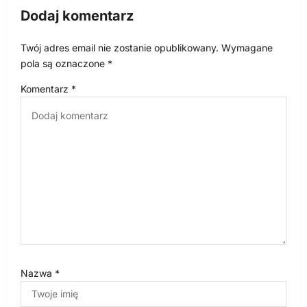
Dodaj komentarz
j
a
Twój adres email nie zostanie opublikowany.
Wymagane
w
pola są oznaczone
*
p
Komentarz
*
i
s
u
Nazwa
*