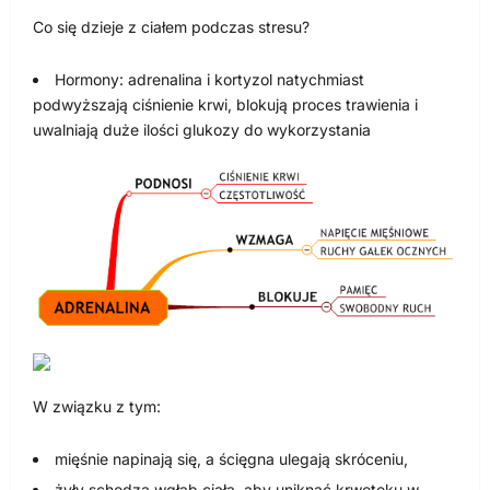
Co się dzieje z ciałem podczas stresu?
Hormony: adrenalina i kortyzol natychmiast
podwyższają ciśnienie krwi, blokują proces trawienia i
uwalniają duże ilości glukozy do wykorzystania
W związku z tym:
mięśnie napinają się, a ścięgna ulegają skróceniu,
żyły schodzą wgłąb ciała, aby uniknąć krwotoku w