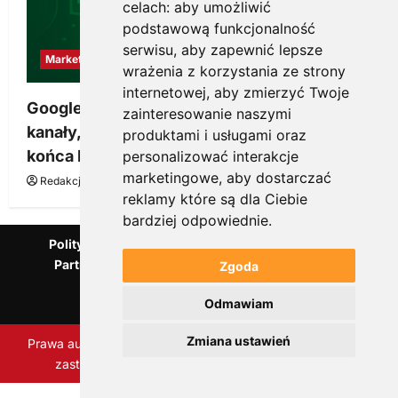
celach:
aby umożliwić
podstawową funkcjonalność
serwisu
,
aby zapewnić lepsze
Marketing
wrażenia z korzystania ze strony
internetowej
,
aby zmierzyć Twoje
Google Ads, SEO i analityka – jak połączyć
zainteresowanie naszymi
kanały, żeby reklama pracowała dłużej niż do
produktami i usługami oraz
końca budżetu
personalizować interakcje
marketingowe
,
aby dostarczać
Redakcja KnowMore.pl
20 marca, 2026
0
reklamy które są dla Ciebie
bardziej odpowiednie
.
Polityka Prywatności
Podcast
Kanał YouTube
Partnerzy Mentora.pl
Słownik marketingowy
Zgoda
Blog o przedsiębiorczości
Odmawiam
Agencja marketingowa Scorise
Zmiana ustawień
Prawa autorskie Scorise Agency Sp. z o.o. Wszelkie prawa
zastrzeżone.
|
ReviewNews
autorstwa AF themes
Zaktualizuj ustawienia ciasteczek