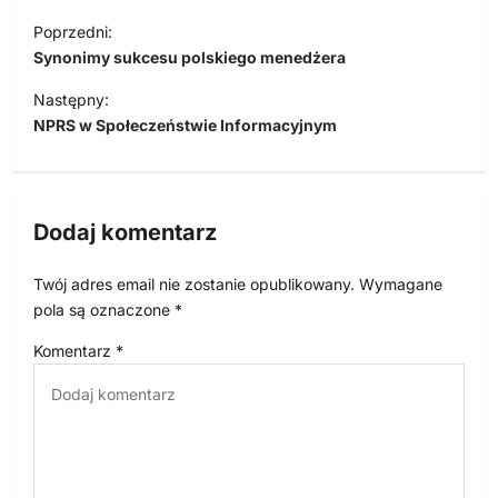
N
Poprzedni:
a
Synonimy sukcesu polskiego menedżera
w
Następny:
i
NPRS w Społeczeństwie Informacyjnym
g
a
c
Dodaj komentarz
j
Twój adres email nie zostanie opublikowany.
Wymagane
a
pola są oznaczone
*
w
Komentarz
*
p
i
s
u