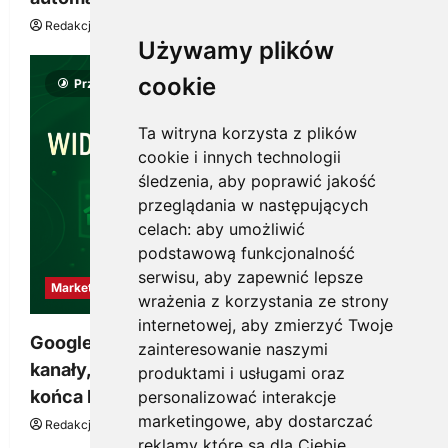
Redakcja KnowMore.pl
22 lipca, 2026
0
Używamy plików
cookie
Przeczytano 8 minut
Ta witryna korzysta z plików
cookie i innych technologii
śledzenia, aby poprawić jakość
przeglądania w następujących
celach:
aby umożliwić
podstawową funkcjonalność
serwisu
,
aby zapewnić lepsze
Marketing
wrażenia z korzystania ze strony
internetowej
,
aby zmierzyć Twoje
Google Ads, SEO i analityka – jak połączyć
zainteresowanie naszymi
kanały, żeby reklama pracowała dłużej niż do
produktami i usługami oraz
końca budżetu
personalizować interakcje
marketingowe
,
aby dostarczać
Redakcja KnowMore.pl
20 marca, 2026
0
reklamy które są dla Ciebie