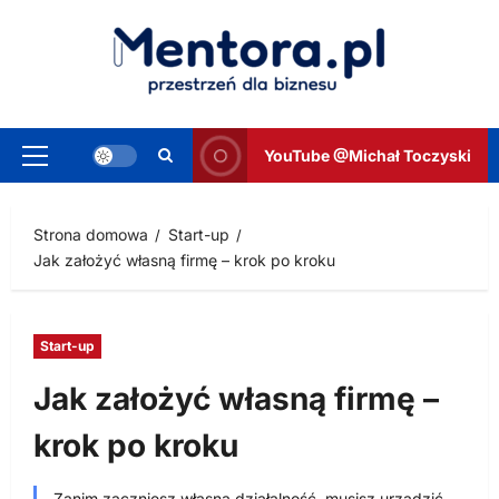
Przejdź
do
treści
YouTube @Michał Toczyski
Menu
główne
Strona domowa
Start-up
Jak założyć własną firmę – krok po kroku
Start-up
Jak założyć własną firmę –
krok po kroku
Zanim zaczniesz własną działalność, musisz urządzić