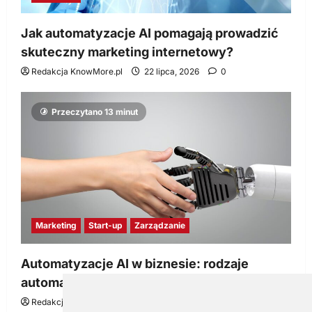
Jak automatyzacje AI pomagają prowadzić
skuteczny marketing internetowy?
Redakcja KnowMore.pl
22 lipca, 2026
0
Przeczytano 13 minut
Marketing
Start-up
Zarządzanie
Automatyzacje AI w biznesie: rodzaje
automatyzacji i korzyści dla Twojej firmy
Redakcja KnowMore.pl
22 lipca, 2026
0