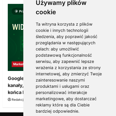
Używamy plików
cookie
Przeczytano 8 minut
Ta witryna korzysta z plików
cookie i innych technologii
śledzenia, aby poprawić jakość
przeglądania w następujących
celach:
aby umożliwić
podstawową funkcjonalność
serwisu
,
aby zapewnić lepsze
Marketing
wrażenia z korzystania ze strony
internetowej
,
aby zmierzyć Twoje
Google Ads, SEO i analityka – jak połączyć
zainteresowanie naszymi
kanały, żeby reklama pracowała dłużej niż do
produktami i usługami oraz
końca budżetu
personalizować interakcje
marketingowe
,
aby dostarczać
Redakcja KnowMore.pl
20 marca, 2026
0
reklamy które są dla Ciebie
bardziej odpowiednie
.