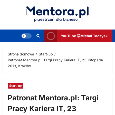
Przejdź
do
treści
YouTube @Michał Toczyski
Menu
główne
Strona domowa
Start-up
Patronat Mentora.pl: Targi Pracy Kariera IT, 23 listopada
2013, Kraków
Start-up
Patronat Mentora.pl: Targi
Pracy Kariera IT, 23