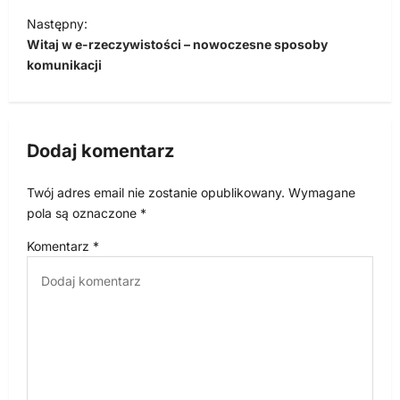
i
Następny:
g
Witaj w e-rzeczywistości – nowoczesne sposoby
a
komunikacji
c
j
a
Dodaj komentarz
w
p
Twój adres email nie zostanie opublikowany.
Wymagane
pola są oznaczone
*
i
s
Komentarz
*
u