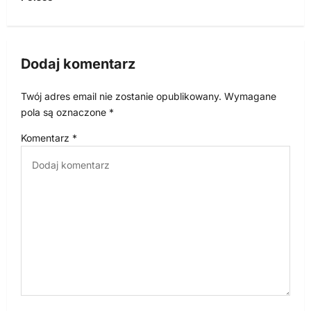
g
a
c
Dodaj komentarz
j
a
Twój adres email nie zostanie opublikowany.
Wymagane
w
pola są oznaczone
*
p
Komentarz
*
i
s
u