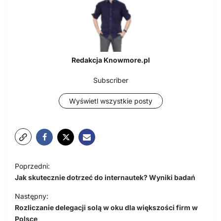
Redakcja Knowmore.pl
Subscriber
Wyświetl wszystkie posty
N
Poprzedni:
a
Jak skutecznie dotrzeć do internautek? Wyniki badań
w
Następny:
i
Rozliczanie delegacji solą w oku dla większości firm w
Polsce