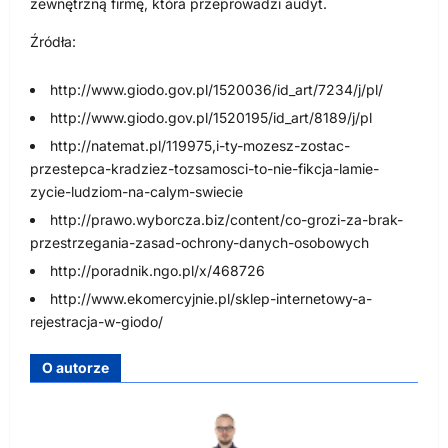
zewnętrzną firmę, która przeprowadzi audyt.
Źródła:
http://www.giodo.gov.pl/1520036/id_art/7234/j/pl/
http://www.giodo.gov.pl/1520195/id_art/8189/j/pl
http://natemat.pl/119975,i-ty-mozesz-zostac-
przestepca-kradziez-tozsamosci-to-nie-fikcja-lamie-
zycie-ludziom-na-calym-swiecie
http://prawo.wyborcza.biz/content/co-grozi-za-brak-
przestrzegania-zasad-ochrony-danych-osobowych
http://poradnik.ngo.pl/x/468726
http://www.ekomercyjnie.pl/sklep-internetowy-a-
rejestracja-w-giodo/
O autorze