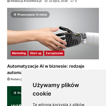
Redakcja KnowMore.pl
22 lipca, 2026
0
Przeczytano 13 minut
Marketing
Start-up
Zarządzanie
Automatyzacje AI w biznesie: rodzaje
automatyzacji i korzyści dla Twojej firmy
Redakcja KnowMore.pl
22 lipca, 2026
0
Używamy plików
cookie
Przeczytano 8 minut
Ta witryna korzysta z plików