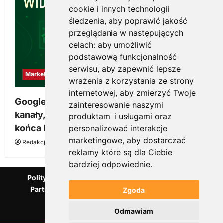
cookie i innych technologii
śledzenia, aby poprawić jakość
przeglądania w następujących
celach:
aby umożliwić
podstawową funkcjonalność
serwisu
,
aby zapewnić lepsze
Marketing
wrażenia z korzystania ze strony
internetowej
,
aby zmierzyć Twoje
Google Ads, SEO i analityka – jak połączyć
zainteresowanie naszymi
kanały, żeby reklama pracowała dłużej niż do
produktami i usługami oraz
końca budżetu
personalizować interakcje
marketingowe
,
aby dostarczać
Redakcja KnowMore.pl
20 marca, 2026
0
reklamy które są dla Ciebie
bardziej odpowiednie
.
Polityka Prywatności
Podcast
Kanał YouTube
Partnerzy Mentora.pl
Słownik marketingowy
Zgoda
Blog o przedsiębiorczości
Odmawiam
Agencja marketingowa Scorise