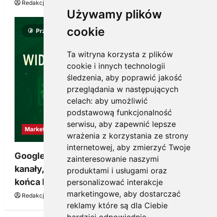
Redakcja KnowMore.pl
22 lipca, 2026
0
Używamy plików
cookie
Przeczytano 8 minut
Ta witryna korzysta z plików
cookie i innych technologii
śledzenia, aby poprawić jakość
przeglądania w następujących
celach:
aby umożliwić
podstawową funkcjonalność
serwisu
,
aby zapewnić lepsze
Marketing
wrażenia z korzystania ze strony
internetowej
,
aby zmierzyć Twoje
Google Ads, SEO i analityka – jak połączyć
zainteresowanie naszymi
kanały, żeby reklama pracowała dłużej niż do
produktami i usługami oraz
końca budżetu
personalizować interakcje
marketingowe
,
aby dostarczać
Redakcja KnowMore.pl
20 marca, 2026
0
reklamy które są dla Ciebie