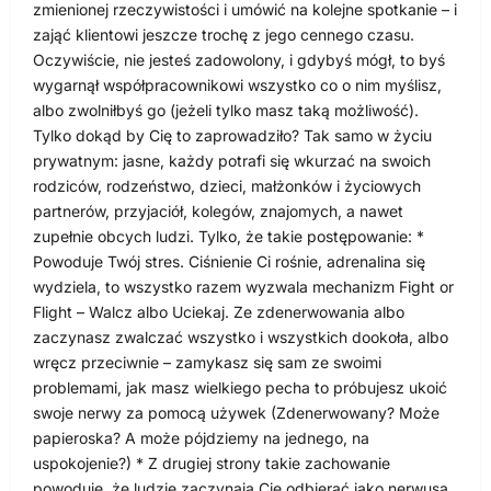
zmienionej rzeczywistości i umówić na kolejne spotkanie – i
zająć klientowi jeszcze trochę z jego cennego czasu.
Oczywiście, nie jesteś zadowolony, i gdybyś mógł, to byś
wygarnął współpracownikowi wszystko co o nim myślisz,
albo zwolniłbyś go (jeżeli tylko masz taką możliwość).
Tylko dokąd by Cię to zaprowadziło? Tak samo w życiu
prywatnym: jasne, każdy potrafi się wkurzać na swoich
rodziców, rodzeństwo, dzieci, małżonków i życiowych
partnerów, przyjaciół, kolegów, znajomych, a nawet
zupełnie obcych ludzi. Tylko, że takie postępowanie: *
Powoduje Twój stres. Ciśnienie Ci rośnie, adrenalina się
wydziela, to wszystko razem wyzwala mechanizm Fight or
Flight – Walcz albo Uciekaj. Ze zdenerwowania albo
zaczynasz zwalczać wszystko i wszystkich dookoła, albo
wręcz przeciwnie – zamykasz się sam ze swoimi
problemami, jak masz wielkiego pecha to próbujesz ukoić
swoje nerwy za pomocą używek (Zdenerwowany? Może
papieroska? A może pójdziemy na jednego, na
uspokojenie?) * Z drugiej strony takie zachowanie
powoduje, że ludzie zaczynają Cię odbierać jako nerwusa.