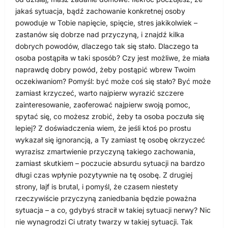
jakaś sytuacja, bądź zachowanie konkretnej osoby
powoduje w Tobie napięcie, spięcie, stres jakikolwiek –
zastanów się dobrze nad przyczyną, i znajdź kilka
dobrych powodów, dlaczego tak się stało. Dlaczego ta
osoba postąpiła w taki sposób? Czy jest możliwe, że miała
naprawdę dobry powód, żeby postąpić wbrew Twoim
oczekiwaniom? Pomyśl: być może coś się stało? Być może
zamiast krzyczeć, warto najpierw wyrazić szczere
zainteresowanie, zaoferować najpierw swoją pomoc,
spytać się, co możesz zrobić, żeby ta osoba poczuła się
lepiej? Z doświadczenia wiem, że jeśli ktoś po prostu
wykazał się ignorancją, a Ty zamiast tę osobę okrzyczeć
wyrazisz zmartwienie przyczyną takiego zachowania,
zamiast skutkiem – poczucie absurdu sytuacji na bardzo
długi czas wpłynie pozytywnie na tę osobę. Z drugiej
strony, lajf is brutal, i pomyśl, że czasem niestety
rzeczywiście przyczyną zaniedbania będzie poważna
sytuacja – a co, gdybyś stracił w takiej sytuacji nerwy? Nic
nie wynagrodzi Ci utraty twarzy w takiej sytuacji. Tak