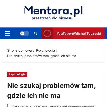
Przejdź
do
treści
YouTube @Michał Toczyski
Menu
główne
Strona domowa
Psychologia
Nie szukaj problemów tam, gdzie ich nie ma
Psychologia
Nie szukaj problemów tam,
gdzie ich nie ma
Złota Myśl, o której większość ludzi prawdopodobnie