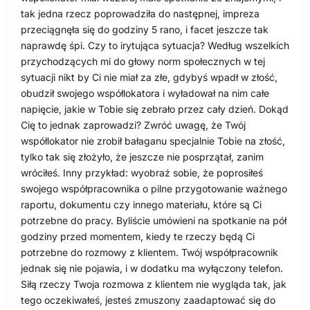
tak jedna rzecz poprowadziła do następnej, impreza
przeciągnęła się do godziny 5 rano, i facet jeszcze tak
naprawdę śpi. Czy to irytująca sytuacja? Według wszelkich
przychodzących mi do głowy norm społecznych w tej
sytuacji nikt by Ci nie miał za złe, gdybyś wpadł w złość,
obudził swojego współlokatora i wyładował na nim całe
napięcie, jakie w Tobie się zebrało przez cały dzień. Dokąd
Cię to jednak zaprowadzi? Zwróć uwagę, że Twój
współlokator nie zrobił bałaganu specjalnie Tobie na złość,
tylko tak się złożyło, że jeszcze nie posprzątał, zanim
wróciłeś. Inny przykład: wyobraź sobie, że poprosiłeś
swojego współpracownika o pilne przygotowanie ważnego
raportu, dokumentu czy innego materiału, które są Ci
potrzebne do pracy. Byliście umówieni na spotkanie na pół
godziny przed momentem, kiedy te rzeczy będą Ci
potrzebne do rozmowy z klientem. Twój współpracownik
jednak się nie pojawia, i w dodatku ma wyłączony telefon.
Siłą rzeczy Twoja rozmowa z klientem nie wygląda tak, jak
tego oczekiwałeś, jesteś zmuszony zaadaptować się do