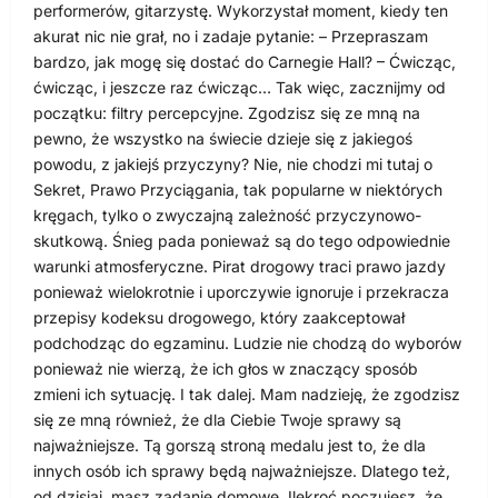
performerów, gitarzystę. Wykorzystał moment, kiedy ten
akurat nic nie grał, no i zadaje pytanie: – Przepraszam
bardzo, jak mogę się dostać do Carnegie Hall? – Ćwicząc,
ćwicząc, i jeszcze raz ćwicząc… Tak więc, zacznijmy od
początku: filtry percepcyjne. Zgodzisz się ze mną na
pewno, że wszystko na świecie dzieje się z jakiegoś
powodu, z jakiejś przyczyny? Nie, nie chodzi mi tutaj o
Sekret, Prawo Przyciągania, tak popularne w niektórych
kręgach, tylko o zwyczajną zależność przyczynowo-
skutkową. Śnieg pada ponieważ są do tego odpowiednie
warunki atmosferyczne. Pirat drogowy traci prawo jazdy
ponieważ wielokrotnie i uporczywie ignoruje i przekracza
przepisy kodeksu drogowego, który zaakceptował
podchodząc do egzaminu. Ludzie nie chodzą do wyborów
ponieważ nie wierzą, że ich głos w znaczący sposób
zmieni ich sytuację. I tak dalej. Mam nadzieję, że zgodzisz
się ze mną również, że dla Ciebie Twoje sprawy są
najważniejsze. Tą gorszą stroną medalu jest to, że dla
innych osób ich sprawy będą najważniejsze. Dlatego też,
od dzisiaj, masz zadanie domowe. Ilekroć poczujesz, że