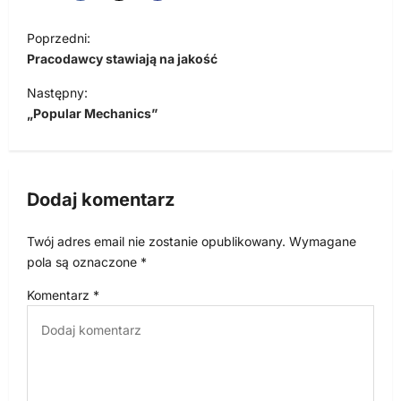
N
Poprzedni:
a
Pracodawcy stawiają na jakość
w
Następny:
i
„Popular Mechanics”
g
a
c
Dodaj komentarz
j
Twój adres email nie zostanie opublikowany.
Wymagane
a
pola są oznaczone
*
w
Komentarz
*
p
i
s
u