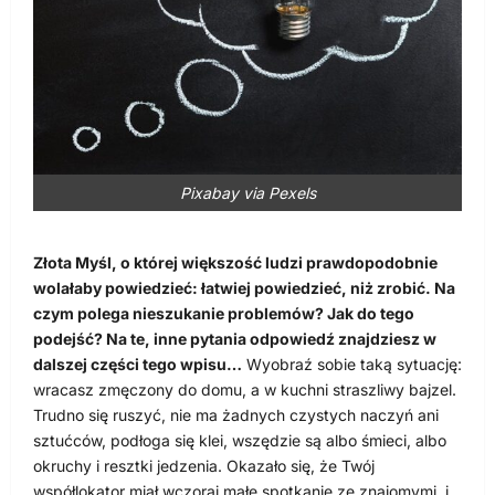
Pixabay via Pexels
Złota Myśl, o której większość ludzi prawdopodobnie
wolałaby powiedzieć: łatwiej powiedzieć, niż zrobić. Na
czym polega nieszukanie problemów? Jak do tego
podejść? Na te, inne pytania odpowiedź znajdziesz w
dalszej części tego wpisu…
Wyobraź sobie taką sytuację:
wracasz zmęczony do domu, a w kuchni straszliwy bajzel.
Trudno się ruszyć, nie ma żadnych czystych naczyń ani
sztućców, podłoga się klei, wszędzie są albo śmieci, albo
okruchy i resztki jedzenia. Okazało się, że Twój
współlokator miał wczoraj małe spotkanie ze znajomymi, i