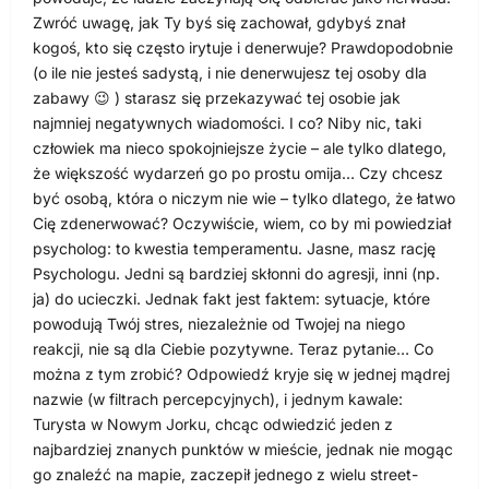
Zwróć uwagę, jak Ty byś się zachował, gdybyś znał
kogoś, kto się często irytuje i denerwuje? Prawdopodobnie
(o ile nie jesteś sadystą, i nie denerwujesz tej osoby dla
zabawy 😉 ) starasz się przekazywać tej osobie jak
najmniej negatywnych wiadomości. I co? Niby nic, taki
człowiek ma nieco spokojniejsze życie – ale tylko dlatego,
że większość wydarzeń go po prostu omija… Czy chcesz
być osobą, która o niczym nie wie – tylko dlatego, że łatwo
Cię zdenerwować? Oczywiście, wiem, co by mi powiedział
psycholog: to kwestia temperamentu. Jasne, masz rację
Psychologu. Jedni są bardziej skłonni do agresji, inni (np.
ja) do ucieczki. Jednak fakt jest faktem: sytuacje, które
powodują Twój stres, niezależnie od Twojej na niego
reakcji, nie są dla Ciebie pozytywne. Teraz pytanie… Co
można z tym zrobić? Odpowiedź kryje się w jednej mądrej
nazwie (w filtrach percepcyjnych), i jednym kawale:
Turysta w Nowym Jorku, chcąc odwiedzić jeden z
najbardziej znanych punktów w mieście, jednak nie mogąc
go znaleźć na mapie, zaczepił jednego z wielu street-