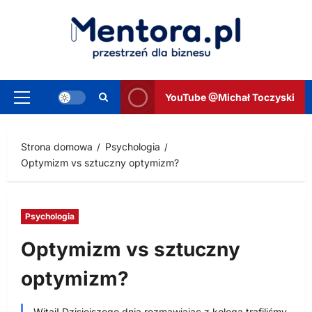
Przejdź
do
treści
YouTube @Michał Toczyski
Menu
główne
Strona domowa
Psychologia
Optymizm vs sztuczny optymizm?
Psychologia
Optymizm vs sztuczny
optymizm?
Witaj! Dzisiejszego dnia rozmawiając z kolegą trafiliśmy