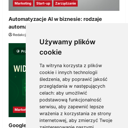
Marketing
Start-up
Zarządzanie
Automatyzacje AI w biznesie: rodzaje
automatyzacji i korzyści dla Twojej firmy
Redakcja KnowMore.pl
22 lipca, 2026
0
Używamy plików
cookie
Przeczytano 8 minut
Ta witryna korzysta z plików
cookie i innych technologii
śledzenia, aby poprawić jakość
przeglądania w następujących
celach:
aby umożliwić
podstawową funkcjonalność
serwisu
,
aby zapewnić lepsze
Marketing
wrażenia z korzystania ze strony
internetowej
,
aby zmierzyć Twoje
Google Ads, SEO i analityka – jak połączyć
zainteresowanie naszymi