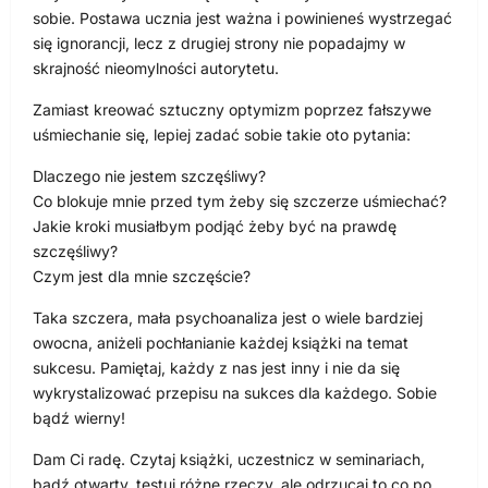
sobie. Postawa ucznia jest ważna i powinieneś wystrzegać
się ignorancji, lecz z drugiej strony nie popadajmy w
skrajność nieomylności autorytetu.
Zamiast kreować sztuczny optymizm poprzez fałszywe
uśmiechanie się, lepiej zadać sobie takie oto pytania:
Dlaczego nie jestem szczęśliwy?
Co blokuje mnie przed tym żeby się szczerze uśmiechać?
Jakie kroki musiałbym podjąć żeby być na prawdę
szczęśliwy?
Czym jest dla mnie szczęście?
Taka szczera, mała psychoanaliza jest o wiele bardziej
owocna, aniżeli pochłanianie każdej książki na temat
sukcesu. Pamiętaj, każdy z nas jest inny i nie da się
wykrystalizować przepisu na sukces dla każdego. Sobie
bądź wierny!
Dam Ci radę. Czytaj książki, uczestnicz w seminariach,
bądź otwarty, testuj różne rzeczy, ale odrzucaj to co po