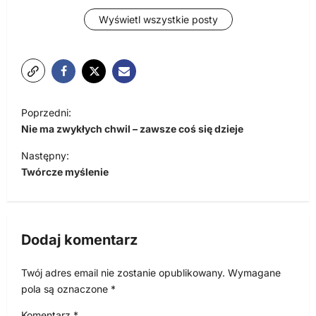
Wyświetl wszystkie posty
N
Poprzedni:
a
Nie ma zwykłych chwil – zawsze coś się dzieje
w
Następny:
i
Twórcze myślenie
g
a
c
Dodaj komentarz
j
Twój adres email nie zostanie opublikowany.
Wymagane
a
pola są oznaczone
*
w
Komentarz
*