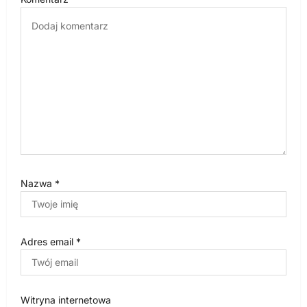
p
i
s
u
Nazwa
*
Adres email
*
Witryna internetowa