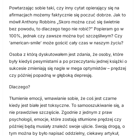
Powtarzając sobie taki, czy inny cytat opierający się na
afirmacjach możemy faktycznie się poczuć dobrze. Jak to
mówił Anthony Robbins „Skoro można czuć się świetnie
bez powodu, to dlaczego tego nie robić?” Popieram go w
100%, jednak czy zawsze można być szczęśliwym? Czy
'american-smile’ może gościć cały czas w naszym życiu?
Osoba z którą dyskutowałem jest zdania, że osoby, które
były kiedyś pesymistami a po przeczytaniu jednej książki o
sukcesie zmieniają się nagle w mega optymistów – prędzej
czy później popadną w głęboką depresję.
Dlaczego?
Tłumienie emocji, wmawianie sobie, że coś jest czarne
kiedy jest białe jest toksyczne. To samooszukiwanie się, a
nie prawdziwe szczęście. Zgodnie z jednym z praw
psychologii, emocje, które zostają stłumione prędzej czy
później będą musiały znaleźć swoje ujście. Swoją drogą, o
tym można by było napisać oddzielny, ciekawy artykuł,