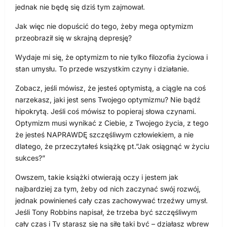
jednak nie będę się dziś tym zajmował.
Jak więc nie dopuścić do tego, żeby mega optymizm
przeobraził się w skrajną depresję?
Wydaje mi się, że optymizm to nie tylko filozofia życiowa i
stan umysłu. To przede wszystkim czyny i działanie.
Zobacz, jeśli mówisz, że jesteś optymistą, a ciągle na coś
narzekasz, jaki jest sens Twojego optymizmu? Nie bądź
hipokrytą. Jeśli coś mówisz to popieraj słowa czynami.
Optymizm musi wynikać z Ciebie, z Twojego życia, z tego
że jesteś NAPRAWDĘ szczęśliwym człowiekiem, a nie
dlatego, że przeczytałeś książkę pt.”Jak osiągnąć w życiu
sukces?”
Owszem, takie książki otwierają oczy i jestem jak
najbardziej za tym, żeby od nich zaczynać swój rozwój,
jednak powinieneś cały czas zachowywać trzeźwy umysł.
Jeśli Tony Robbins napisał, że trzeba być szczęśliwym
cały czas i Ty starasz się na siłę taki być – działasz wbrew