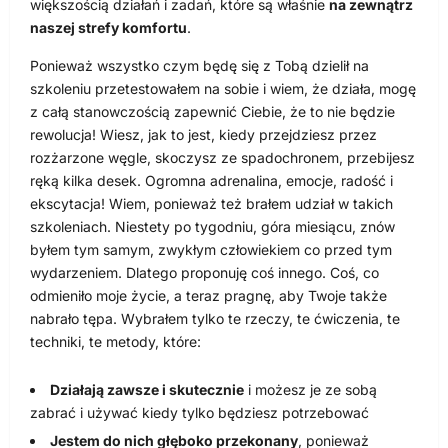
większością działań i zadań, które są właśnie
na zewnątrz
naszej strefy komfortu
.
Ponieważ wszystko czym będę się z Tobą dzielił na
szkoleniu przetestowałem na sobie i wiem, że działa, mogę
z całą stanowczością zapewnić Ciebie, że to nie będzie
rewolucja! Wiesz, jak to jest, kiedy przejdziesz przez
rozżarzone węgle, skoczysz ze spadochronem, przebijesz
ręką kilka desek. Ogromna adrenalina, emocje, radość i
ekscytacja! Wiem, ponieważ też brałem udział w takich
szkoleniach. Niestety po tygodniu, góra miesiącu, znów
byłem tym samym, zwykłym człowiekiem co przed tym
wydarzeniem. Dlatego proponuję coś innego. Coś, co
odmieniło moje życie, a teraz pragnę, aby Twoje także
nabrało tępa. Wybrałem tylko te rzeczy, te ćwiczenia, te
techniki, te metody, które:
Działają zawsze i skutecznie
i możesz je ze sobą
zabrać i używać kiedy tylko będziesz potrzebować
Jestem do nich głęboko przekonany
, ponieważ