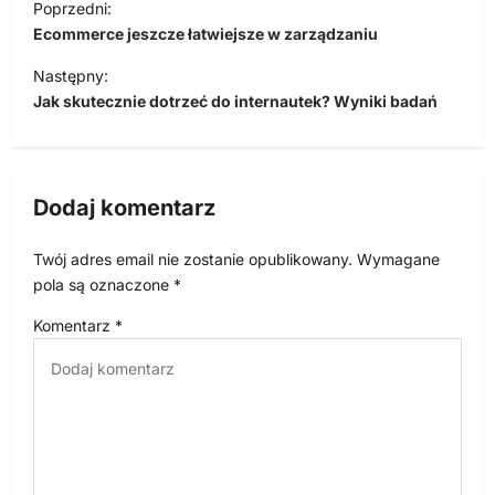
Poprzedni:
a
Ecommerce jeszcze łatwiejsze w zarządzaniu
w
Następny:
i
Jak skutecznie dotrzeć do internautek? Wyniki badań
g
a
c
Dodaj komentarz
j
Twój adres email nie zostanie opublikowany.
Wymagane
a
pola są oznaczone
*
w
Komentarz
*
p
i
s
u