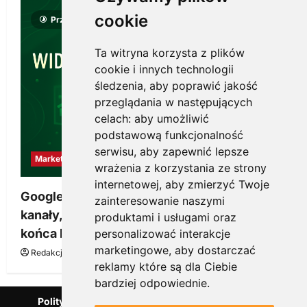
cookie
Przeczytano 8 minut
Ta witryna korzysta z plików
cookie i innych technologii
śledzenia, aby poprawić jakość
przeglądania w następujących
celach:
aby umożliwić
podstawową funkcjonalność
serwisu
,
aby zapewnić lepsze
Marketing
wrażenia z korzystania ze strony
internetowej
,
aby zmierzyć Twoje
Google Ads, SEO i analityka – jak połączyć
zainteresowanie naszymi
kanały, żeby reklama pracowała dłużej niż do
produktami i usługami oraz
końca budżetu
personalizować interakcje
marketingowe
,
aby dostarczać
Redakcja KnowMore.pl
20 marca, 2026
0
reklamy które są dla Ciebie
bardziej odpowiednie
.
Polityka Prywatności
Podcast
Kanał YouTube