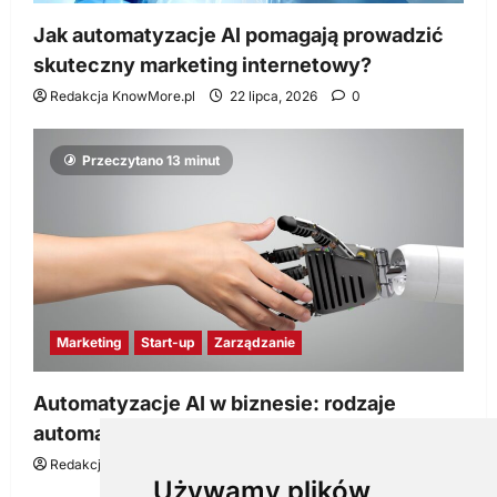
Jak automatyzacje AI pomagają prowadzić
skuteczny marketing internetowy?
Redakcja KnowMore.pl
22 lipca, 2026
0
Przeczytano 13 minut
Marketing
Start-up
Zarządzanie
Automatyzacje AI w biznesie: rodzaje
automatyzacji i korzyści dla Twojej firmy
Redakcja KnowMore.pl
22 lipca, 2026
0
Używamy plików