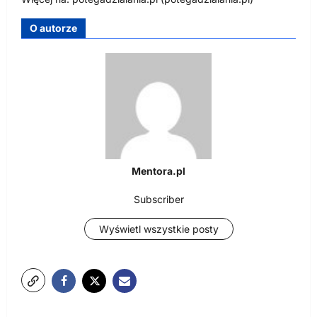
O autorze
Mentora.pl
Subscriber
Wyświetl wszystkie posty
N