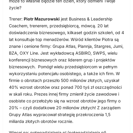
może to właśnie będzie ten dzień, który odmieni Twoje
życie?
Trener:
Piotr Mazurowski
jest Business & Leadership
Coachem, trenerem, przedsiębiorcą, mówcą. 20 lat
doświadczenia biznesowego, kilkaset godzin szkoleń, od 4
lat konsultuje top menadżerów. Wśród klientów Piotra są
znane i cenione firmy: Grupa Atlas, Plannja, Stargres, Jumi,
BZA, OXY Line. Jest wykładowcą ASBIRO, SWPS, wielu
konferencji biznesowych oraz liderem grup i projektów
biznesowych. Pomógł wielu przedsiębiorcom w pełnym
wykorzystaniu potencjału osobistego, a także ich firm. W
firmie o obrotach przeszło 500 milionów złotych, uzyskał
40% wzrost obrotów oraz ponad 700 tyś zł oszczędności
w skali roku. Prezes innej firmy zmienił życie zawodowe i
osobiste co przełożyło się na wzrost obrotów jego firmy o
20% – czyli dodatkowe 20 milionów złotych! Z zarządem
Grupy Atlas wypracował strategię przekroczenia 1,5
miliarda złotych obrotów rocznie.
Więcej na: potegadzialania.pl (potegadzialania.pl)