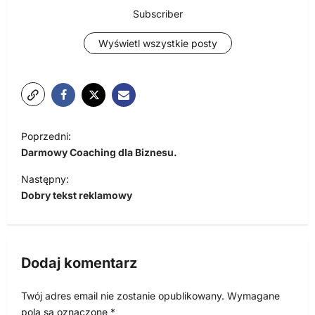
Subscriber
Wyświetl wszystkie posty
N
Poprzedni:
a
Darmowy Coaching dla Biznesu.
w
Następny:
i
Dobry tekst reklamowy
g
a
c
Dodaj komentarz
j
Twój adres email nie zostanie opublikowany.
Wymagane
a
pola są oznaczone
*