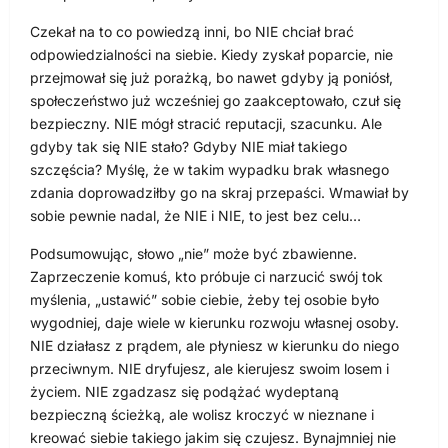
Czekał na to co powiedzą inni, bo NIE chciał brać
odpowiedzialności na siebie. Kiedy zyskał poparcie, nie
przejmował się już porażką, bo nawet gdyby ją poniósł,
społeczeństwo już wcześniej go zaakceptowało, czuł się
bezpieczny. NIE mógł stracić reputacji, szacunku. Ale
gdyby tak się NIE stało? Gdyby NIE miał takiego
szczęścia? Myślę, że w takim wypadku brak własnego
zdania doprowadziłby go na skraj przepaści. Wmawiał by
sobie pewnie nadal, że NIE i NIE, to jest bez celu…
Podsumowując, słowo „nie” może być zbawienne.
Zaprzeczenie komuś, kto próbuje ci narzucić swój tok
myślenia, „ustawić” sobie ciebie, żeby tej osobie było
wygodniej, daje wiele w kierunku rozwoju własnej osoby.
NIE działasz z prądem, ale płyniesz w kierunku do niego
przeciwnym. NIE dryfujesz, ale kierujesz swoim losem i
życiem. NIE zgadzasz się podążać wydeptaną
bezpieczną ścieżką, ale wolisz kroczyć w nieznane i
kreować siebie takiego jakim się czujesz. Bynajmniej nie