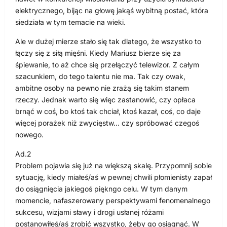
elektrycznego, bijąc na głowę jakąś wybitną postać, która
siedziała w tym temacie na wieki.
Ale w dużej mierze stało się tak dlatego, że wszystko to
łączy się z siłą mięśni. Kiedy Mariusz bierze się za
śpiewanie, to aż chce się przełączyć telewizor. Z całym
szacunkiem, do tego talentu nie ma. Tak czy owak,
ambitne osoby na pewno nie zrażą się takim stanem
rzeczy. Jednak warto się więc zastanowić, czy opłaca
brnąć w coś, bo ktoś tak chciał, ktoś kazał, coś, co daje
więcej porażek niż zwycięstw… czy spróbować czegoś
nowego.
Ad.2
Problem pojawia się już na większą skalę. Przypomnij sobie
sytuację, kiedy miałeś/aś w pewnej chwili płomienisty zapał
do osiągnięcia jakiegoś piękngo celu. W tym danym
momencie, nafaszerowany perspektywami fenomenalnego
sukcesu, wizjami sławy i drogi usłanej różami
postanowiłeś/aś zrobić wszystko, żeby go osiągnąć. W