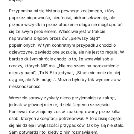
Przypomina mi się historia pewnego znajomego, który
poprzez niepewność, nieufność, niekonsekwencję, ale
przede wszystkim przez otoczenie długo nie mógł uporać
się ze swym problemem. Właściwie jest w trakcie
naprawiania błędów przez ów „pierwszy błąd”
popełnionych. W tym konkretnym przypadku chodzi o
dziewczyne, zawiedzione uczucia, ale nie jest to regułą. W
bardzo dużym skrócie chodzi o to, że wmawiał sobie
rzeczy, których NIE ma. „Nie ma szans na porozumienie
między nami”, „To NIE ta jedyna”, „Strasznie mnie do niej
ciągnie, ale NIE mogę..”. Można było by tak wymieniać w
nieskończoność.
Wreszcie sprawy zyskały nieco przyjemniejszy zakręt,
jednak w głównej mierze, dzięki ślepemu szczęściu.
Ponieważ ów znajomy został zaakceptowany przez kilka
osób, których akceptacji potrzebował. A to dzisiaj często
się nie dzieje i większości przypadków, tak by się nie stało.
Sam potwierdził to, kiedy z nim rozmawiałem.