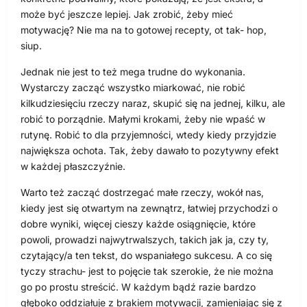
może być jeszcze lepiej. Jak zrobić, żeby mieć
motywację? Nie ma na to gotowej recepty, ot tak- hop,
siup.
Jednak nie jest to też mega trudne do wykonania.
Wystarczy zacząć wszystko miarkować, nie robić
kilkudziesięciu rzeczy naraz, skupić się na jednej, kilku, ale
robić to porządnie. Małymi krokami, żeby nie wpaść w
rutynę. Robić to dla przyjemności, wtedy kiedy przyjdzie
największa ochota. Tak, żeby dawało to pozytywny efekt
w każdej płaszczyźnie.
Warto też zacząć dostrzegać małe rzeczy, wokół nas,
kiedy jest się otwartym na zewnątrz, łatwiej przychodzi o
dobre wyniki, więcej cieszy każde osiągnięcie, które
powoli, prowadzi najwytrwalszych, takich jak ja, czy ty,
czytający/a ten tekst, do wspaniałego sukcesu. A co się
tyczy strachu- jest to pojęcie tak szerokie, że nie można
go po prostu streścić. W każdym bądź razie bardzo
głęboko oddziałuje z brakiem motywacji, zamieniając się z