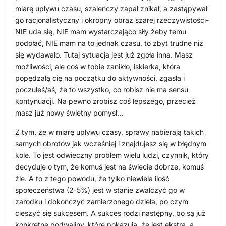
miarę upływu czasu, szaleńczy zapał znikał, a zastąpywał
go racjonalistyczny i okropny obraz szarej rzeczywistości-
NIE uda się, NIE mam wystarczająco siły żeby temu
podołać, NIE mam na to jednak czasu, to zbyt trudne niż
się wydawało. Tutaj sytuacja jest już zgoła inna. Masz
możliwości, ale coś w tobie zanikło, iskierka, która
popędzałą cię na początku do aktywności, zgasła i
poczułeś/aś, że to wszystko, co robisz nie ma sensu
kontynuacji. Na pewno zrobisz coś lepszego, przecież
masz już nowy świetny pomysł…
Z tym, że w miarę upływu czasy, sprawy nabierają takich
samych obrotów jak wcześniej i znajdujesz się w błędnym
kole. To jest odwieczny problem wielu ludzi, czynnik, który
decyduje o tym, że komuś jest na świecie dobrze, komuś
źle. A to z tego powodu, że tylko niewiela ilość
społeczeństwa (2-5%) jest w stanie zwalczyć go w
zarodku i dokończyć zamierzonego dzieła, po czym
cieszyć się sukcesem. A sukces rodzi następny, bo są już
konkretne podwaliny, które pokazują, że jest ekstra, a