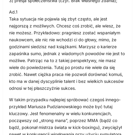
3) presja społeczeństwa (czyt. Brak własnego zdania);
Ad.1
Taka sytuacja nie pojawia się zbyt często, ale jest
najgorszą z możliwych. Chcesz coś zrobić, ale wiesz, że
nie możesz. Przykładowo: pragniesz zostać wspaniałym
naukowcem, ale nic nie wchodzi ci do głowy, mimo, że
godzinami siedzisz nad książkami. Marzysz o karierze
zapaśnika sumo, jednak z wiadomych powodów nie jest to
możliwe. Patrząc na to z takiej perspektywy, nie masz
wiele do powiedzenia. Tutaj po prostu nie wiele da się
zrobić. Nawet ciężka praca nie pozwoli dorównać komuś,
kto ma w danej dyscyplinie talent i bez wielkich sukcesów
odnosi w tej płaszczyźnie sukces.
W takim przypadku najlepiej spróbować czegoś innego-
przykład Mariusza Pudzianowskiego może być tutaj
kluczowy. Jest fenomenalny w wielu konkurencjach,
począwszy od „strong mana”, poprzez MMA (bądź co
bądź, pokonał mistrza świata w kick-boxingu), zwyciężył
nawet w konkurencji wiosłowania przy użyciu symulatora