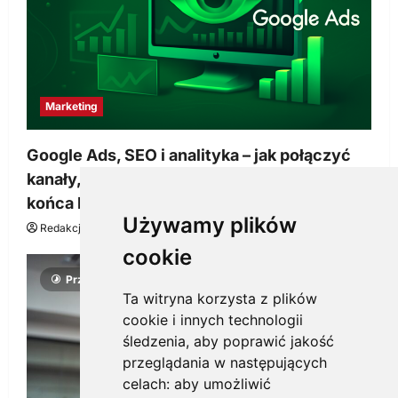
Marketing
Google Ads, SEO i analityka – jak połączyć
kanały, żeby reklama pracowała dłużej niż do
końca budżetu
Używamy plików
Redakcja KnowMore.pl
20 marca, 2026
0
cookie
Przeczytano 4 minut
Ta witryna korzysta z plików
cookie i innych technologii
śledzenia, aby poprawić jakość
przeglądania w następujących
celach:
aby umożliwić