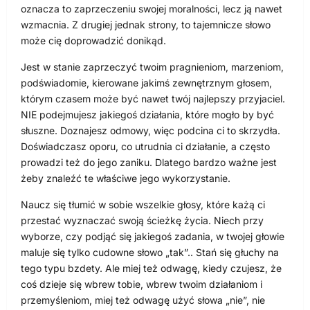
oznacza to zaprzeczeniu swojej moralności, lecz ją nawet
wzmacnia. Z drugiej jednak strony, to tajemnicze słowo
może cię doprowadzić donikąd.
Jest w stanie zaprzeczyć twoim pragnieniom, marzeniom,
podświadomie, kierowane jakimś zewnętrznym głosem,
którym czasem może być nawet twój najlepszy przyjaciel.
NIE podejmujesz jakiegoś działania, które mogło by być
słuszne. Doznajesz odmowy, więc podcina ci to skrzydła.
Doświadczasz oporu, co utrudnia ci działanie, a często
prowadzi też do jego zaniku. Dlatego bardzo ważne jest
żeby znaleźć te właściwe jego wykorzystanie.
Naucz się tłumić w sobie wszelkie głosy, które każą ci
przestać wyznaczać swoją ścieżkę życia. Niech przy
wyborze, czy podjąć się jakiegoś zadania, w twojej głowie
maluje się tylko cudowne słowo „tak”.. Stań się głuchy na
tego typu bzdety. Ale miej też odwagę, kiedy czujesz, że
coś dzieje się wbrew tobie, wbrew twoim działaniom i
przemyśleniom, miej też odwagę użyć słowa „nie”, nie