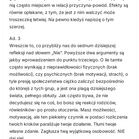
nią często miejscem w relacji przyczyna-powód. Efekty są
równie opłakane, z tym, że jest z nim walczyć może
troszeczkę łatwiej. Na pewno kiedyś napiszę o tym
szerzej.
Ad. 3
Wreszcie to, co przybliży nas do sednum dzisiejszej
refleksji nad słowem „Nie”. Powyższe dwa argumenty są
jakby wprowadzeniem do punktu trzeciego. O ile tamte
często wynikają z nieprawidłowości fizycznych (brak
możliwości), czy psychicznych (brak motywacji, strach), o
tyle presję społeczeństwa ciężko zaliczyć bezpośrednio
do którejś z tych grup, a jest ona plagą dzisiejszego
świata, pełnego obłudy. Jak często bywa, że nie
decydujesz się na coś, bo boisz się reakcji rodziców,
rówieśników- po prostu otoczenia. Masz możliwości,
motywację, ale ten piekielny czynnik w postaci rozliczenia
twoich kroków paraliżuje twoje działanie. Tłumi twoje
własne zdanie. Zagłusza twą wyjątkową osobowość. NIE
daj się!