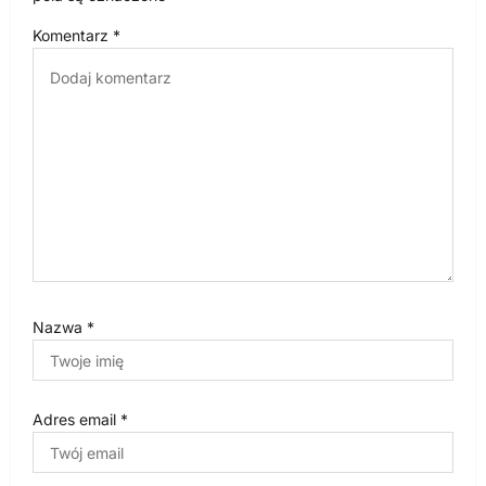
w
Komentarz
*
p
i
s
u
Nazwa
*
Adres email
*