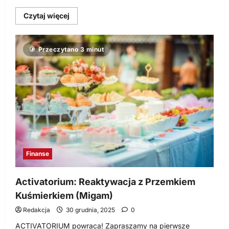
Dowiedz
Czytaj więcej
się
więcej
o
Czy
Przeczytano 3 minut
Twoja
wierzytelność
może
zostać
rozłożona
na
raty?
Sprawdź
Finanse
Activatorium: Reaktywacja z Przemkiem
Kuśmierkiem (Migam)
Redakcja
30 grudnia, 2025
0
ACTIVATORIUM powraca! Zapraszamy na pierwsze