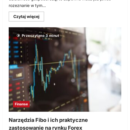
rozeznanie w tym...
Dowiedz
Czytaj więcej
się
więcej
o
Kancelaria
Przeczytano 3 minut
finansowa
może
zapewnić
komfort
prowadzenia
firmy
Finanse
Narzędzia Fibo i ich praktyczne
zastosowanie na rynku Forex