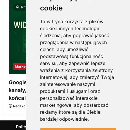
cookie
Przeczytano 8 minut
Ta witryna korzysta z plików
cookie i innych technologii
śledzenia, aby poprawić jakość
przeglądania w następujących
celach:
aby umożliwić
podstawową funkcjonalność
serwisu
,
aby zapewnić lepsze
Marketing
wrażenia z korzystania ze strony
internetowej
,
aby zmierzyć Twoje
Google Ads, SEO i analityka – jak połączyć
zainteresowanie naszymi
kanały, żeby reklama pracowała dłużej niż do
produktami i usługami oraz
końca budżetu
personalizować interakcje
marketingowe
,
aby dostarczać
Redakcja KnowMore.pl
20 marca, 2026
0
reklamy które są dla Ciebie
bardziej odpowiednie
.
Polityka Prywatności
Podcast
Kanał YouTube