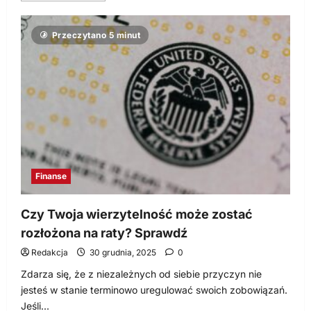
więcej
o
Na
Przeczytano 5 minut
czym
polegają
pożyczki
konsolidacyjno-
oddłużeniowe?
Finanse
Czy Twoja wierzytelność może zostać
rozłożona na raty? Sprawdź
Redakcja
30 grudnia, 2025
0
Zdarza się, że z niezależnych od siebie przyczyn nie
jesteś w stanie terminowo uregulować swoich zobowiązań.
Jeśli...