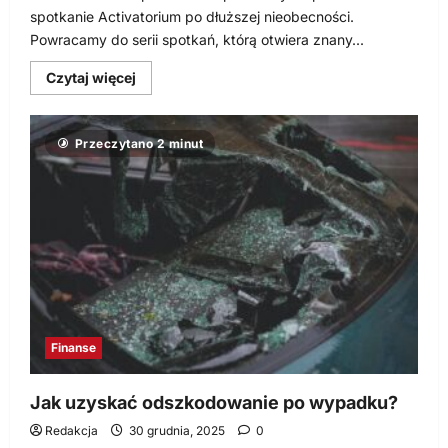
spotkanie Activatorium po dłuższej nieobecności.
Powracamy do serii spotkań, którą otwiera znany...
Dowiedz
Czytaj więcej
się
więcej
o
Activatorium:
Przeczytano 2 minut
Reaktywacja
z
Przemkiem
Kuśmierkiem
(Migam)
Finanse
Jak uzyskać odszkodowanie po wypadku?
Redakcja
30 grudnia, 2025
0