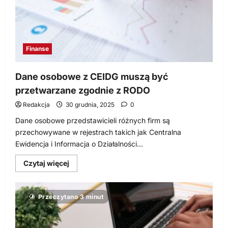
marki
Finanse
Dane osobowe z CEIDG muszą być
przetwarzane zgodnie z RODO
Redakcja
30 grudnia, 2025
0
Dane osobowe przedstawicieli różnych firm są
przechowywane w rejestrach takich jak Centralna
Ewidencja i Informacja o Działalności...
Dowiedz
Czytaj więcej
się
więcej
o
Dane
Przeczytano 3 minut
osobowe
z
CEIDG
muszą
być