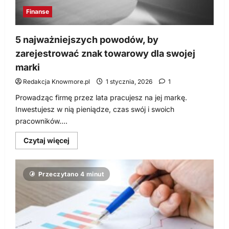
Finanse
5 najważniejszych powodów, by
zarejestrować znak towarowy dla swojej
marki
Redakcja Knowmore.pl
1 stycznia, 2026
1
Prowadząc firmę przez lata pracujesz na jej markę.
Inwestujesz w nią pieniądze, czas swój i swoich
pracowników....
Dowiedz
Czytaj więcej
się
więcej
o
5
Przeczytano 4 minut
najważniejszych
powodów,
by
zarejestrować
znak
towarowy
dla
swojej