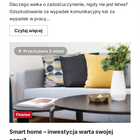
Dlaczego walka o zadośćuczynienie, nigdy nie jest łatwa?
Odszkodowanie za wypadek komunikacyjny lub za
wypadek w pracy...
Dowiedz
Czytaj więcej
się
więcej
o
Jak
Przeczytano 3 minut
uzyskać
odszkodowanie
po
wypadku?
Finanse
Smart home – inwestycja warta swojej