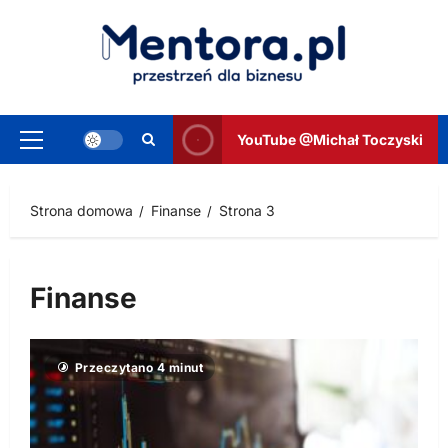
Przejdź
do
treści
YouTube @Michał Toczyski
Menu
główne
Strona domowa
Finanse
Strona 3
Finanse
Przeczytano 4 minut