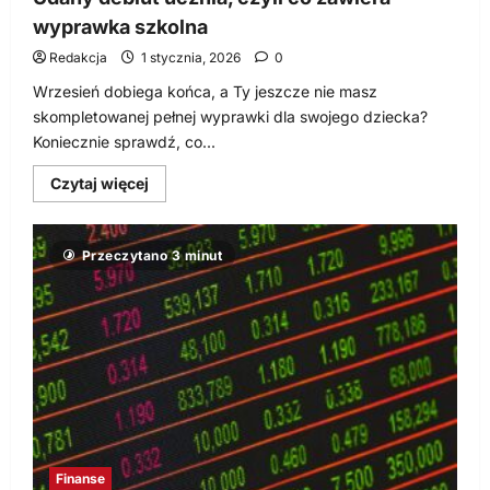
wyprawka szkolna
Redakcja
1 stycznia, 2026
0
Wrzesień dobiega końca, a Ty jeszcze nie masz
skompletowanej pełnej wyprawki dla swojego dziecka?
Koniecznie sprawdź, co...
Dowiedz
Czytaj więcej
się
więcej
o
Udany
Przeczytano 3 minut
debiut
ucznia,
czyli
co
zawiera
wyprawka
szkolna
Finanse