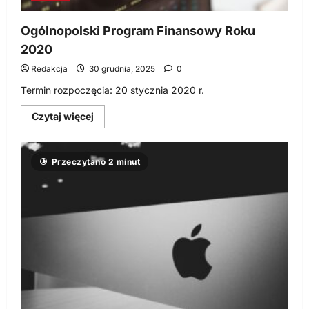
Ogólnopolski Program Finansowy Roku
2020
Redakcja
30 grudnia, 2025
0
Termin rozpoczęcia: 20 stycznia 2020 r.
Dowiedz
Czytaj więcej
się
więcej
o
Ogólnopolski
Przeczytano 2 minut
Program
Finansowy
Roku
2020