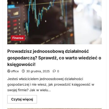
Finanse
Prowadzisz jednoosobową działalność
gospodarczą? Sprawdź, co warto wiedzieć o
księgowości!
office
30 grudnia, 2025
0
Jesteś właścicielem jednoosobowej działalności
gospodarczej i nie wiesz, jak prowadzić księgowość w
swojej firmie? Jak w wielu...
Dowiedz
Czytaj więcej
się
więcej