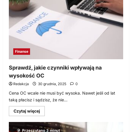
przetwarzane
zgodnie
z
RODO
Finanse
Sprawdź, jakie czynniki wpływają na
wysokość OC
Redakcja
30 grudnia, 2025
0
Cena OC wcale nie musi być wysoka. Nawet jeśli od lat
taką płacisz i sądzisz, że nie...
Dowiedz
Czytaj więcej
się
więcej
o
Sprawdź,
Przeczytano 3 minut
jakie