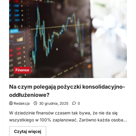
czynniki
wpływają
na
wysokość
OC
Finanse
Na czym polegają pożyczki konsolidacyjno-
oddłużeniowe?
Redakcja
30 grudnia, 2025
0
W dziedzinie finansów czasem tak bywa, że nie da się
wszystkiego w 100% zaplanować. Zarówno każda osoba...
Dowiedz
Czytaj więcej
się