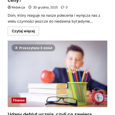
ceny?
Redakcja
30 grudnia, 2025
0
Dom, który reaguje na nasze polecenia i wyręcza nas z
wielu czynności jeszcze do niedawna był jedynie...
Dowiedz
Czytaj więcej
się
więcej
o
Smart
Przeczytano 3 minut
home
–
inwestycja
warta
swojej
ceny?
Finanse
Udany debiut ucznia, czyli co zawiera