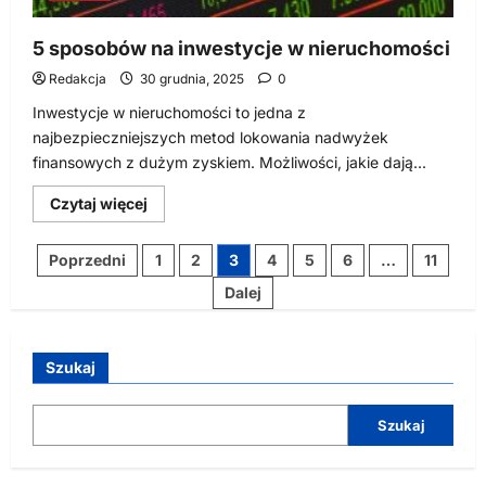
5 sposobów na inwestycje w nieruchomości
Redakcja
30 grudnia, 2025
0
Inwestycje w nieruchomości to jedna z
najbezpieczniejszych metod lokowania nadwyżek
finansowych z dużym zyskiem. Możliwości, jakie dają...
Dowiedz
Czytaj więcej
się
więcej
o
Stronicowanie
Poprzedni
1
2
3
4
5
6
…
11
5
sposobów
wpisów
Dalej
na
inwestycje
w
nieruchomości
Szukaj
Szukaj