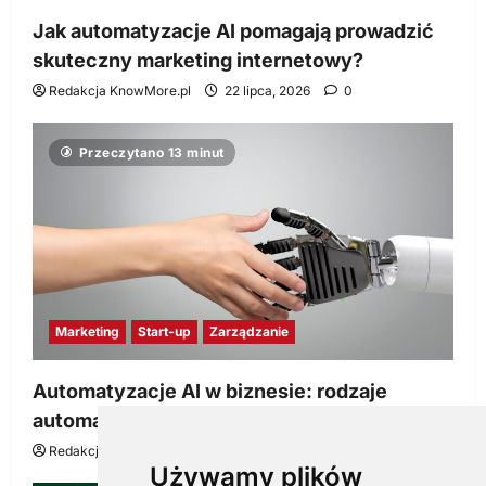
Jak automatyzacje AI pomagają prowadzić
skuteczny marketing internetowy?
Redakcja KnowMore.pl
22 lipca, 2026
0
Przeczytano 13 minut
Marketing
Start-up
Zarządzanie
Automatyzacje AI w biznesie: rodzaje
automatyzacji i korzyści dla Twojej firmy
Redakcja KnowMore.pl
22 lipca, 2026
0
Używamy plików