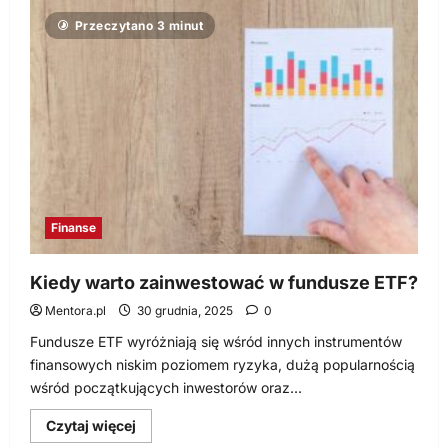
o
Prowadzisz
Przeczytano 3 minut
jednoosobową
działalność
gospodarczą?
Sprawdź,
co
warto
wiedzieć
o
księgowości!
Finanse
Kiedy warto zainwestować w fundusze ETF?
Mentora.pl
30 grudnia, 2025
0
Fundusze ETF wyróżniają się wśród innych instrumentów
finansowych niskim poziomem ryzyka, dużą popularnością
wśród początkujących inwestorów oraz...
Dowiedz
Czytaj więcej
się