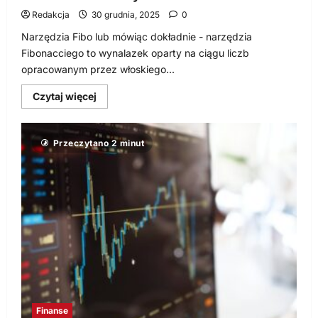
Redakcja
30 grudnia, 2025
0
Narzędzia Fibo lub mówiąc dokładnie - narzędzia
Fibonacciego to wynalazek oparty na ciągu liczb
opracowanym przez włoskiego...
Dowiedz
Czytaj więcej
się
więcej
o
Narzędzia
Przeczytano 2 minut
Fibo
i
ich
praktyczne
zastosowanie
na
rynku
Forex
Finanse