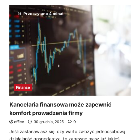
więcej
o
Kiedy
Przeczytano 4 minut
warto
zainwestować
w
fundusze
ETF?
Finanse
Kancelaria finansowa może zapewnić
komfort prowadzenia firmy
office
30 grudnia, 2025
0
Jeśli zastanawiasz się, czy warto założyć jednoosobową
działalność gospodarczą, to zapewne masz już jakieś