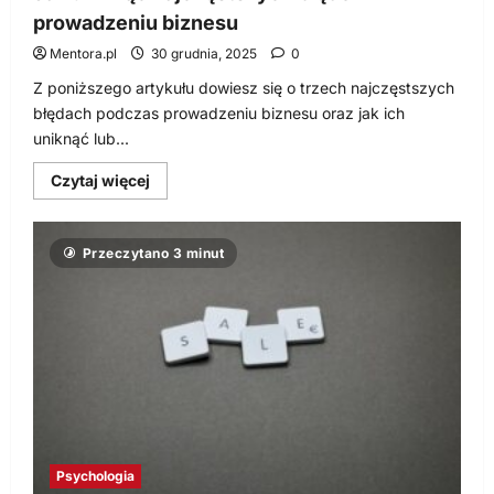
prowadzeniu biznesu
Mentora.pl
30 grudnia, 2025
0
Z poniższego artykułu dowiesz się o trzech najczęstszych
błędach podczas prowadzeniu biznesu oraz jak ich
uniknąć lub...
Dowiedz
Czytaj więcej
się
więcej
o
Jak
Przeczytano 3 minut
uniknąć
najczęstszych
błędów
w
prowadzeniu
biznesu
Psychologia