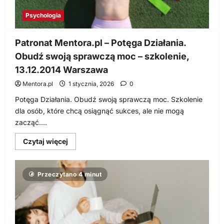
Psychologia
Patronat Mentora.pl – Potęga Działania.
Obudź swoją sprawczą moc – szkolenie,
13.12.2014 Warszawa
Mentora.pl
1 stycznia, 2026
0
Potęga Działania. Obudź swoją sprawczą moc. Szkolenie
dla osób, które chcą osiągnąć sukces, ale nie mogą
zacząć....
Dowiedz
Czytaj więcej
się
więcej
o
Patronat
Przeczytano 4 minut
Mentora.pl
–
Potęga
Działania.
Obudź
swoją
sprawczą