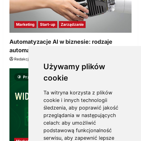
Marketing
Start-up
Zarządzanie
Automatyzacje AI w biznesie: rodzaje
automatyzacji i korzyści dla Twojej firmy
Redakcja KnowMore.pl
22 lipca, 2026
0
Używamy plików
cookie
Przeczytano 8 minut
Ta witryna korzysta z plików
cookie i innych technologii
śledzenia, aby poprawić jakość
przeglądania w następujących
celach:
aby umożliwić
podstawową funkcjonalność
serwisu
,
aby zapewnić lepsze