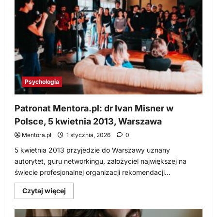
22
maja
2013,
Warszawa
Psychologia
Patronat Mentora.pl: dr Ivan Misner w
Polsce, 5 kwietnia 2013, Warszawa
Mentora.pl
1 stycznia, 2026
0
5 kwietnia 2013 przyjedzie do Warszawy uznany
autorytet, guru networkingu, założyciel największej na
świecie profesjonalnej organizacji rekomendacji...
Dowiedz
Czytaj więcej
się
więcej
o