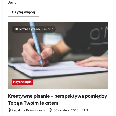
Jej...
Dowiedz
Czytaj więcej
się
więcej
o
Dusza
Przeczytano 6 minut
i
ciało
w
oczekiwaniu
na
dziecko
Psychologia
Kreatywne pisanie – perspektywa pomiędzy
Tobą a Twoim tekstem
Redakcja Knowmore.pl
30 grudnia, 2025
1