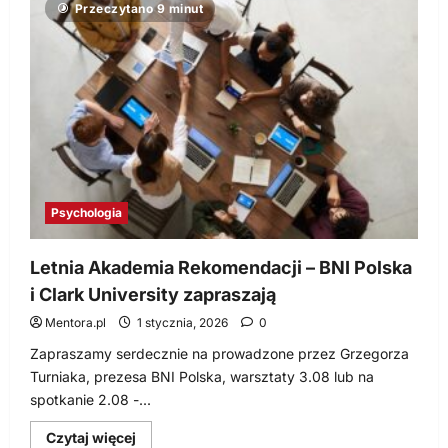
Przeczytano 9 minut
jest
srebrem,
a
…
słuchanie
złotem
Psychologia
Letnia Akademia Rekomendacji – BNI Polska
i Clark University zapraszają
Mentora.pl
1 stycznia, 2026
0
Zapraszamy serdecznie na prowadzone przez Grzegorza
Turniaka, prezesa BNI Polska, warsztaty 3.08 lub na
spotkanie 2.08 -...
Dowiedz
Czytaj więcej