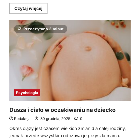
Dowiedz
Czytaj więcej
się
więcej
o
Pozytywny
Przeczytano 3 minut
wpływ
aktywnych
ferii
zimowych
na
organizm,
umysł
i
osobowość
dziecka
Psychologia
Dusza i ciało w oczekiwaniu na dziecko
Redakcja
30 grudnia, 2025
0
Okres ciąży jest czasem wielkich zmian dla całej rodziny,
jednak przede wszystkim odczuwa je przyszła mama.