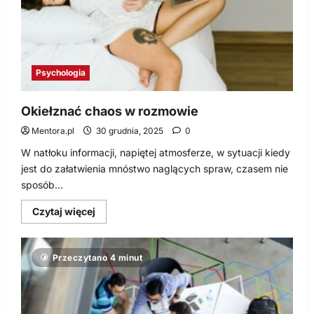
moc
–
szkolenie,
13.12.2014
Warszawa
Psychologia
Okiełznać chaos w rozmowie
Mentora.pl
30 grudnia, 2025
0
W natłoku informacji, napiętej atmosferze, w sytuacji kiedy
jest do załatwienia mnóstwo naglących spraw, czasem nie
sposób...
Dowiedz
Czytaj więcej
się
więcej
o
Okiełznać
Przeczytano 4 minut
chaos
w
rozmowie