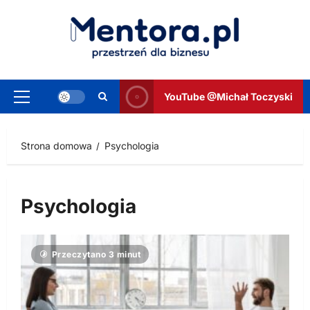
Przejdź
do
treści
YouTube @Michał Toczyski
Menu
główne
Strona domowa
Psychologia
Psychologia
Przeczytano 3 minut