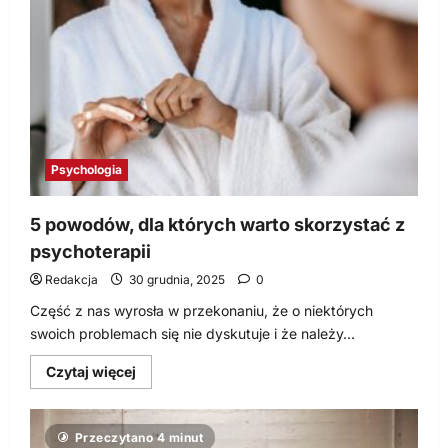
kierowcy?
Psychologia
5 powodów, dla których warto skorzystać z
psychoterapii
Redakcja
30 grudnia, 2025
0
Część z nas wyrosła w przekonaniu, że o niektórych
swoich problemach się nie dyskutuje i że należy...
Dowiedz
Czytaj więcej
się
więcej
o
5
Przeczytano 4 minut
powodów,