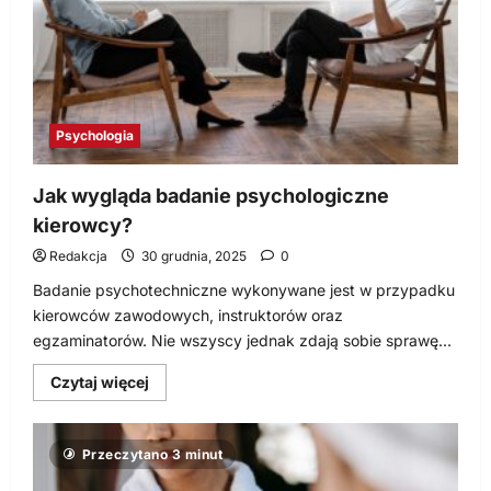
Psychologia
Jak wygląda badanie psychologiczne
kierowcy?
Redakcja
30 grudnia, 2025
0
Badanie psychotechniczne wykonywane jest w przypadku
kierowców zawodowych, instruktorów oraz
egzaminatorów. Nie wszyscy jednak zdają sobie sprawę...
Dowiedz
Czytaj więcej
się
więcej
o
Jak
Przeczytano 3 minut
wygląda
badanie
psychologiczne