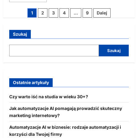
się
więcej
o
Stronicowanie
1
2
3
4
…
9
Dalej
Letnia
Akademia
wpisów
Rekomendacji
–
BNI
Szukaj
Polska
i
Clark
University
Szukaj
zapraszają
Ostatnie artykuły
Czy warto iść na studia w wieku 30+?
Jak automatyzacje AI pomagają prowadzić skuteczny
marketing internetowy?
Automatyzacje AI w biznesie: rodzaje automatyzacji i
korzyści dla Twojej firmy