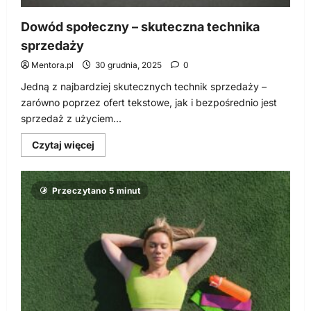
Dowód społeczny – skuteczna technika
sprzedaży
Mentora.pl
30 grudnia, 2025
0
Jedną z najbardziej skutecznych technik sprzedaży –
zarówno poprzez ofert tekstowe, jak i bezpośrednio jest
sprzedaż z użyciem...
Dowiedz
Czytaj więcej
się
więcej
o
Dowód
Przeczytano 5 minut
społeczny
–
skuteczna
technika
sprzedaży