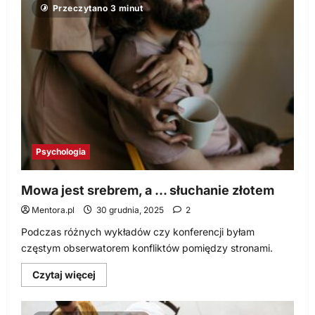
Patronat
Przeczytano 3 minut
Mentora.pl:
dr
Ivan
Misner
w
Polsce,
5
kwietnia
2013,
Warszawa
Psychologia
Mowa jest srebrem, a … słuchanie złotem
Mentora.pl
30 grudnia, 2025
2
Podczas różnych wykładów czy konferencji byłam
częstym obserwatorem konfliktów pomiędzy stronami.
Dowiedz
Czytaj więcej
się
więcej
o
Mowa