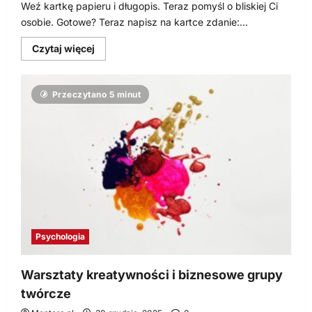
Weź kartkę papieru i długopis. Teraz pomyśl o bliskiej Ci
osobie. Gotowe? Teraz napisz na kartce zdanie:...
Dowiedz
Czytaj więcej
się
więcej
o
Kreatywne
Przeczytano 5 minut
pisanie
–
perspektywa
pomiędzy
Tobą
a
Twoim
tekstem
Psychologia
Warsztaty kreatywności i biznesowe grupy
twórcze