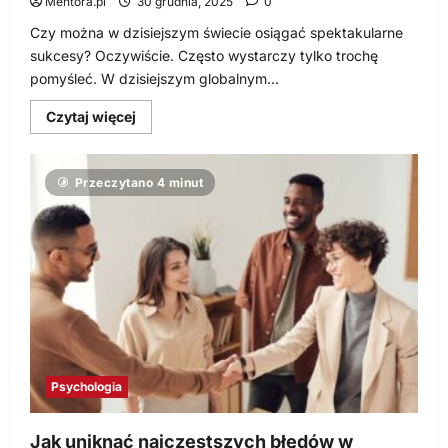
Mentora.pl
30 grudnia, 2025
0
Czy można w dzisiejszym świecie osiągać spektakularne
sukcesy? Oczywiście. Często wystarczy tylko trochę
pomyśleć. W dzisiejszym globalnym...
Dowiedz
Czytaj więcej
się
więcej
o
Warsztaty
Przeczytano 4 minut
kreatywności
i
biznesowe
grupy
twórcze
Psychologia
Jak uniknąć najczęstszych błędów w