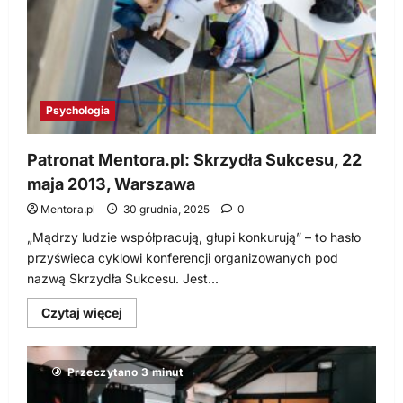
Psychologia
Patronat Mentora.pl: Skrzydła Sukcesu, 22
maja 2013, Warszawa
Mentora.pl
30 grudnia, 2025
0
„Mądrzy ludzie współpracują, głupi konkurują” – to hasło
przyświeca cyklowi konferencji organizowanych pod
nazwą Skrzydła Sukcesu. Jest...
Dowiedz
Czytaj więcej
się
więcej
o
Patronat
Przeczytano 3 minut
Mentora.pl:
Skrzydła
Sukcesu,