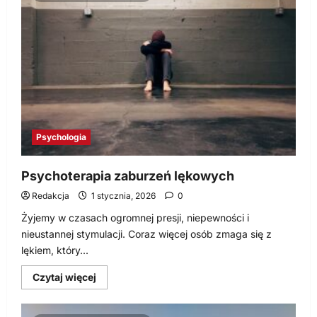
dla
których
warto
skorzystać
z
psychoterapii
Psychologia
Psychoterapia zaburzeń lękowych
Redakcja
1 stycznia, 2026
0
Żyjemy w czasach ogromnej presji, niepewności i
nieustannej stymulacji. Coraz więcej osób zmaga się z
lękiem, który...
Dowiedz
Czytaj więcej
się
więcej
o
Psychoterapia